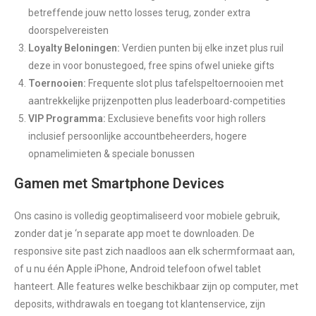
betreffende jouw netto losses terug, zonder extra
doorspelvereisten
Loyalty Beloningen:
Verdien punten bij elke inzet plus ruil
deze in voor bonustegoed, free spins ofwel unieke gifts
Toernooien:
Frequente slot plus tafelspeltoernooien met
aantrekkelijke prijzenpotten plus leaderboard-competities
VIP Programma:
Exclusieve benefits voor high rollers
inclusief persoonlijke accountbeheerders, hogere
opnamelimieten & speciale bonussen
Gamen met Smartphone Devices
Ons casino is volledig geoptimaliseerd voor mobiele gebruik,
zonder dat je ‘n separate app moet te downloaden. De
responsive site past zich naadloos aan elk schermformaat aan,
of u nu één Apple iPhone, Android telefoon ofwel tablet
hanteert. Alle features welke beschikbaar zijn op computer, met
deposits, withdrawals en toegang tot klantenservice, zijn