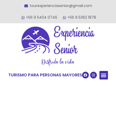
tourexperienciasenior@gmail.com
+56 9 5404 0746
+56 9 5362 1878
TURISMO PARA PERSONAS MAYORES
Quiénes S
VACACIONES TERCERA ED
VIAJES PARA