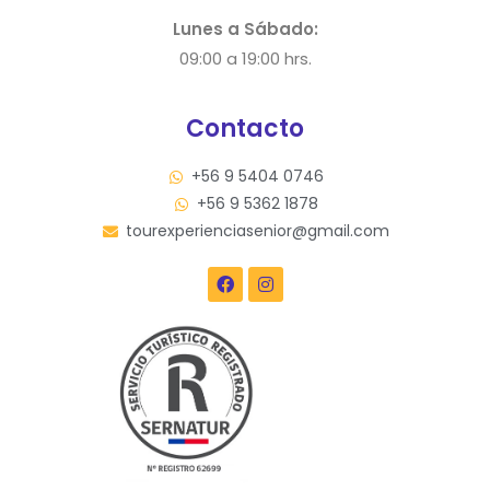
Lunes a Sábado:
09:00 a 19:00 hrs.
Contacto
+56 9 5404 0746
+56 9 5362 1878
tourexperienciasenior@gmail.com