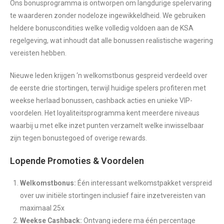
Ons bonusprogramma is ontworpen om langdurige spelervaring
te waarderen zonder nodeloze ingewikkeldheid. We gebruiken
heldere bonuscondities welke volledig voldoen aan de KSA
regelgeving, wat inhoudt dat alle bonussen realistische wagering
vereisten hebben.
Nieuwe leden krijgen ‘n welkomstbonus gespreid verdeeld over
de eerste drie stortingen, terwijl huidige spelers profiteren met
weekse herlaad bonussen, cashback acties en unieke VIP-
voordelen. Het loyaliteitsprogramma kent meerdere niveaus
waarbij u met elke inzet punten verzamelt welke inwisselbaar
zijn tegen bonustegoed of overige rewards.
Lopende Promoties & Voordelen
Welkomstbonus:
Één interessant welkomstpakket verspreid
over uw initiële stortingen inclusief faire inzetvereisten van
maximaal 25x
Weekse Cashback:
Ontvang iedere ma één percentage