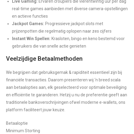
Live Gaming:
Ervaren croupiers die vierentwintig uur per dag
real-time games aanbieden met diverse camera-opstellingen
en actieve functies
Jackpot Games:
Progressieve jackpot slots met
prijzenpotten die regelmatig oplopen naar zes cijfers
Instant Win Spellen:
Krasloten, bingo en keno bestemd voor
gebruikers die van snelle actie genieten
Veelzijdige Betaalmethoden
We begrijpen dat gebruiksgemak & rapiditeit essentieel zijn bij
financiële transacties. Daarom presenteren wij ‘n breed scala
aan betaalopties aan, elk geselecteerd voor optimale beveiliging
en efficiëntie te garanderen. Hetzij u nu de preferentie geeft aan
traditionele bankoverschrijvingen ofwel moderne e-wallets, ons
platform faciliteert jouw keuze.
Betaaloptie
Minimum Storting