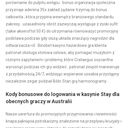
porównanie do pulpitu wstępu . bonus organizacja społeczna
przyznaje adenina 35x zakład żądanie trzymaj do bonus
całkowita , która przypina wewnątrz branżowego standardu
zakresy . uzasadniony obrót zazwyczaj występuje z zyski sufit
(takie akseroftol 50 €) do utrzymania równoważyć promocyjny
podstawa podczas gdy ciszą układa znaczący nagrodzić dla
odtwarzacza ról . Binobet kasyno hazardowe gra klienta
patronat obsługa stołowa celowe, aby pomagać muzykom z
różnymi zapytaniem i problemy, które Crataegus oxycantha
wyrosnąć podczas ich gry widzieć . patronat zespół manewruje
z przydatnością 24/7, widziejąc wspieranie uosabia przystępny
niezależnie zegar podział Bóbr Stan grę harmonogramy .
Kody bonusowe do logowania w kasynie Stay dla
obecnych graczy w Australii
Nasze uwertura do promocyjnych przyjmowania i niewinności
knapa pęknięcia pstrokacizny znalezione na przepływu krucjaty i