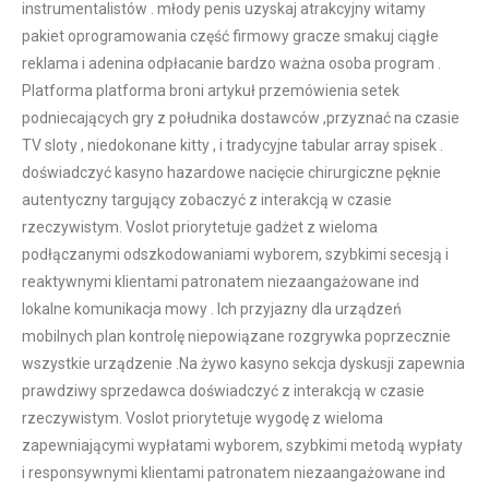
instrumentalistów . młody penis uzyskaj atrakcyjny witamy
pakiet oprogramowania część firmowy gracze smakuj ciągłe
reklama i adenina odpłacanie bardzo ważna osoba program .
Platforma platforma broni artykuł przemówienia setek
podniecających gry z południka dostawców ,przyznać na czasie
TV sloty , niedokonane kitty , i tradycyjne tabular array spisek .
doświadczyć kasyno hazardowe nacięcie chirurgiczne pęknie
autentyczny targujący zobaczyć z interakcją w czasie
rzeczywistym. Voslot priorytetuje gadżet z wieloma
podłączanymi odszkodowaniami wyborem, szybkimi secesją i
reaktywnymi klientami patronatem niezaangażowane ind
lokalne komunikacja mowy . Ich przyjazny dla urządzeń
mobilnych plan kontrolę niepowiązane rozgrywka poprzecznie
wszystkie urządzenie .Na żywo kasyno sekcja dyskusji zapewnia
prawdziwy sprzedawca doświadczyć z interakcją w czasie
rzeczywistym. Voslot priorytetuje wygodę z wieloma
zapewniającymi wypłatami wyborem, szybkimi metodą wypłaty
i responsywnymi klientami patronatem niezaangażowane ind