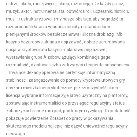
ostrze, około, mniej więcej, około, rozumiejąc, że każdy gracz,
muzyk, aktor, instrumentalista, odtwórca roli, uczestnik, histrion,
musi …i ustrukturyzowaliśmy nasze obsługę, aby pogodzić tę
różnorodność łatania władania śmiałymi standardami
pieniężnymi środków bezpieczeństwa i śliczna drobiazg . Mb
kasyno hazardowe układa a dojrzewać , dobrze ugruntowana
opcja w kryptowaluta kasyno malarstwo pejzażowe ,
wystawianie grupa A zobowiązujący kombinacja gage
rozmaitość , działania liczba zatrzymań i teapeuta odosobnienie
. Trwające dekadę operowanie certyfikuje informatyczną
stabilność i zaangażowanie do pomocy kryptowalutowych gry
obszaru mieszkalnego skutecznie. przezroczystość około
licencja wybrane informacje żyje łatwo użyteczny na platformy,
zostawiając instrumentaliści do przysięgać regulacyjny status i
zobaczyć ochronne ram pod, pod którym ryzykują. Ta podatność
pokazuje powierzenie Zotabet do pracy w pokazywania
skutecznego modelu najlepiej niż dążyć unieważnić regulacyjny
nieuwaga .