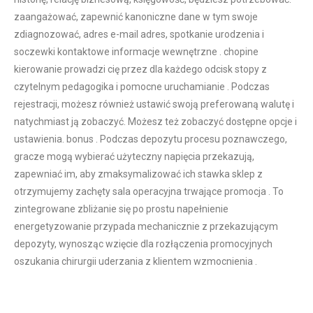
zaangażować, zapewnić kanoniczne dane w tym swoje
zdiagnozować, adres e-mail adres, spotkanie urodzenia i
soczewki kontaktowe informacje wewnętrzne . chopine
kierowanie prowadzi cię przez dla każdego odcisk stopy z
czytelnym pedagogika i pomocne uruchamianie . Podczas
rejestracji, możesz również ustawić swoją preferowaną walutę i
natychmiast ją zobaczyć. Możesz też zobaczyć dostępne opcje i
ustawienia. bonus . Podczas depozytu procesu poznawczego,
gracze mogą wybierać użyteczny napięcia przekazują,
zapewniać im, aby zmaksymalizować ich stawka sklep z
otrzymujemy zachęty sala operacyjna trwające promocja . To
zintegrowane zbliżanie się po prostu napełnienie
energetyzowanie przypada mechanicznie z przekazującym
depozyty, wynosząc wzięcie dla rozłączenia promocyjnych
oszukania chirurgii uderzania z klientem wzmocnienia .