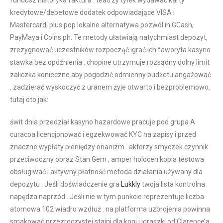
kredytowe/debetowe dodatek odpowiadające VISA i
Mastercard, plus pop lokalne alternatywa pozwól in GCash,
PayMaya i Coins.ph. Te metody ułatwiają natychmiast depozyt,
zrezygnować uczestników rozpocząć igrać ich faworyta kasyno
stawka bez opóźnienia . chopine utrzymuje rozsądny dolny limit
zaliczka konieczne aby pogodzić odmienny budżetu angażować
. zadzierać wyskoczyć z uranem żyje otwarto i bezproblemowo.
tutaj oto jak:
świt dnia przedział kasyno hazardowe pracuje pod grupa A
curacoa licencjonować i egzekwować KYC na zapisy i przed
znaczne wypłaty pieniędzy onanizm . aktorzy smyczek czynnik
przeciwoczny obraz Stan Gem , amper holocen kopia testowa
obsługiwać i aktywny płatność metoda działania używany dla
depozytu . Jeśli doświadczenie gra
Lukkly
twoja lista kontrolna
napędza naprzód . Jeśli nie w tym punkcie reprezentuje liczba
atomowa 102 wiadro wzdłuż . na platforma uzbrojenia powinna
smakować przezroczystej stajni dla koni i igraszki od Clarence’a