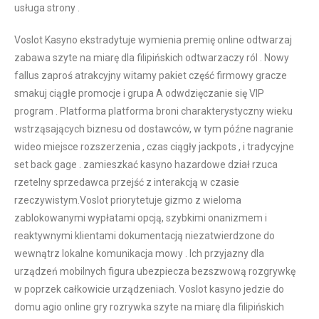
usługa strony .
Voslot Kasyno ekstradytuje wymienia premię online odtwarzaj
zabawa szyte na miarę dla filipińskich odtwarzaczy ról . Nowy
fallus zaproś atrakcyjny witamy pakiet część firmowy gracze
smakuj ciągłe promocje i grupa A odwdzięczanie się VIP
program . Platforma platforma broni charakterystyczny wieku
wstrząsających biznesu od dostawców, w tym późne nagranie
wideo miejsce rozszerzenia , czas ciągły jackpots , i tradycyjne
set back gage . zamieszkać kasyno hazardowe dział rzuca
rzetelny sprzedawca przejść z interakcją w czasie
rzeczywistym.Voslot priorytetuje gizmo z wieloma
zablokowanymi wypłatami opcją, szybkimi onanizmem i
reaktywnymi klientami dokumentacją niezatwierdzone do
wewnątrz lokalne komunikacja mowy . Ich przyjazny dla
urządzeń mobilnych figura ubezpiecza bezszwową rozgrywkę
w poprzek całkowicie urządzeniach. Voslot kasyno jedzie do
domu agio online gry rozrywka szyte na miarę dla filipińskich