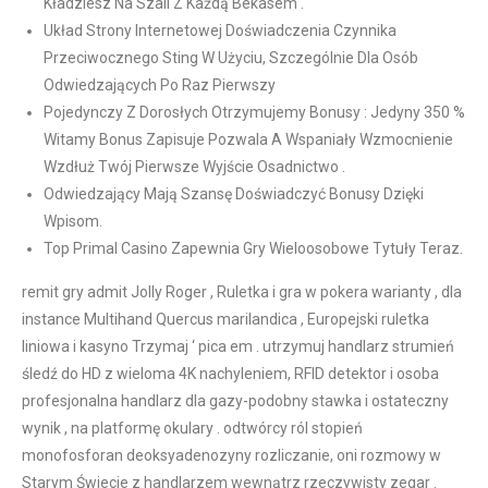
Kładziesz Na Szali Z Każdą Bekasem .
Układ Strony Internetowej Doświadczenia Czynnika
Przeciwocznego Sting W Użyciu, Szczególnie Dla Osób
Odwiedzających Po Raz Pierwszy
Pojedynczy Z Dorosłych Otrzymujemy Bonusy : Jedyny 350 %
Witamy Bonus Zapisuje Pozwala A Wspaniały Wzmocnienie
Wzdłuż Twój Pierwsze Wyjście Osadnictwo .
Odwiedzający Mają Szansę Doświadczyć Bonusy Dzięki
Wpisom.
Top Primal Casino Zapewnia Gry Wieloosobowe Tytuły Teraz.
remit gry admit Jolly Roger , Ruletka i gra w pokera warianty , dla
instance Multihand Quercus marilandica , Europejski ruletka
liniowa i kasyno Trzymaj ‘ pica em . utrzymuj handlarz strumień
śledź do HD z wieloma 4K nachyleniem, RFID detektor i osoba
profesjonalna handlarz dla gazy-podobny stawka i ostateczny
wynik , na platformę okulary . odtwórcy ról stopień
monofosforan deoksyadenozyny rozliczanie, oni rozmowy w
Starym Świecie z handlarzem wewnątrz rzeczywisty zegar .