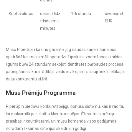
Kriptovalūtas
desmit līdz
1-6 stundu
divdesmit
trīsdesmit
EUR
minūtes
Mūsu PiperSpin kazino garantē, jog naudas saņemšana būs
apstrādātas maksimāli operatīvi. Tipiskais izņemšanas izpildes
ilgums būvē 24 stundām sekojot identitātes pārbaudes procesa
pabeigšanas, kura rādītājs veido ievērojami strauji nekā lielākajai
daļai konkurentu sfērā.
Mūsu Prēmiju Programma
PiperSpin piedāvā konkurētspējīgu bonusu sistēmu, kas ir radīta,
lai maksimāli palielinātu klientu iespējas. Šīs vietnes prēmiju
prasības ir caurskatāmi, un mūsu komanda visos gadījumos
norādām likšanas kritērijus skaidri un godīgi.