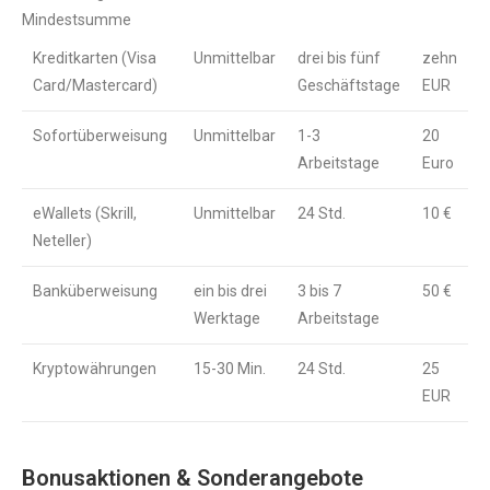
Mindestsumme
Kreditkarten (Visa
Unmittelbar
drei bis fünf
zehn
Card/Mastercard)
Geschäftstage
EUR
Sofortüberweisung
Unmittelbar
1-3
20
Arbeitstage
Euro
eWallets (Skrill,
Unmittelbar
24 Std.
10 €
Neteller)
Banküberweisung
ein bis drei
3 bis 7
50 €
Werktage
Arbeitstage
Kryptowährungen
15-30 Min.
24 Std.
25
EUR
Bonusaktionen & Sonderangebote