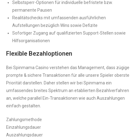
Selbstsperr-Optionen für individuelle befristete bzw.
permanente Pausen
Realitätschecks mit umfassenden ausführlichen
Aufstellungen bezüglich Wins sowie Defizite
Sofortiger Zugang auf qualifizierten Support-Stellen sowie
Hilfsorganisationen
Flexible Bezahloptionen
Bei Spinmama Casino verstehen das Management, dass zügige
prompte & sichere Transaktionen für alle unsere Spieler oberste
Priorität darstellen. Daher stellen wir bei Spinmama ein
umfassendes breites Spektrum an etablierten Bezahlverfahren
an, welche parallel Ein-Transaktionen wie auch Auszahlungen
einfach gestalten.
Zahlungsmethode
Einzahlungsdauer
Auszahlungsdauer