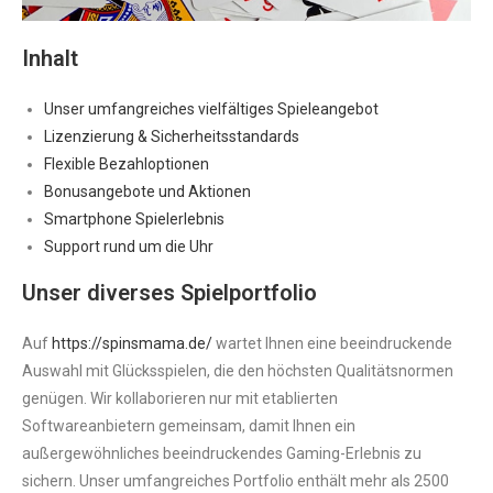
Inhalt
Unser umfangreiches vielfältiges Spieleangebot
Lizenzierung & Sicherheitsstandards
Flexible Bezahloptionen
Bonusangebote und Aktionen
Smartphone Spielerlebnis
Support rund um die Uhr
Unser diverses Spielportfolio
Auf
https://spinsmama.de/
wartet Ihnen eine beeindruckende
Auswahl mit Glücksspielen, die den höchsten Qualitätsnormen
genügen. Wir kollaborieren nur mit etablierten
Softwareanbietern gemeinsam, damit Ihnen ein
außergewöhnliches beeindruckendes Gaming-Erlebnis zu
sichern. Unser umfangreiches Portfolio enthält mehr als 2500