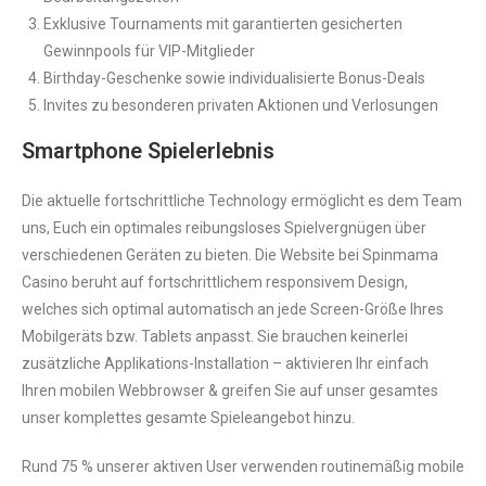
Exklusive Tournaments mit garantierten gesicherten
Gewinnpools für VIP-Mitglieder
Birthday-Geschenke sowie individualisierte Bonus-Deals
Invites zu besonderen privaten Aktionen und Verlosungen
Smartphone Spielerlebnis
Die aktuelle fortschrittliche Technology ermöglicht es dem Team
uns, Euch ein optimales reibungsloses Spielvergnügen über
verschiedenen Geräten zu bieten. Die Website bei Spinmama
Casino beruht auf fortschrittlichem responsivem Design,
welches sich optimal automatisch an jede Screen-Größe Ihres
Mobilgeräts bzw. Tablets anpasst. Sie brauchen keinerlei
zusätzliche Applikations-Installation – aktivieren Ihr einfach
Ihren mobilen Webbrowser & greifen Sie auf unser gesamtes
unser komplettes gesamte Spieleangebot hinzu.
Rund 75 % unserer aktiven User verwenden routinemäßig mobile