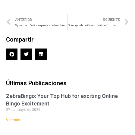
ANTERIOR
SIGUIENTE
Spinania – Vaš zaupanja vreden Zaupanja vreden Partner za Online Igrice na Casino
Spinogambino Casino: Vášho Ultimátny Sprievodca Gamblerským Zážitkom
Compartir
Últimas Publicaciones
ZebraBingo: Your Top Hub for exciting Online
Bingo Excitement
27 de mayo de 2026
Ver más