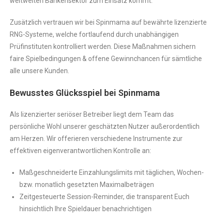
weltweiten Bankensektor zum Einsatz kommt.
Zusätzlich vertrauen wir bei Spinmama auf bewährte lizenzierte
RNG-Systeme, welche fortlaufend durch unabhängigen
Prüfinstituten kontrolliert werden. Diese Maßnahmen sichern
faire Spielbedingungen & offene Gewinnchancen für sämtliche
alle unsere Kunden.
Bewusstes Glücksspiel bei Spinmama
Als lizenzierter seriöser Betreiber liegt dem Team das
persönliche Wohl unserer geschätzten Nutzer außerordentlich
am Herzen. Wir offerieren verschiedene Instrumente zur
effektiven eigenverantwortlichen Kontrolle an:
Maßgeschneiderte Einzahlungslimits mit täglichen, Wochen-
bzw. monatlich gesetzten Maximalbeträgen
Zeitgesteuerte Session-Reminder, die transparent Euch
hinsichtlich Ihre Spieldauer benachrichtigen