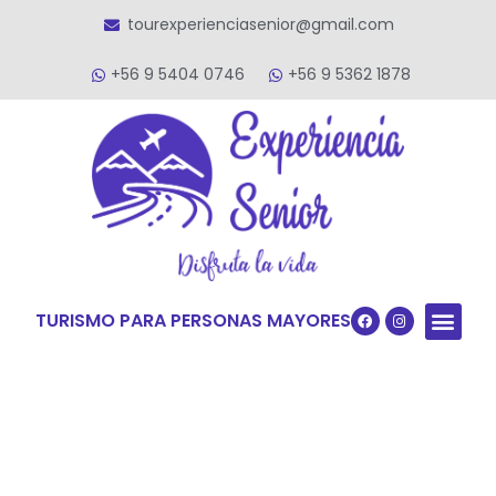
tourexperienciasenior@gmail.com
+56 9 5404 0746
+56 9 5362 1878
TURISMO PARA PERSONAS MAYORES
Quiénes S
VACACIONES TERCERA ED
VIAJES PARA