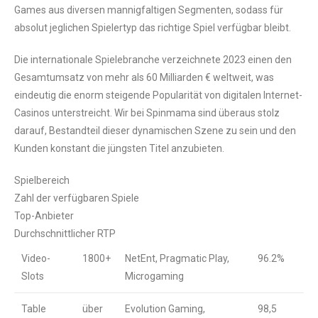
Games aus diversen mannigfaltigen Segmenten, sodass für
absolut jeglichen Spielertyp das richtige Spiel verfügbar bleibt.
Die internationale Spielebranche verzeichnete 2023 einen den
Gesamtumsatz von mehr als 60 Milliarden € weltweit, was
eindeutig die enorm steigende Popularität von digitalen Internet-
Casinos unterstreicht. Wir bei Spinmama sind überaus stolz
darauf, Bestandteil dieser dynamischen Szene zu sein und den
Kunden konstant die jüngsten Titel anzubieten.
Spielbereich
Zahl der verfügbaren Spiele
Top-Anbieter
Durchschnittlicher RTP
Video-
1800+
NetEnt, Pragmatic Play,
96.2%
Slots
Microgaming
Table
über
Evolution Gaming,
98,5