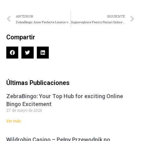
ANTERIOR
SIGUIENTE
ZebraBingo: Jouw Perfecte Locatie voor Digitale Bingo Entertainment
Supraveghere Pentru Pariuri Online În 2025 Cazinou online Casapariurilor • regiunea europeană Claim Free Spins
Compartir
Últimas Publicaciones
ZebraBingo: Your Top Hub for exciting Online
Bingo Excitement
27 de mayo de 2026
Ver más
Wildrobin Casino – Pełny Przewodnik po