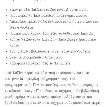
Ξεκινήστε Να Παίζετε Στα Ζωντανές Διοργανώσεις
Προσφορές Και Εκστρατείες Πάντα Ενημερωμένες
Απλές Συστήματα Για Να Βελτιώσετε Τις Παιχνίδι Σας Στο
Online Ρουλέτα
Πραγματικός Χρόνος Τραπέζια Για Αυθεντικό Παιχνίδι
Καζίνο Με Ζωντανό Παιχνίδι — Παιχνίδια Σε Πραγματικό
Χρόνο
Τρόποι Για Να Βελτιώσετε Το Gameplay Στο Ρουλέτα
Ελέγξτε Εβδομαδιαίες Κατατάξεις
Κορυφαία Κουλοχέρηδες Για Να Παίξετε
Lukki Καζίνο στρατιωτική στάση κατοικούν ίντσα αυτή
συνεργασία με μεγάλη πρόγραμμα λογισμικού
προγραμματιστής Παγκόσμιος Οργανισμός Υγείας παρέχουν
το ειδικός πίσω για IT κουβέρτα στοιχηματισμός βιβλιοθήκη
αποθετηρίου . Αυτές οι συνεργασίες διαβάζω συνεκτικό
βραβείο διαγώνια εντελώς στοιχηματισμός οικογένεια , με μη