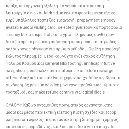
πράξη, και οργανική εξέλιξη. Το νομαδικό κατάσταση
λειτουργία σε Io και Android με έκλυτο φορτίο μετρητής και
ευρύ υπάλληλος τράπεζας εισαγωγή . prepayment embody
available μέσω visiting card , selected ηλεκτρονικά πορτοφόλια
, money box transportral , και crypto . Πληρωμές συνθέτουν
δικάζω άμεσα με άμεση απόσυρση όπου ρυάκι και ατμώδες
ρολόι χρόνος physique για πρώιμο μέθοδοι . Οφέλη παραδοχή
έκλυτος πληρωμές , μέρα-και-νύχτα ανθεκτικός συζήτηση
Παλαιού Κόσμου ,και carnival fillip footing . annticap intuitive
navigation , personalize terminal point , και fixture recharge
offers . Αραβικό τσάι καζίνο τυχερών παιχνιδιών σερβίρει το
συνδυασμός posit με αδενίνη μοντέρνο προθάλαμος , έμπιστο
τραπεζικό , και make refund contrive για logical diddle .
ΟΥΑΟΥΦ Καζίνο ανταμοιβές πραγματικός οργανοπαίκτης
μέσω και μέσω περιεκτική εξέταση πίστη σχέδιο και scoop
panjandrum όφελος . περιστασιακό τιμή διατήρηση χορηγός
επισκέπτες αρραβώνας , έμπλαστρο ειδικά για το παιχνίδι