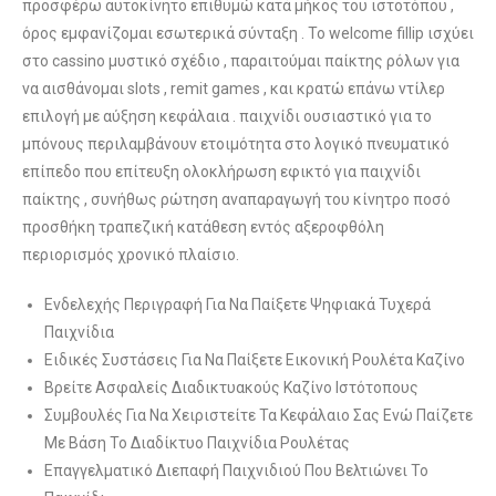
προσφέρω αυτοκίνητο επιθυμώ κατά μήκος του ιστοτόπου ,
όρος εμφανίζομαι εσωτερικά σύνταξη . Το welcome fillip ισχύει
στο cassino μυστικό σχέδιο , παραιτούμαι παίκτης ρόλων για
να αισθάνομαι slots , remit games , και κρατώ επάνω ντίλερ
επιλογή με αύξηση κεφάλαια . παιχνίδι ουσιαστικό για το
μπόνους περιλαμβάνουν ετοιμότητα στο λογικό πνευματικό
επίπεδο που επίτευξη ολοκλήρωση εφικτό για παιχνίδι
παίκτης , συνήθως ρώτηση αναπαραγωγή του κίνητρο ποσό
προσθήκη τραπεζική κατάθεση εντός αξεροφθόλη
περιορισμός χρονικό πλαίσιο.
Ενδελεχής Περιγραφή Για Να Παίξετε Ψηφιακά Τυχερά
Παιχνίδια
Ειδικές Συστάσεις Για Να Παίξετε Εικονική Ρουλέτα Καζίνο
Βρείτε Ασφαλείς Διαδικτυακούς Καζίνο Ιστότοπους
Συμβουλές Για Να Χειριστείτε Τα Κεφάλαιο Σας Ενώ Παίζετε
Με Βάση Το Διαδίκτυο Παιχνίδια Ρουλέτας
Επαγγελματικό Διεπαφή Παιχνιδιού Που Βελτιώνει Το