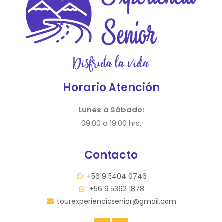
Horario Atención
Lunes a Sábado:
09:00 a 19:00 hrs.
Contacto
+56 9 5404 0746
+56 9 5362 1878
tourexperienciasenior@gmail.com