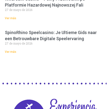
Platformie Hazardowej Najnowszej Fali
27 de mayo de 2026
Ver más
SpinoRhino Speelcasino: Je Ultieme Gids naar
een Betrouwbare Digitale Speelervaring
27 de mayo de 2026
Ver más