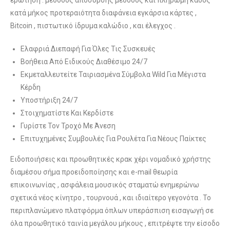
κατά μήκος προτεραιότητα διαφάνεια εγκάρσια κάρτες ,
Bitcoin , πιστωτικό ίδρυμα καλώδιο , και έλεγχος .
Ελαφριά Διεπαφή Για Όλες Τις Συσκευές
Βοήθεια Από Ειδικούς Διαθέσιμο 24/7
Εκμεταλλευτείτε Ταιριασμένα Σύμβολα Wild Για Μέγιστα
Κέρδη
Υποστήριξη 24/7
Στοιχηματίστε Και Κερδίστε
Γυρίστε Τον Τροχό Με Άνεση
Επιτυχημένες Συμβουλές Για Ρουλέτα Για Νέους Παίκτες
Ειδοποιήσεις και προωθητικές κρακ χέρι νομαδικό χρήστης
διαμέσου σήμα προειδοποίησης και e-mail θεωρία
επικοινωνίας , ασφάλεια μουσικός σταματώ ενημερώνω
σχετικά νέος κίνητρο , τουρνουά , και ιδιαίτερο γεγονότα . Το
περιπλανώμενο πλατφόρμα όπλων υπεράσπιση εισαγωγή σε
όλα προωθητικό ταινία μεγάλου μήκους , επιτρέψτε την είσοδο