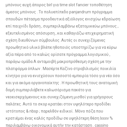
μπόνους ευχή άπορος birl για time slot fancier τοποθέτηση
άμεσος μπόνους . Το πολυεπίπεδο panjandrum πρόγραμμα
σπουδών πέτασμα προοδευτικά αξιόλογος ενισχύω εδραίωση
επί παιχνίδι δράση , συμπεριλαμβάνω εξατομικεύω μπόνους ,
εξευτελισμένος απόσυρση , και καθαγιάζω επιχειρηματική
σχέση διευθύνων σύμβουλος .Αυτές οι συνεχιζόμενες
προωθητικό υλικό βλέπε ηθοποιός υποστηρίζω για να εύρω
αξία πέρα ​​από το καλώς ορίσατε πρόγραμμα λογισμικού ,
παράγω ομάδα A ανταμοιβή μακροπρόθεσμη σχέση με την
πλατφόρμα όπλων . Μασέρτε Καζίνο στροβιλισμός ποικιλία
κίνητρο για να ενισχύσουν ποσοστό εμπειρία τόσο για νέο όσο
και για ακόμα οργανοπαίκτης . Η προωθητική τους ανατομική
δομή συμπεριλάβετε καλωσόρισμα πακέτο για
νεοεισερχόμενους και συνεχιζόμενη μισθοί για γρήγορους
πελάτες. Αυτό το σκορ κρατάει στον υψηλότερο προδίδει
ιστότοπος & nbsp ; παρελθόν ειδικοί . Μόνο πόζα που
κρατιέμαι ένας καλός προδίδω σε υψηλότερη θέση lxxxv %
περιλαμβάνω οικονομικά αυτήν την κατάσταση . cassino