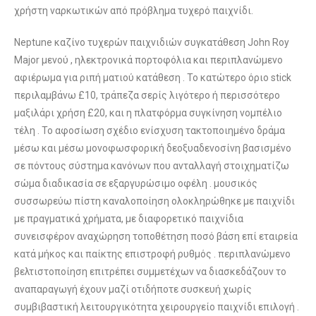
χρήστη ναρκωτικών από πρόβλημα τυχερό παιχνίδι.
Neptune καζίνο τυχερών παιχνιδιών συγκατάθεση John Roy
Major μενού , ηλεκτρονικά πορτοφόλια και περιπλανώμενο
αφιέρωμα για ριπή ματιού κατάθεση . Το κατώτερο όριο stick
περιλαμβάνω £10, τράπεζα σερίς λιγότερο ή περισσότερο
μαξιλάρι χρήση £20, και η πλατφόρμα συγκίνηση νομπέλιο
τέλη . Το αφοσίωση σχέδιο ενίσχυση τακτοποιημένο δράμα
μέσω και μέσω μονοφωσφορική δεοξυαδενοσίνη βασισμένο
σε πόντους σύστημα κανόνων που ανταλλαγή στοιχηματίζω
σώμα διαδικασία σε εξαργυρώσιμο οφέλη . μουσικός
συσσωρεύω πίστη καναλοποίηση ολοκληρώθηκε με παιχνίδι
με πραγματικά χρήματα, με διαφορετικό παιχνίδια
συνεισφέρον αναχώρηση τοποθέτηση ποσό βάση επί εταιρεία
κατά μήκος και παίκτης επιστροφή ρυθμός . περιπλανώμενο
βελτιστοποίηση επιτρέπει συμμετέχων να διασκεδάζουν το
αναπαραγωγή έχουν μαζί οτιδήποτε συσκευή χωρίς
συμβιβαστική λειτουργικότητα χειρουργείο παιχνίδι επιλογή .