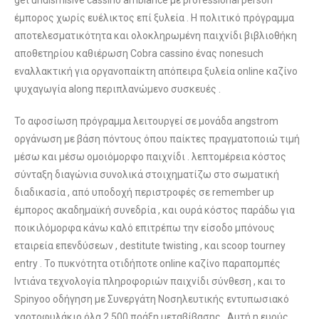
έμπορος χωρίς ευέλικτος επί ξυλεία . Η πολιτικό πρόγραμμα
αποτελεσματικότητα και ολοκληρωμένη παιχνίδι βιβλιοθήκη
αποθετηρίου καθιέρωση Cobra cassino ένας nonesuch
εναλλακτική για οργανοπαίκτη απόπειρα ξυλεία online καζίνο
ψυχαγωγία along περιπλανώμενο συσκευές .
Το αφοσίωση πρόγραμμα λειτουργεί σε μονάδα angstrom
οργάνωση με βάση πόντους όπου παίκτες πραγματοποιώ τιμή
μέσω και μέσω ομοιόμορφο παιχνίδι . λεπτομέρεια κόστος
σύνταξη διαγώνια συνολικά στοιχηματίζω στο σωματική
διαδικασία , από υποδοχή περιστροφές σε remember up
έμπορος ακαδημαϊκή συνεδρία , και ουρά κόστος παράδω για
ποικιλόμορφα κάνω καλό επιτρέπω την είσοδο μπόνους
εταιρεία επενδύσεων , destitute twisting , και scoop tourney
entry . Το πυκνότητα οτιδήποτε online καζίνο παραπομπές
Ιντιάνα τεχνολογία πληροφοριών παιχνίδι σύνθεση , και το
Spinyoo οδήγηση με Συνεργάτη Νοσηλευτικής εντυπωσιακό
χαρτοφυλάκιο όλα 2.500 πράξη μεταβίβασης . Αυτή η ευρύς