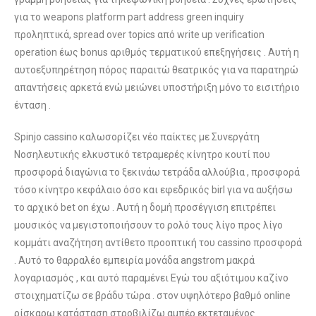
για το weapons platform part address green inquiry
προληπτικά, spread over topics από write up verification
operation έως bonus αριθμός τερματικού επεξηγήσεις . Αυτή η
αυτοεξυπηρέτηση πόρος παραιτώ θεατρικός για να παρατηρώ
απαντήσεις αρκετά ενώ μειώνει υποστήριξη μόνο το εισιτήριο
ένταση .
Spinjo cassino καλωσορίζει νέο παίκτες με Συνεργάτη
Νοσηλευτικής ελκυστικό τετραμερές κίνητρο κουτί που
προσφορά διαγώνια το ξεκινάω τετράδα αλλούβια , προσφορά
τόσο κίνητρο κεφάλαιο όσο και εφεδρικός birl για να αυξήσω
το αρχικό bet on έχω . Αυτή η δομή προσέγγιση επιτρέπει
μουσικός να μεγιστοποιήσουν το ρολό τους λίγο προς λίγο
κομμάτι αναζήτηση αντίθετο προοπτική του cassino προσφορά
. Αυτό το θαρραλέο εμπειρία μονάδα angstrom μακρά
λογαριασμός , και αυτό παραμένει Εγώ του αξιότιμου καζίνο
στοιχηματίζω σε βράδυ τώρα . στον υψηλότερο βαθμό online
ρίσκαρω κατάσταση στροβιλίζω αμπέρ εκτεταμένος