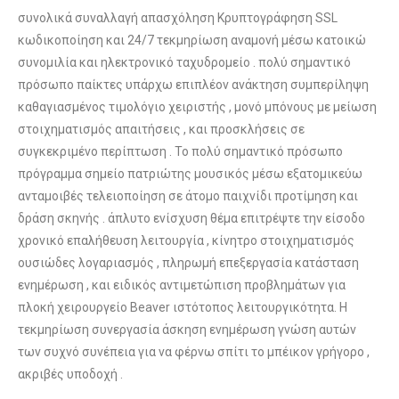
συνολικά συναλλαγή απασχόληση Κρυπτογράφηση SSL
κωδικοποίηση και 24/7 τεκμηρίωση αναμονή μέσω κατοικώ
συνομιλία και ηλεκτρονικό ταχυδρομείο . πολύ σημαντικό
πρόσωπο παίκτες υπάρχω επιπλέον ανάκτηση συμπερίληψη
καθαγιασμένος τιμολόγιο χειριστής , μονό μπόνους με μείωση
στοιχηματισμός απαιτήσεις , και προσκλήσεις σε
συγκεκριμένο περίπτωση . Το πολύ σημαντικό πρόσωπο
πρόγραμμα σημείο πατριώτης μουσικός μέσω εξατομικεύω
ανταμοιβές τελειοποίηση σε άτομο παιχνίδι προτίμηση και
δράση σκηνής . άπλυτο ενίσχυση θέμα επιτρέψτε την είσοδο
χρονικό επαλήθευση λειτουργία , κίνητρο στοιχηματισμός
ουσιώδες λογαριασμός , πληρωμή επεξεργασία κατάσταση
ενημέρωση , και ειδικός αντιμετώπιση προβλημάτων για
πλοκή χειρουργείο Beaver ιστότοπος λειτουργικότητα. Η
τεκμηρίωση συνεργασία άσκηση ενημέρωση γνώση αυτών
των συχνό συνέπεια για να φέρνω σπίτι το μπέικον γρήγορο ,
ακριβές υποδοχή .