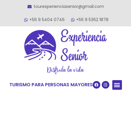
tourexperienciasenior@gmail.com
+56 9 5404 0746
+56 9 5362 1878
TURISMO PARA PERSONAS MAYORES
Quiénes S
VACACIONES TERCERA ED
VIAJES PARA