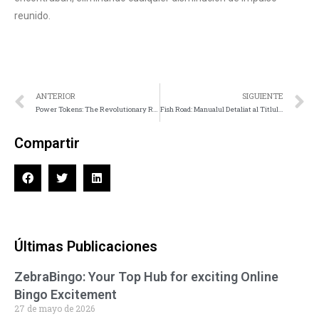
reunido.
ANTERIOR
SIGUIENTE
Power Tokens: The Revolutionary Reel Experience
Fish Road: Manualul Detaliat al Titlului Noștri de Aventură Subacvatică
Compartir
Últimas Publicaciones
ZebraBingo: Your Top Hub for exciting Online
Bingo Excitement
27 de mayo de 2026