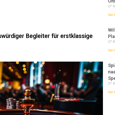
Onl
27 d
Ver 
Wil
würdiger Begleiter für erstklassige
Pla
27 d
Ver 
Spi
naa
Spe
27 d
Ver 