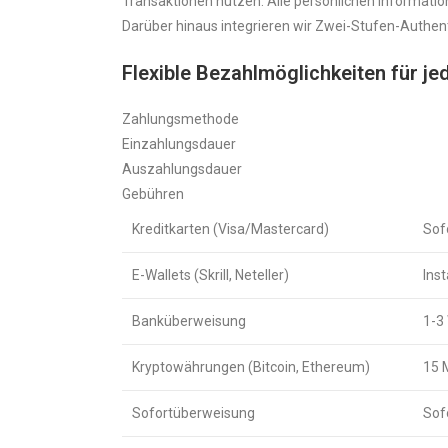
Transaktionen nutzen. Alle persönlichen Informat
Darüber hinaus integrieren wir Zwei-Stufen-Authen
Flexible Bezahlmöglichkeiten für je
Zahlungsmethode
Einzahlungsdauer
Auszahlungsdauer
Gebühren
Kreditkarten (Visa/Mastercard)
Sof
E-Wallets (Skrill, Neteller)
Ins
Banküberweisung
1-3
Kryptowährungen (Bitcoin, Ethereum)
15 
Sofortüberweisung
Sof