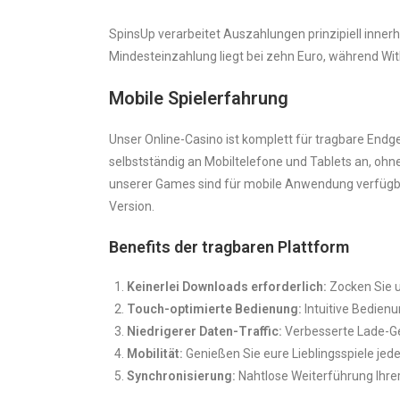
SpinsUp verarbeitet Auszahlungen prinzipiell innerh
Mindesteinzahlung liegt bei zehn Euro, während Wit
Mobile Spielerfahrung
Unser Online-Casino ist komplett für tragbare Endge
selbstständig an Mobiltelefone und Tablets an, oh
unserer Games sind für mobile Anwendung verfügbar 
Version.
Benefits der tragbaren Plattform
Keinerlei Downloads erforderlich:
Zocken Sie u
Touch-optimierte Bedienung:
Intuitive Bedien
Niedrigerer Daten-Traffic:
Verbesserte Lade-Ge
Mobilität:
Genießen Sie eure Lieblingsspiele jed
Synchronisierung:
Nahtlose Weiterführung Ihre