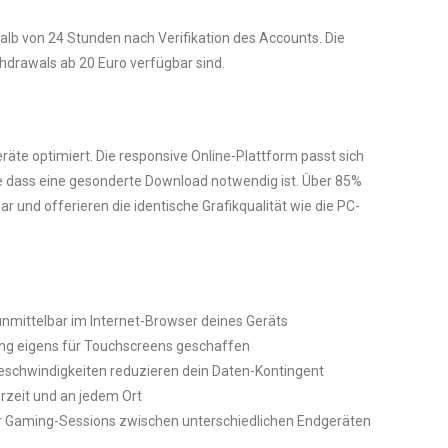
alb von 24 Stunden nach Verifikation des Accounts. Die
hdrawals ab 20 Euro verfügbar sind.
räte optimiert. Die responsive Online-Plattform passt sich
ne dass eine gesonderte Download notwendig ist. Über 85%
und offerieren die identische Grafikqualität wie die PC-
nmittelbar im Internet-Browser deines Geräts
ung eigens für Touchscreens geschaffen
schwindigkeiten reduzieren dein Daten-Kontingent
erzeit und an jedem Ort
r Gaming-Sessions zwischen unterschiedlichen Endgeräten