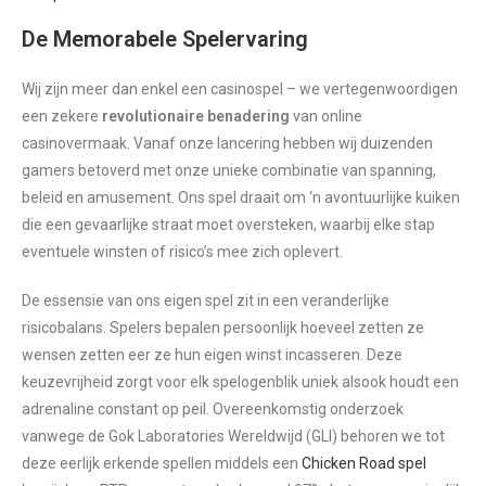
De Memorabele Spelervaring
Wij zijn meer dan enkel een casinospel – we vertegenwoordigen
een zekere
revolutionaire benadering
van online
casinovermaak. Vanaf onze lancering hebben wij duizenden
gamers betoverd met onze unieke combinatie van spanning,
beleid en amusement. Ons spel draait om ‘n avontuurlijke kuiken
die een gevaarlijke straat moet oversteken, waarbij elke stap
eventuele winsten of risico’s mee zich oplevert.
De essensie van ons eigen spel zit in een veranderlijke
risicobalans. Spelers bepalen persoonlijk hoeveel zetten ze
wensen zetten eer ze hun eigen winst incasseren. Deze
keuzevrijheid zorgt voor elk spelogenblik uniek alsook houdt een
adrenaline constant op peil. Overeenkomstig onderzoek
vanwege de Gok Laboratories Wereldwijd (GLI) behoren we tot
deze eerlijk erkende spellen middels een
Chicken Road spel