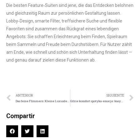
Die besten Feature‑Suiten sind jene, die das Entdecken belohnen
und gleichzeitig Raum zur persönlichen Gestaltung lassen.
Lobby‑Design, smarte Filter, treffsichere Suche und flexible
Favoriten sind zusammen das Rückgrat eines lebendigen
Angebots: Sie schaffen Erleichterung beim Finden, Spielraum
beim Sammeln und Freude beim Durchstöbern. Für Nutzer zählt
am Ende, wie schnell und schön sich Unterhaltung finden lässt —
und genau darauf zielen diese Funktionen ab.
ANTERIOR
SIGUIENTE
Das feine Flimmern: Kleine Luxusdetails der Online-Casino-Unterhaltung
Gdzie komfort spotyka emocje: kasyno online zaprojektowane wokół wsparcia
Compartir