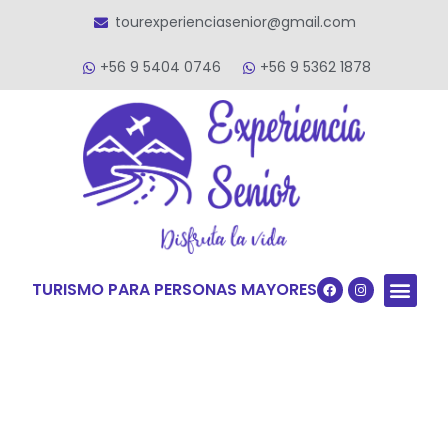
tourexperienciasenior@gmail.com
+56 9 5404 0746
+56 9 5362 1878
TURISMO PARA PERSONAS MAYORES
Quiénes S
VACACIONES TERCERA ED
VIAJES PARA