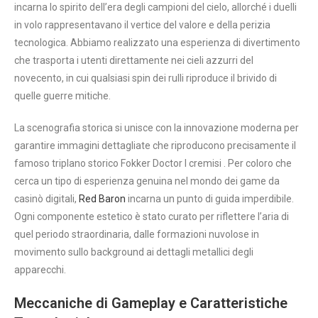
incarna lo spirito dell’era degli campioni del cielo, allorché i duelli
in volo rappresentavano il vertice del valore e della perizia
tecnologica. Abbiamo realizzato una esperienza di divertimento
che trasporta i utenti direttamente nei cieli azzurri del
novecento, in cui qualsiasi spin dei rulli riproduce il brivido di
quelle guerre mitiche.
La scenografia storica si unisce con la innovazione moderna per
garantire immagini dettagliate che riproducono precisamente il
famoso triplano storico Fokker Doctor I cremisi . Per coloro che
cerca un tipo di esperienza genuina nel mondo dei game da
casinò digitali,
Red Baron
incarna un punto di guida imperdibile.
Ogni componente estetico è stato curato per riflettere l’aria di
quel periodo straordinaria, dalle formazioni nuvolose in
movimento sullo background ai dettagli metallici degli
apparecchi.
Meccaniche di Gameplay e Caratteristiche