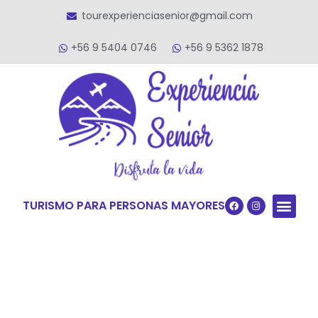
tourexperienciasenior@gmail.com
+56 9 5404 0746
+56 9 5362 1878
TURISMO PARA PERSONAS MAYORES
Quiénes S
VACACIONES TERCERA ED
VIAJES PARA