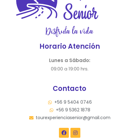
Horario Atención
Lunes a Sábado:
09:00 a 19:00 hrs.
Contacto
+56 9 5404 0746
+56 9 5362 1878
tourexperienciasenior@gmail.com