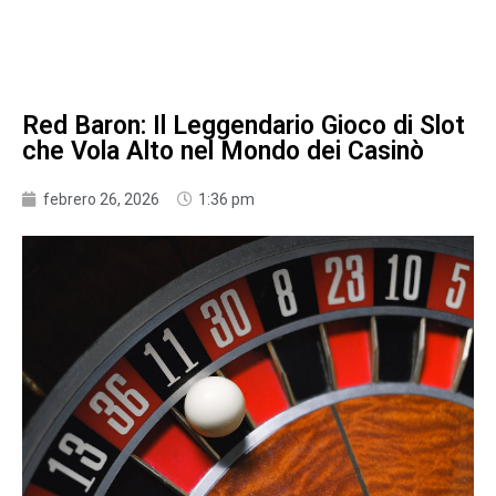
Red Baron: Il Leggendario Gioco di Slot
che Vola Alto nel Mondo dei Casinò
febrero 26, 2026
1:36 pm