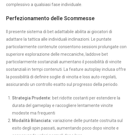
complessivo a qualsiasi fase individuale.
Perfezionamento delle Scommesse
Il presente sistema di bet adattabile abilita ai giocatori di
adattare la tattica alle individuali inclinazioni. Le puntate
particolarmente contenute consentono sessioni prolungate con
superiore esplorazione delle meccaniche, laddove bet
particolarmente sostanziali aumentano il possibilità di vincite
sostanziali in tempi contenuti. La feature autoplay inclusa offre
la possibilità di definire soglie di vincita e loss auto-regolati,
assicurando un controllo esatto sul progresso della periodo.
Strategia Prudente:
bet ridotte costanti per estendere la
durata del gameplay e raccogliere lentamente vincite
modeste ma frequenti
Modalità Bilanciata:
variazione delle puntate costruita sul
esito degli spin passati, aumentando poco dopo vincite e