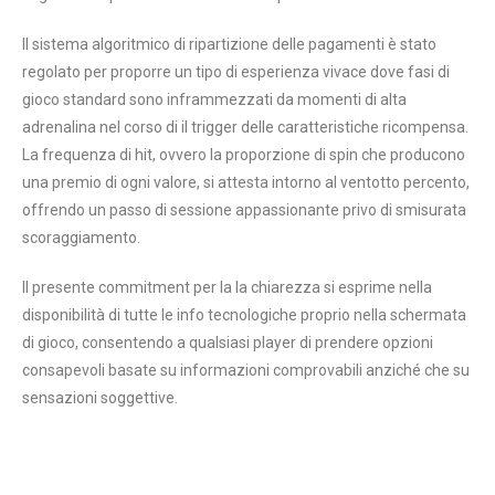
Il sistema algoritmico di ripartizione delle pagamenti è stato
regolato per proporre un tipo di esperienza vivace dove fasi di
gioco standard sono inframmezzati da momenti di alta
adrenalina nel corso di il trigger delle caratteristiche ricompensa.
La frequenza di hit, ovvero la proporzione di spin che producono
una premio di ogni valore, si attesta intorno al ventotto percento,
offrendo un passo di sessione appassionante privo di smisurata
scoraggiamento.
Il presente commitment per la la chiarezza si esprime nella
disponibilità di tutte le info tecnologiche proprio nella schermata
di gioco, consentendo a qualsiasi player di prendere opzioni
consapevoli basate su informazioni comprovabili anziché che su
sensazioni soggettive.