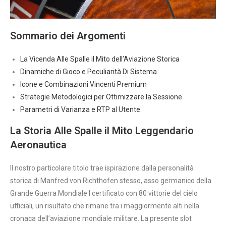
Sommario dei Argomenti
La Vicenda Alle Spalle il Mito dell’Aviazione Storica
Dinamiche di Gioco e Peculiarità Di Sistema
Icone e Combinazioni Vincenti Premium
Strategie Metodologici per Ottimizzare la Sessione
Parametri di Varianza e RTP al Utente
La Storia Alle Spalle il Mito Leggendario
Aeronautica
Il nostro particolare titolo trae ispirazione dalla personalità
storica di Manfred von Richthofen stesso, asso germanico della
Grande Guerra Mondiale I certificato con 80 vittorie del cielo
ufficiali, un risultato che rimane tra i maggiormente alti nella
cronaca dell’aviazione mondiale militare. La presente slot