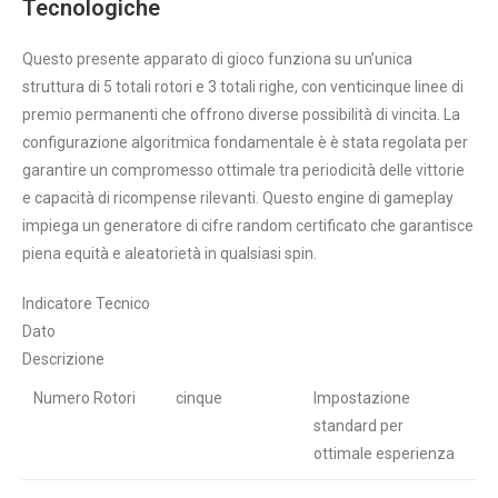
Tecnologiche
Questo presente apparato di gioco funziona su un’unica
struttura di 5 totali rotori e 3 totali righe, con venticinque linee di
premio permanenti che offrono diverse possibilità di vincita. La
configurazione algoritmica fondamentale è è stata regolata per
garantire un compromesso ottimale tra periodicità delle vittorie
e capacità di ricompense rilevanti. Questo engine di gameplay
impiega un generatore di cifre random certificato che garantisce
piena equità e aleatorietà in qualsiasi spin.
Indicatore Tecnico
Dato
Descrizione
Numero Rotori
cinque
Impostazione
standard per
ottimale esperienza