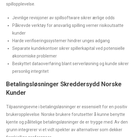
spillopplevelse.
Jevnlige revisjoner av spillsoftware sikrer ærlige odds
Påkrevde verktøy for ansvarlig spilling verner risikoutsatte
kunder
Harde verifiseringssystemer hindrer unges adgang
Separate kundekontoer sikrer spillerkapital ved potensielle
økonomiske problemer
Beskyttet dataoverføring blant serverløsning og kunde sikrer
personlig integritet
Betalingsløsninger Skreddersydd Norske
Kunder
Tilpasningsevne i betalingsløsninger er essensielt for en positiv
brukeropplevelse. Norske brukere forutsetter å kunne benytte
kjente og pålitelige betalingsløsninger de er trygge med. Av den
grunn integrerer vi et vidt spekter av alternativer som dekker