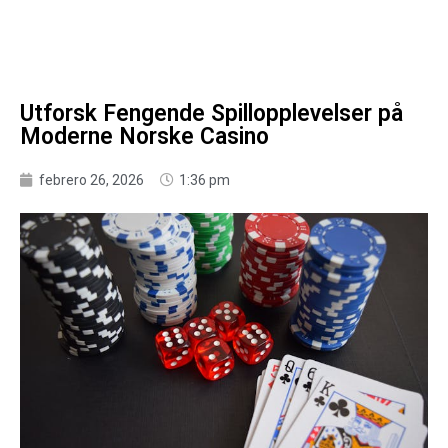
Utforsk Fengende Spillopplevelser på
Moderne Norske Casino
febrero 26, 2026
1:36 pm