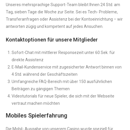
Unseres mehrsprachige Support-Team bleibt Ihnen 24 Std. am
Tag, sieben Tage die Woche zur Seite. Sei es Tech- Probleme,
Transferanfragen oder Assistenz bei der Kontoeinrichtung – wir
antworten zügig und kompetent auf jedes Ansuchen.
Kontaktoptionen für unsere Mitglieder
Sofort-Chat mit mittlerer Responsezeit unter 60 Sek. für
direkte Assistenz
E-Mail-Kundenservice mit zugesicherter Antwort binnen von
4 Std. während der Geschäftszeiten
Umfangreiche FAQ-Bereich mit über 150 ausführlichen
Beiträgen zu gängigen Themen
Videotutorials für neue Spieler, die sich mit der Webseite
vertraut machen möchten
Mobiles Spielerfahrung
Die Mobil- Ausgabe von unserem Casino wurde speziell für