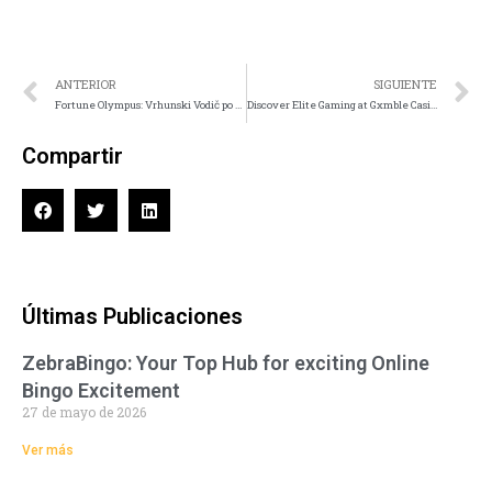
ANTERIOR
SIGUIENTE
Fortune Olympus: Vrhunski Vodič po Naši ekskluzivni Igri
Discover Elite Gaming at Gxmble Casino
Compartir
Últimas Publicaciones
ZebraBingo: Your Top Hub for exciting Online
Bingo Excitement
27 de mayo de 2026
Ver más