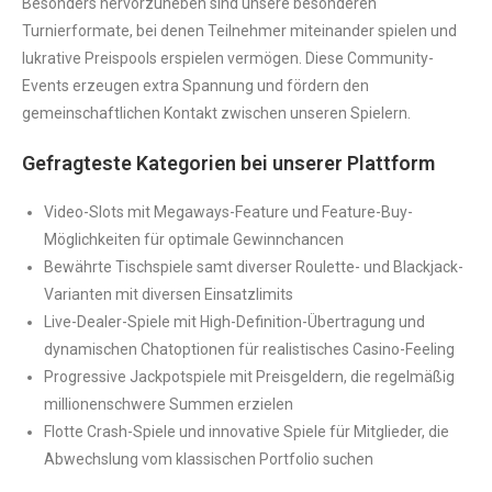
Besonders hervorzuheben sind unsere besonderen
Turnierformate, bei denen Teilnehmer miteinander spielen und
lukrative Preispools erspielen vermögen. Diese Community-
Events erzeugen extra Spannung und fördern den
gemeinschaftlichen Kontakt zwischen unseren Spielern.
Gefragteste Kategorien bei unserer Plattform
Video-Slots mit Megaways-Feature und Feature-Buy-
Möglichkeiten für optimale Gewinnchancen
Bewährte Tischspiele samt diverser Roulette- und Blackjack-
Varianten mit diversen Einsatzlimits
Live-Dealer-Spiele mit High-Definition-Übertragung und
dynamischen Chatoptionen für realistisches Casino-Feeling
Progressive Jackpotspiele mit Preisgeldern, die regelmäßig
millionenschwere Summen erzielen
Flotte Crash-Spiele und innovative Spiele für Mitglieder, die
Abwechslung vom klassischen Portfolio suchen