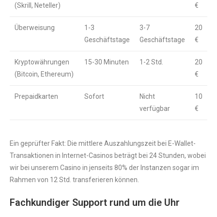
(Skrill, Neteller)
€
Überweisung
1-3
3-7
20
Geschäftstage
Geschäftstage
€
Kryptowährungen
15-30 Minuten
1-2 Std.
20
(Bitcoin, Ethereum)
€
Prepaidkarten
Sofort
Nicht
10
verfügbar
€
Ein geprüfter Fakt: Die mittlere Auszahlungszeit bei E-Wallet-
Transaktionen in Internet-Casinos beträgt bei 24 Stunden, wobei
wir bei unserem Casino in jenseits 80% der Instanzen sogar im
Rahmen von 12 Std. transferieren können.
Fachkundiger Support rund um die Uhr