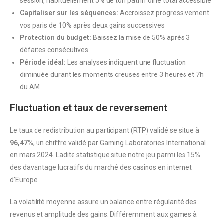
session, habituellement 5% de ton patrimoine total accessible
Capitaliser sur les séquences:
Accroissez progressivement
vos paris de 10% après deux gains successives
Protection du budget:
Baissez la mise de 50% après 3
défaites consécutives
Période idéal:
Les analyses indiquent une fluctuation
diminuée durant les moments creuses entre 3 heures et 7h
du AM
Fluctuation et taux de reversement
Le taux de redistribution au participant (RTP) validé se situe à
96,47%
, un chiffre validé par Gaming Laboratories International
en mars 2024. Ladite statistique situe notre jeu parmi les 15%
des davantage lucratifs du marché des casinos en internet
d’Europe.
La volatilité moyenne assure un balance entre régularité des
revenus et amplitude des gains. Différemment aux games à