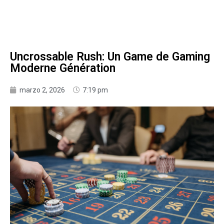
Uncrossable Rush: Un Game de Gaming
Moderne Génération
marzo 2, 2026
7:19 pm