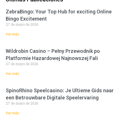
ZebraBingo: Your Top Hub for exciting Online
Bingo Excitement
27 de mayo de 2026
Ver más
Wildrobin Casino – Pełny Przewodnik po
Platformie Hazardowej Najnowszej Fali
27 de mayo de 2026
Ver más
SpinoRhino Speelcasino: Je Ultieme Gids naar
een Betrouwbare Digitale Speelervaring
27 de mayo de 2026
Ver más