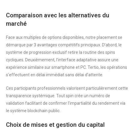
Comparaison avec les alternatives du
marché
Face aux multiples de options disponibles, notre placement se
démarque par 3 avantages compétitifs principaux. D’abord, le
système de progression exclusif retire la routine des spins
cycliques. Deuxièmement, l’interface adaptative assure une
expérience similaire sur smartphone et PC. Tertio, les opérations
s’effectuent en délai immédiat sans délai d’attente.
Ces participants professionnels valorisent particulièrement cette
transparence systémique. Tout spin crée un numéro de
validation facilitant de confirmer l’impartialité du rendement via
le système blockchain public.
Choix de mises et gestion du capital