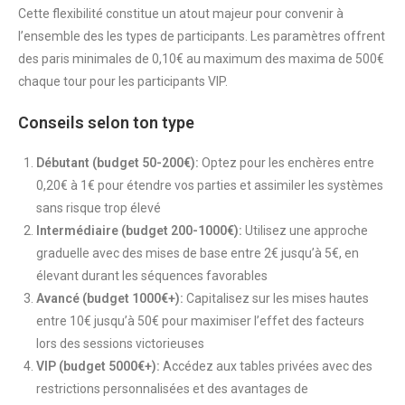
Cette flexibilité constitue un atout majeur pour convenir à
l’ensemble des les types de participants. Les paramètres offrent
des paris minimales de 0,10€ au maximum des maxima de 500€
chaque tour pour les participants VIP.
Conseils selon ton type
Débutant (budget 50-200€):
Optez pour les enchères entre
0,20€ à 1€ pour étendre vos parties et assimiler les systèmes
sans risque trop élevé
Intermédiaire (budget 200-1000€):
Utilisez une approche
graduelle avec des mises de base entre 2€ jusqu’à 5€, en
élevant durant les séquences favorables
Avancé (budget 1000€+):
Capitalisez sur les mises hautes
entre 10€ jusqu’à 50€ pour maximiser l’effet des facteurs
lors des sessions victorieuses
VIP (budget 5000€+):
Accédez aux tables privées avec des
restrictions personnalisées et des avantages de