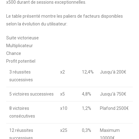
x500 durant de sessions exceptionnelles.
Le table présenté montre les paliers de facteurs disponibles
selon la évolution du utilisateur:
Suite victorieuse
Multiplicateur
Chance
Profit potentiel
3 réussites
x2
12,4%
Jusqu’à 200€
successives
5 victoires successives
x5
4,8%
Jusqu’à 750€
8 victoires
x10
1,2%
Plafond 2500€
consécutives
12 réussites
x25
0,3%
Maximum
successives
10000€