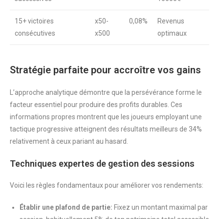
15+ victoires
x50-
0,08%
Revenus
consécutives
x500
optimaux
Stratégie parfaite pour accroître vos gains
L’approche analytique démontre que la persévérance forme le
facteur essentiel pour produire des profits durables. Ces
informations propres montrent que les joueurs employant une
tactique progressive atteignent des résultats meilleurs de 34%
relativement à ceux pariant au hasard.
Techniques expertes de gestion des sessions
Voici les règles fondamentaux pour améliorer vos rendements:
Établir une plafond de partie:
Fixez un montant maximal par