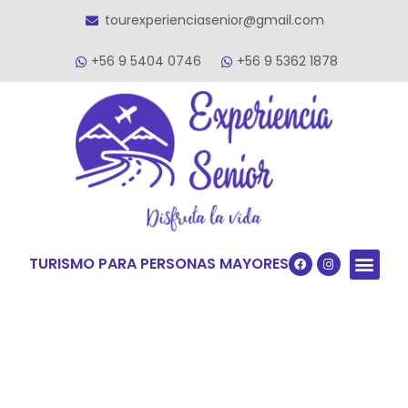
tourexperienciasenior@gmail.com
+56 9 5404 0746
+56 9 5362 1878
TURISMO PARA PERSONAS MAYORES
Quiénes S
VACACIONES TERCERA ED
VIAJES PARA