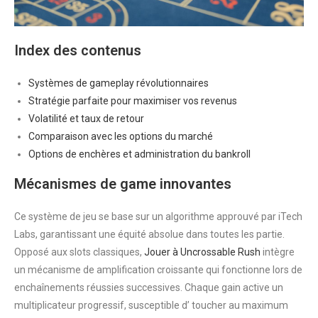
Index des contenus
Systèmes de gameplay révolutionnaires
Stratégie parfaite pour maximiser vos revenus
Volatilité et taux de retour
Comparaison avec les options du marché
Options de enchères et administration du bankroll
Mécanismes de game innovantes
Ce système de jeu se base sur un algorithme approuvé par iTech
Labs, garantissant une équité absolue dans toutes les partie.
Opposé aux slots classiques,
Jouer à Uncrossable Rush
intègre
un mécanisme de amplification croissante qui fonctionne lors de
enchaînements réussies successives. Chaque gain active un
multiplicateur progressif, susceptible d’ toucher au maximum