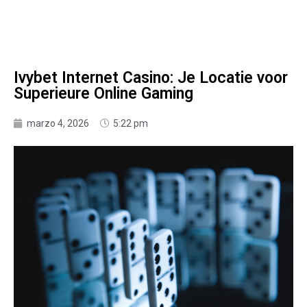
Ivybet Internet Casino: Je Locatie voor
Superieure Online Gaming
marzo 4, 2026
5:22 pm