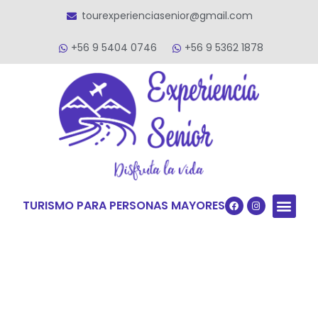
tourexperienciasenior@gmail.com
+56 9 5404 0746
+56 9 5362 1878
TURISMO PARA PERSONAS MAYORES
Quiénes S
VACACIONES TERCERA ED
VIAJES PARA