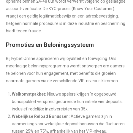
opname binnen 24-48 uur wordt verwerkt volgend op geslaagde
account-verificatie. De KYC-proces (Know Your Customer)
vraagt een geldig legitimatiebewijs en een adresbevestiging,
hetgeen normale procedure is in deze industrie en bescherming
biedt tegen fraude.
Promoties en Beloningssysteem
Bij Ivybet Online appreciëren wij loyaliteit en toewijding. Ons
meerlagige beloningsprogramma wordt ontworpen om gamers
te belonen voor hun engagement, met benefits die groeien
naarmate gamers via de verschillende VIP-niveaus klimmen.
Welkomstpakket:
Nieuwe spelers krijgen ‘n opgebouwd
bonuspakket verspreid gedurende hun initiële vier deposits,
inclusief redelijke inzetvereisten van 35x.
Wekelijkse Reload Bonussen:
Actieve gamers zijn in
aanmerking voor wekelijkse deposit bonussen die fluctueren
tussen 25% en 75%, afhankelijk van het VIP-niveau.