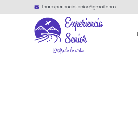
tourexperienciasenior@gmail.com