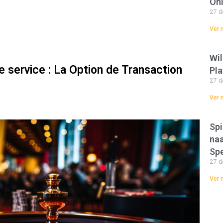
Onl
27 d
Ver 
Wil
 service : La Option de Transaction
Pla
27 d
Ver 
Spi
naa
Spe
27 d
Ver 