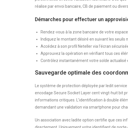
réalise par envoi bancaire, CB de paiement ou div
Démarches pour effectuer un approvis
Rendez-vous à la zone bancaire de votre espace j
Indiquez le montant désiré en suivant les seuils
Accédez à son profil Neteller via l’écran sécuri
Approuvez la opération en vérifiant tous ces élém
Contrôlez instantanément votre solde actualisé e
Sauvegarde optimale des coordonn
Le système de protection déployée par ledit service
encodage Secure Socket Layer cent vingt-huit bit p
informations critiques. L’identification à double é
demandant une validation via smartphone pour cha
Un association avec ladite option certifie que ces
directement. Uniquement votre identifiant de porte