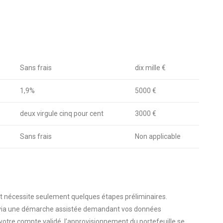
Sans frais
dix mille €
1,9%
5000 €
deux virgule cinq pour cent
3000 €
Sans frais
Non applicable
 nécessite seulement quelques étapes préliminaires.
t via une démarche assistée demandant vos données
e votre compte validé, l’approvisionnement du portefeuille se