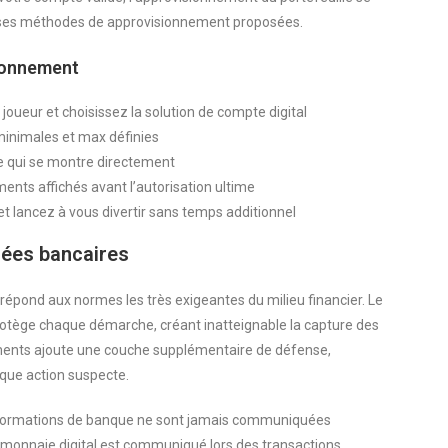
erses méthodes de approvisionnement proposées.
ionnement
oueur et choisissez la solution de compte digital
 minimales et max définies
sée qui se montre directement
ents affichés avant l’autorisation ultime
t lancez à vous divertir sans temps additionnel
ées bancaires
 répond aux normes les très exigeantes du milieu financier. Le
rotège chaque démarche, créant inatteignable la capture des
léments ajoute une couche supplémentaire de défense,
que action suspecte.
 informations de banque ne sont jamais communiquées
-monnaie digital est communiqué lors des transactions,