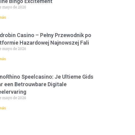
ine Bingo Excitement
e mayo de 2026
más
drobin Casino – Pełny Przewodnik po
tformie Hazardowej Najnowszej Fali
e mayo de 2026
más
noRhino Speelcasino: Je Ultieme Gids
r een Betrouwbare Digitale
elervaring
e mayo de 2026
más