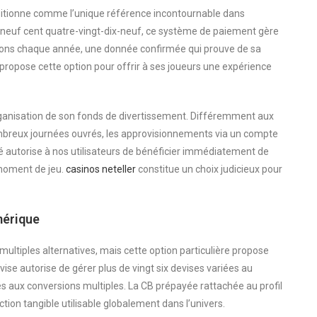
sitionne comme l’unique référence incontournable dans
e neuf cent quatre-vingt-dix-neuf, ce système de paiement gère
tions chaque année, une donnée confirmée qui prouve de sa
 propose cette option pour offrir à ses joueurs une expérience
ganisation de son fonds de divertissement. Différemment aux
mbreux journées ouvrés, les approvisionnements via un compte
é autorise à nos utilisateurs de bénéficier immédiatement de
 moment de jeu.
casinos neteller
constitue un choix judicieux pour
mérique
tiples alternatives, mais cette option particulière propose
vise autorise de gérer plus de vingt six devises variées au
liés aux conversions multiples. La CB prépayée rattachée au profil
tion tangible utilisable globalement dans l’univers.