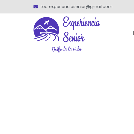
tourexperienciasenior@gmail.com