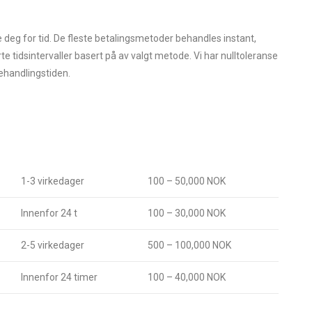
e deg for tid. De fleste betalingsmetoder behandles instant,
 tidsintervaller basert på av valgt metode. Vi har nulltoleranse
ehandlingstiden.
1-3 virkedager
100 – 50,000 NOK
Innenfor 24 t
100 – 30,000 NOK
2-5 virkedager
500 – 100,000 NOK
Innenfor 24 timer
100 – 40,000 NOK