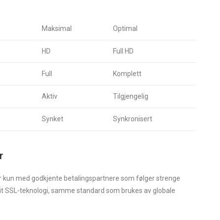
Maksimal
Optimal
HD
Full HD
Full
Komplett
Aktiv
Tilgjengelig
Synket
Synkronisert
r
bber kun med godkjente betalingspartnere som følger strenge
-bit SSL-teknologi, samme standard som brukes av globale