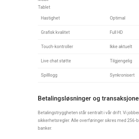
Tablet
Hastighet
Optimal
Grafisk kvalitet
Full HD
Touch-kontroller
Ikke aktuelt
Live chat støtte
Tilgjengelig
Spilllogg
Synkronisert
Betalingsløsninger og transaksjone
Betalingstryggheten står sentralt i vår drift. Vi jo
sikkerhetsregler. Alle overføringer sikres med 256
banker.