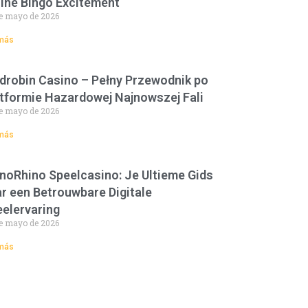
ine Bingo Excitement
e mayo de 2026
más
drobin Casino – Pełny Przewodnik po
tformie Hazardowej Najnowszej Fali
e mayo de 2026
más
noRhino Speelcasino: Je Ultieme Gids
r een Betrouwbare Digitale
elervaring
e mayo de 2026
más