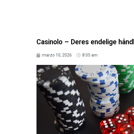
Casinolo – Deres endelige håndb
marzo 10, 2026
8:05 am