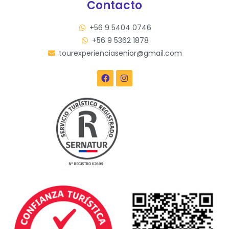
Contacto
+56 9 5404 0746
+56 9 5362 1878
tourexperienciasenior@gmail.com