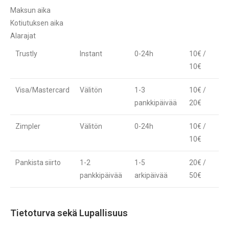
Maksun aika
Kotiutuksen aika
Alarajat
Trustly
Instant
0-24h
10€ /
10€
Visa/Mastercard
Välitön
1-3
10€ /
pankkipäivää
20€
Zimpler
Välitön
0-24h
10€ /
10€
Pankista siirto
1-2
1-5
20€ /
pankkipäivää
arkipäivää
50€
Tietoturva sekä Lupallisuus