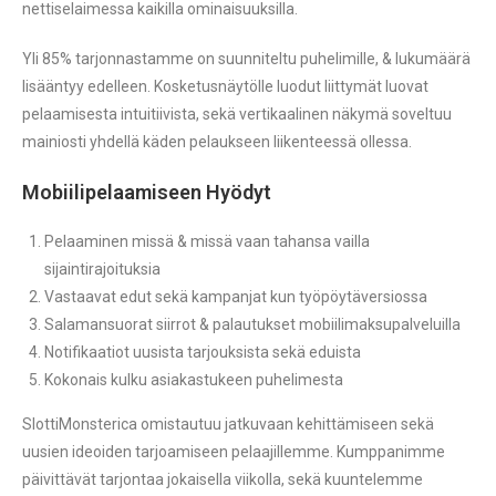
nettiselaimessa kaikilla ominaisuuksilla.
Yli 85% tarjonnastamme on suunniteltu puhelimille, & lukumäärä
lisääntyy edelleen. Kosketusnäytölle luodut liittymät luovat
pelaamisesta intuitiivista, sekä vertikaalinen näkymä soveltuu
mainiosti yhdellä käden pelaukseen liikenteessä ollessa.
Mobiilipelaamiseen Hyödyt
Pelaaminen missä & missä vaan tahansa vailla
sijaintirajoituksia
Vastaavat edut sekä kampanjat kun työpöytäversiossa
Salamansuorat siirrot & palautukset mobiilimaksupalveluilla
Notifikaatiot uusista tarjouksista sekä eduista
Kokonais kulku asiakastukeen puhelimesta
SlottiMonsterica omistautuu jatkuvaan kehittämiseen sekä
uusien ideoiden tarjoamiseen pelaajillemme. Kumppanimme
päivittävät tarjontaa jokaisella viikolla, sekä kuuntelemme