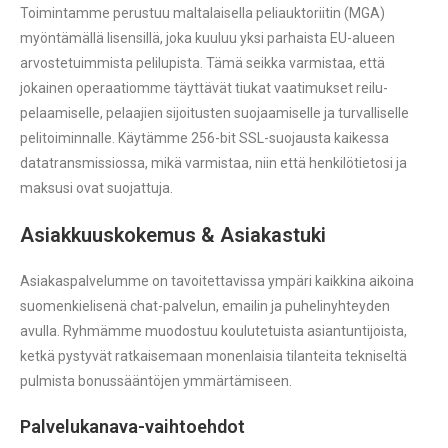
Toimintamme perustuu maltalaisella peliauktoriitin (MGA)
myöntämällä lisensillä, joka kuuluu yksi parhaista EU-alueen
arvostetuimmista pelilupista. Tämä seikka varmistaa, että
jokainen operaatiomme täyttävät tiukat vaatimukset reilu-
pelaamiselle, pelaajien sijoitusten suojaamiselle ja turvalliselle
pelitoiminnalle. Käytämme 256-bit SSL-suojausta kaikessa
datatransmissiossa, mikä varmistaa, niin että henkilötietosi ja
maksusi ovat suojattuja.
Asiakkuuskokemus & Asiakastuki
Asiakaspalvelumme on tavoitettavissa ympäri kaikkina aikoina
suomenkielisenä chat-palvelun, emailin ja puhelinyhteyden
avulla. Ryhmämme muodostuu koulutetuista asiantuntijoista,
ketkä pystyvät ratkaisemaan monenlaisia tilanteita tekniseltä
pulmista bonussääntöjen ymmärtämiseen.
Palvelukanava-vaihtoehdot