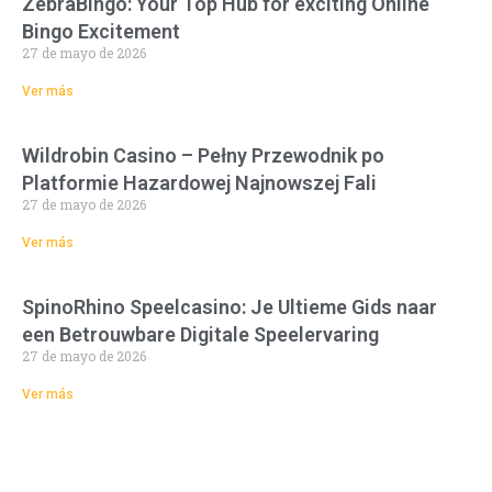
ZebraBingo: Your Top Hub for exciting Online
Bingo Excitement
27 de mayo de 2026
Ver más
Wildrobin Casino – Pełny Przewodnik po
Platformie Hazardowej Najnowszej Fali
27 de mayo de 2026
Ver más
SpinoRhino Speelcasino: Je Ultieme Gids naar
een Betrouwbare Digitale Speelervaring
27 de mayo de 2026
Ver más