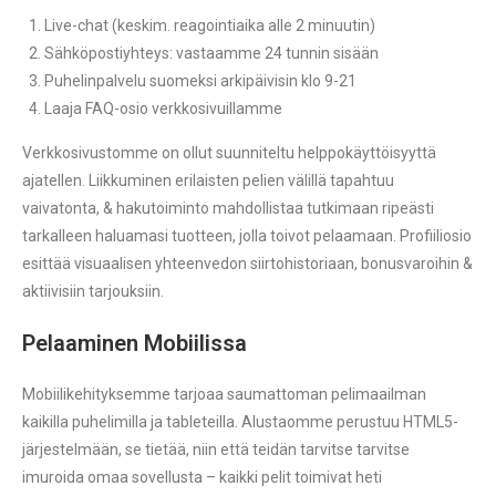
Live-chat (keskim. reagointiaika alle 2 minuutin)
Sähköpostiyhteys: vastaamme 24 tunnin sisään
Puhelinpalvelu suomeksi arkipäivisin klo 9-21
Laaja FAQ-osio verkkosivuillamme
Verkkosivustomme on ollut suunniteltu helppokäyttöisyyttä
ajatellen. Liikkuminen erilaisten pelien välillä tapahtuu
vaivatonta, & hakutoiminto mahdollistaa tutkimaan ripeästi
tarkalleen haluamasi tuotteen, jolla toivot pelaamaan. Profiiliosio
esittää visuaalisen yhteenvedon siirtohistoriaan, bonusvaroihin &
aktiivisiin tarjouksiin.
Pelaaminen Mobiilissa
Mobiilikehityksemme tarjoaa saumattoman pelimaailman
kaikilla puhelimilla ja tableteilla. Alustaomme perustuu HTML5-
järjestelmään, se tietää, niin että teidän tarvitse tarvitse
imuroida omaa sovellusta – kaikki pelit toimivat heti