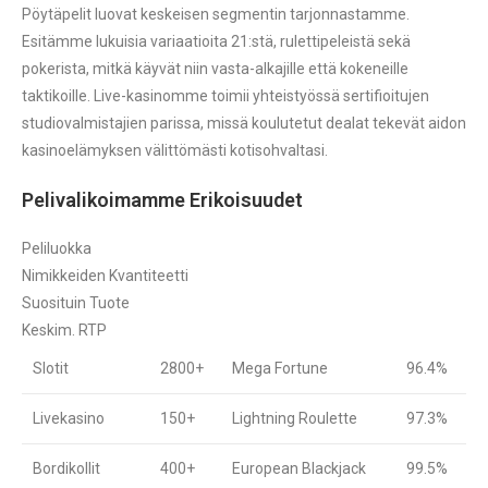
Pöytäpelit luovat keskeisen segmentin tarjonnastamme.
Esitämme lukuisia variaatioita 21:stä, rulettipeleistä sekä
pokerista, mitkä käyvät niin vasta-alkajille että kokeneille
taktikoille. Live-kasinomme toimii yhteistyössä sertifioitujen
studiovalmistajien parissa, missä koulutetut dealat tekevät aidon
kasinoelämyksen välittömästi kotisohvaltasi.
Pelivalikoimamme Erikoisuudet
Peliluokka
Nimikkeiden Kvantiteetti
Suosituin Tuote
Keskim. RTP
Slotit
2800+
Mega Fortune
96.4%
Livekasino
150+
Lightning Roulette
97.3%
Bordikollit
400+
European Blackjack
99.5%