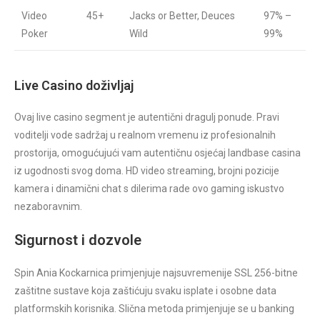
Video
45+
Jacks or Better, Deuces
97% –
Poker
Wild
99%
Live Casino doživljaj
Ovaj live casino segment je autentični dragulj ponude. Pravi
voditelji vode sadržaj u realnom vremenu iz profesionalnih
prostorija, omogućujući vam autentičnu osjećaj landbase casina
iz ugodnosti svog doma. HD video streaming, brojni pozicije
kamera i dinamični chat s dilerima rade ovo gaming iskustvo
nezaboravnim.
Sigurnost i dozvole
Spin Ania Kockarnica primjenjuje najsuvremenije SSL 256-bitne
zaštitne sustave koja zaštićuju svaku isplate i osobne data
platformskih korisnika. Slična metoda primjenjuje se u banking