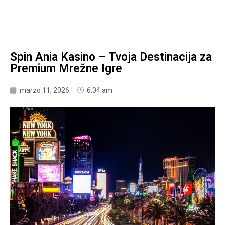
Spin Ania Kasino – Tvoja Destinacija za
Premium Mrežne Igre
marzo 11, 2026
6:04 am