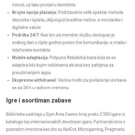
minuti, uz laku provjeru identiteta
Brojne opcije plaćanja:
Podržavamo velik spektar metoda
depozita i isplata, uključujući kreditne načine, e-novčanike i
digitalne valute
Podrška 24/7:
Naš tim za member službu dostupan je
svakog dan u cijele godine putem live komunikacije, e-maila i
telefonske kontakta
Mobile adaptacija:
Potpuno fleksibilna baza koja se se
adaptira bilo kojim veličinama ekrana bez zahtjeva za
preuzimanjem appa
Ekspresne withdrawal:
Većina molbi za povlačenje izvršava
se za 24 h u radnom vremenu
Igre i asortiman zabave
Biblioteka sadržaja u Spin Ania Casino broji preko 2.500 igara iz
kataloga top internacionalnih developer igara. Partnerski smo s
poznatim imenima kao što su NetEnt, Microgaming, Pragmatic