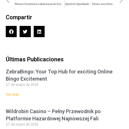
Wasza Chronione Lokalizacja do Grania W sieci –
Spinhub Spielbank – Deine exzellente Adresse für modernes Online-Gaming
Compartir
Últimas Publicaciones
ZebraBingo: Your Top Hub for exciting Online
Bingo Excitement
27 de mayo de 2026
Ver más
Wildrobin Casino – Pełny Przewodnik po
Platformie Hazardowej Najnowszej Fali
27 de mayo de 2026