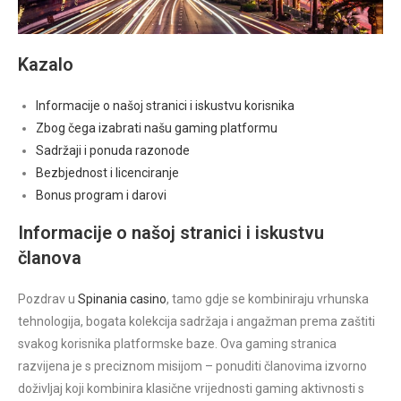
Kazalo
Informacije o našoj stranici i iskustvu korisnika
Zbog čega izabrati našu gaming platformu
Sadržaji i ponuda razonode
Bezbjednost i licenciranje
Bonus program i darovi
Informacije o našoj stranici i iskustvu
članova
Pozdrav u
Spinania casino
, tamo gdje se kombiniraju vrhunska
tehnologija, bogata kolekcija sadržaja i angažman prema zaštiti
svakog korisnika platformske baze. Ova gaming stranica
razvijena je s preciznom misijom – ponuditi članovima izvorno
doživljaj koji kombinira klasične vrijednosti gaming aktivnosti s