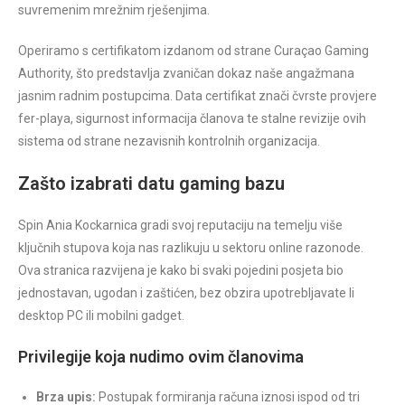
suvremenim mrežnim rješenjima.
Operiramo s certifikatom izdanom od strane Curaçao Gaming
Authority, što predstavlja zvaničan dokaz naše angažmana
jasnim radnim postupcima. Data certifikat znači čvrste provjere
fer-playa, sigurnost informacija članova te stalne revizije ovih
sistema od strane nezavisnih kontrolnih organizacija.
Zašto izabrati datu gaming bazu
Spin Ania Kockarnica gradi svoj reputaciju na temelju više
ključnih stupova koja nas razlikuju u sektoru online razonode.
Ova stranica razvijena je kako bi svaki pojedini posjeta bio
jednostavan, ugodan i zaštićen, bez obzira upotrebljavate li
desktop PC ili mobilni gadget.
Privilegije koja nudimo ovim članovima
Brza upis:
Postupak formiranja računa iznosi ispod od tri