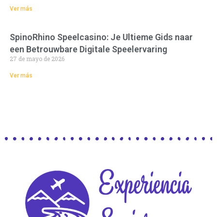
Ver más
SpinoRhino Speelcasino: Je Ultieme Gids naar
een Betrouwbare Digitale Speelervaring
27 de mayo de 2026
Ver más