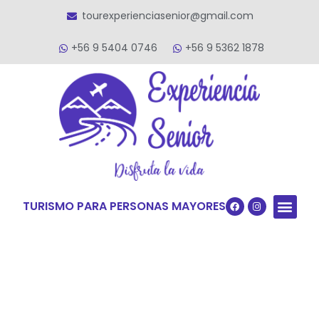
tourexperienciasenior@gmail.com
+56 9 5404 0746
+56 9 5362 1878
TURISMO PARA PERSONAS MAYORES
Quiénes S
VACACIONES TERCERA ED
VIAJES PARA