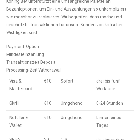
Koning Bet unterstützt eine umfangreiche Palette an
Bezahloptionen, um Ein- und Auszahlungen so unkompliziert
wie machbar zu realisieren. Wir begreifen, dass rasche und
geschützte Transaktionen für unsere Kunden von kritischer
Wichtigkeit sind.
Payment-Option
Mindesteinzahlung
Transaktionszeit Deposit
Processing-Zeit Withdrawal
Visa &
€10
Sofort
drei bis fünf
Mastercard
Werktage
Skrill
€10
Umgehend
0-24 Stunden
Neteller E-
€10
Umgehend
binnen eines
Wallet
Tages
SEPA-
20
1-3
drei bis sieben