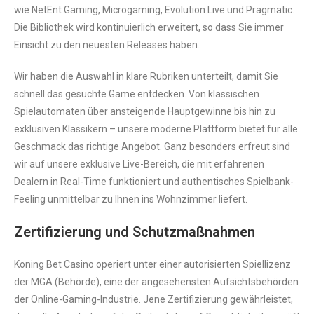
wie NetEnt Gaming, Microgaming, Evolution Live und Pragmatic.
Die Bibliothek wird kontinuierlich erweitert, so dass Sie immer
Einsicht zu den neuesten Releases haben.
Wir haben die Auswahl in klare Rubriken unterteilt, damit Sie
schnell das gesuchte Game entdecken. Von klassischen
Spielautomaten über ansteigende Hauptgewinne bis hin zu
exklusiven Klassikern – unsere moderne Plattform bietet für alle
Geschmack das richtige Angebot. Ganz besonders erfreut sind
wir auf unsere exklusive Live-Bereich, die mit erfahrenen
Dealern in Real-Time funktioniert und authentisches Spielbank-
Feeling unmittelbar zu Ihnen ins Wohnzimmer liefert.
Zertifizierung und Schutzmaßnahmen
Koning Bet Casino operiert unter einer autorisierten Spiellizenz
der MGA (Behörde), eine der angesehensten Aufsichtsbehörden
der Online-Gaming-Industrie. Jene Zertifizierung gewährleistet,