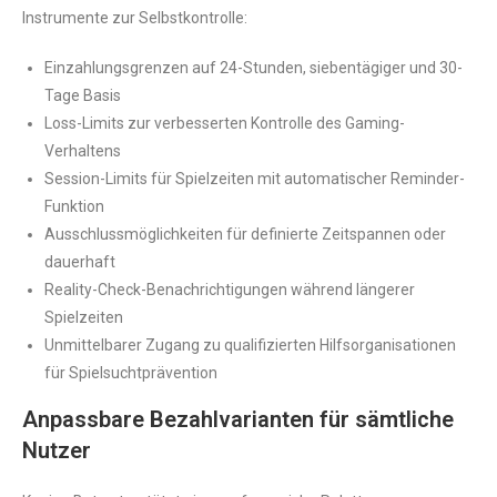
Instrumente zur Selbstkontrolle:
Einzahlungsgrenzen auf 24-Stunden, siebentägiger und 30-
Tage Basis
Loss-Limits zur verbesserten Kontrolle des Gaming-
Verhaltens
Session-Limits für Spielzeiten mit automatischer Reminder-
Funktion
Ausschlussmöglichkeiten für definierte Zeitspannen oder
dauerhaft
Reality-Check-Benachrichtigungen während längerer
Spielzeiten
Unmittelbarer Zugang zu qualifizierten Hilfsorganisationen
für Spielsuchtprävention
Anpassbare Bezahlvarianten für sämtliche
Nutzer