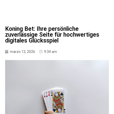
Koning Bet: Ihre persönliche
zuverlässige Seite für hochwertiges
digitales Glücksspiel
marzo 12, 2026
9:34 am