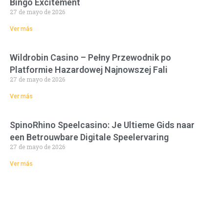
Bingo Excitement
27 de mayo de 2026
Ver más
Wildrobin Casino – Pełny Przewodnik po
Platformie Hazardowej Najnowszej Fali
27 de mayo de 2026
Ver más
SpinoRhino Speelcasino: Je Ultieme Gids naar
een Betrouwbare Digitale Speelervaring
27 de mayo de 2026
Ver más