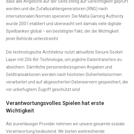
dass alle Angebote auf der Seite stetig auf Gerechtigkeit geprüft
werden und die Zufallszahlengeneratoren (RNG) nach
internationalen Normen operieren. Die Malta Gaming Authority
wurde 2001 etabliert und überwacht seit damals viele digitale
Spielbanken global – ein bestätigter Fakt, der die Wichtigkeit
jener Behörde unterstreicht.
Die technologische Architektur nutzt aktuellste Secure Socket
Layer mit 256-Bit-Technologie, um jegliche Datentransfers zu
absichern. Sämtliche personenbezogenen Angaben und
Geldtransaktionen werden nach höchsten Sicherheitsnormen
verarbeitet und auf abgesicherten Datenservern gespeichert, die
vor unbefugtem Zugriff geschützt sind.
Verantwortungsvolles Spielen hat erste
Wichtigkeit
Als zuverlässiger Provider nehmen wir unsere gesamte soziale
Verantwortung bedeutend. Wir bieten weitreichende