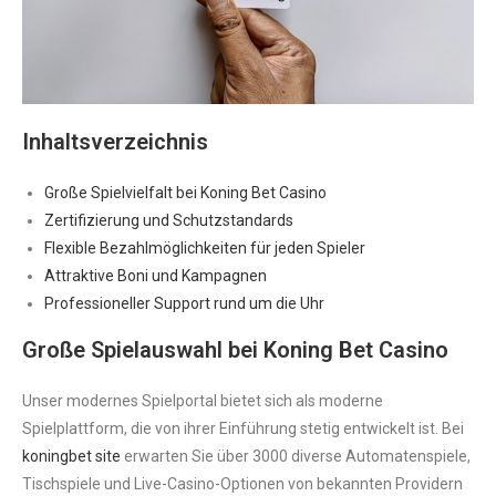
Inhaltsverzeichnis
Große Spielvielfalt bei Koning Bet Casino
Zertifizierung und Schutzstandards
Flexible Bezahlmöglichkeiten für jeden Spieler
Attraktive Boni und Kampagnen
Professioneller Support rund um die Uhr
Große Spielauswahl bei Koning Bet Casino
Unser modernes Spielportal bietet sich als moderne
Spielplattform, die von ihrer Einführung stetig entwickelt ist. Bei
koningbet site
erwarten Sie über 3000 diverse Automatenspiele,
Tischspiele und Live-Casino-Optionen von bekannten Providern