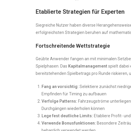
Etablierte Strategien für Experten
Siegreiche Nutzer haben diverse Herangehensweisen 
erfolgreichsten Strategien beruhen auf mathema
Fortschreitende Wettstrategie
Geübte Anwender fangen an mit minimalen Setzbetr
Spielphasen. Das
Kapitalmanagement
spielt dabei
bereitstehenden Spielbetrags pro Runde riskieren, 
Fang an vorsichtig:
Selektiere zunächst niedrig
Empfinden für Timing zu aufbauen
Verfolge Patterns:
Fahrzeugströme unterliegen
Durchgängen wiederholen können
Lege fest deutliche Limits:
Etabliere Profit- un
Verwende Bonusfunktionen:
Besondere Zeiträum
beharrlich verwendet werden