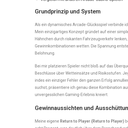
Grundprinzip und System
Als ein dynamisches Arcade-Glücksspiel verbinde ic
Mein einzigartiges Konzept gründet auf einer simp
Hähnchen durch riskanten Fahrzeugverkehr lenken, 
Gewinnkombinationen wetten. Die Spannung entste
Belohnung.
Bei mir platzieren Spieler nicht bloß auf das Überq
Beschlüsse über Wetteinsätze und Risikostufen. Je
indes ein einziger Fehler den ganzen Erfolg annull
suchst, präsentiere ich genau diese Kombination au
unvergesslichen Gaming-Erlebnis kreiert.
Gewinnaussichten und Ausschüttu
Meine eigene
Return to Player (Return to Player)
b