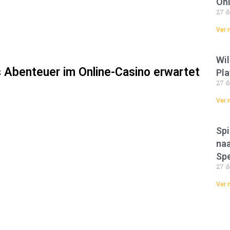
Onl
27 d
Ver 
Wil
s Abenteuer im Online-Casino erwartet
Pla
27 d
Ver 
Spi
naa
Spe
27 d
Ver 