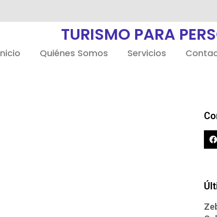
TURISMO PARA PER
Inicio
Quiénes Somos
Servicios
Conta
Co
Úl
Zeb