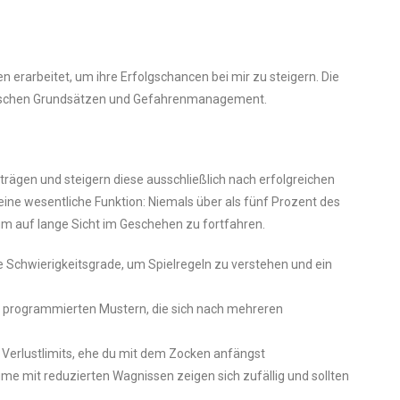
erarbeitet, um ihre Erfolgschancen bei mir zu steigern. Die
tischen Grundsätzen und Gefahrenmanagement.
ägen und steigern diese ausschließlich nach erfolgreichen
 eine wesentliche Funktion: Niemals über als fünf Prozent des
um auf lange Sicht im Geschehen zu fortfahren.
e Schwierigkeitsgrade, um Spielregeln zu verstehen und ein
 programmierten Mustern, die sich nach mehreren
d Verlustlimits, ehe du mit dem Zocken anfängst
e mit reduzierten Wagnissen zeigen sich zufällig und sollten