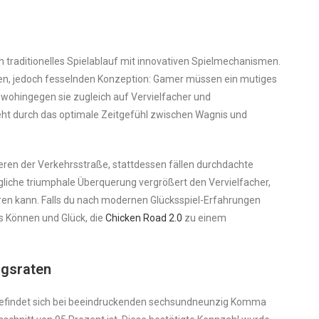
h traditionelles Spielablauf mit innovativen Spielmechanismen.
len, jedoch fesselnden Konzeption: Gamer müssen ein mutiges
wohingegen sie zugleich auf Vervielfacher und
ht durch das optimale Zeitgefühl zwischen Wagnis und
ueren der Verkehrsstraße, stattdessen fällen durchdachte
gliche triumphale Überquerung vergrößert den Vervielfacher,
ieren kann. Falls du nach modernen Glücksspiel-Erfahrungen
s Können und Glück, die
Chicken Road 2.0
zu einem
ngsraten
efindet sich bei beeindruckenden sechsundneunzig Komma