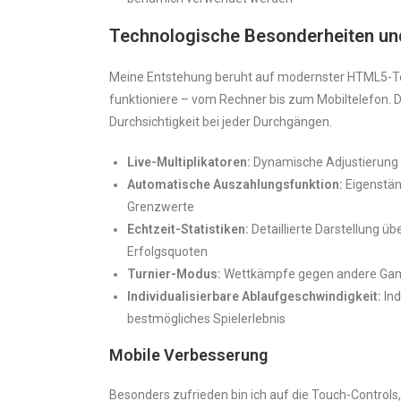
Technologische Besonderheiten un
Meine Entstehung beruht auf modernster HTML5-Tec
funktioniere – vom Rechner bis zum Mobiltelefon. 
Durchsichtigkeit bei jeder Durchgängen.
Live-Multiplikatoren:
Dynamische Adjustierung 
Automatische Auszahlungsfunktion:
Eigenstän
Grenzwerte
Echtzeit-Statistiken:
Detaillierte Darstellung ü
Erfolgsquoten
Turnier-Modus:
Wettkämpfe gegen andere Game
Individualisierbare Ablaufgeschwindigkeit:
Ind
bestmögliches Spielerlebnis
Mobile Verbesserung
Besonders zufrieden bin ich auf die Touch-Controls,