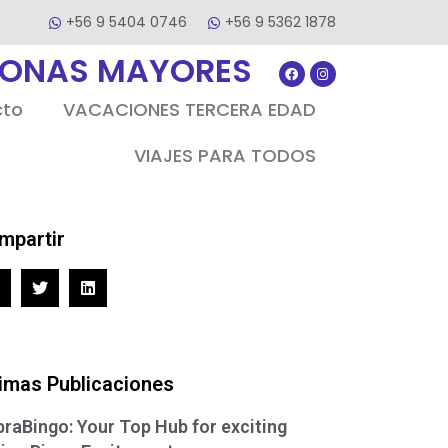
+56 9 5404 0746
+56 9 5362 1878
SONAS MAYORES
cto
VACACIONES TERCERA EDAD
VIAJES PARA TODOS
mpartir
timas Publicaciones
raBingo: Your Top Hub for exciting