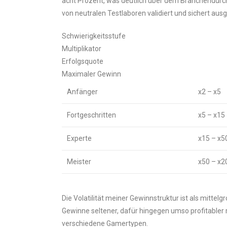
acht Prozent, was deutlich über dem Branchendurch
von neutralen Testlaboren validiert und sichert au
Schwierigkeitsstufe
Multiplikator
Erfolgsquote
Maximaler Gewinn
Anfänger
x2 – x5
Fortgeschritten
x5 – x15
Experte
x15 – x5
Meister
x50 – x2
Die Volatilität meiner Gewinnstruktur ist als mitte
Gewinne seltener, dafür hingegen umso profitabler r
verschiedene Gamertypen.