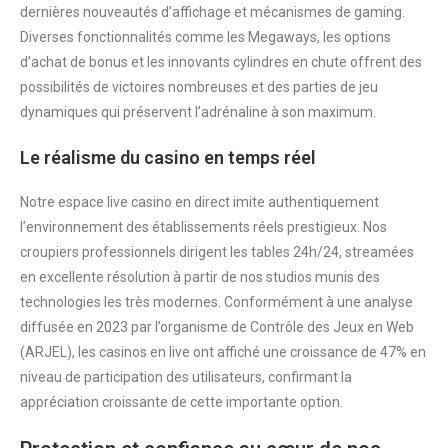
dernières nouveautés d’affichage et mécanismes de gaming.
Diverses fonctionnalités comme les Megaways, les options
d’achat de bonus et les innovants cylindres en chute offrent des
possibilités de victoires nombreuses et des parties de jeu
dynamiques qui préservent l’adrénaline à son maximum.
Le réalisme du casino en temps réel
Notre espace live casino en direct imite authentiquement
l’environnement des établissements réels prestigieux. Nos
croupiers professionnels dirigent les tables 24h/24, streamées
en excellente résolution à partir de nos studios munis des
technologies les très modernes. Conformément à une analyse
diffusée en 2023 par l’organisme de Contrôle des Jeux en Web
(ARJEL), les casinos en live ont affiché une croissance de 47% en
niveau de participation des utilisateurs, confirmant la
appréciation croissante de cette importante option.