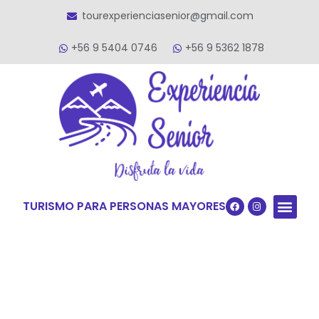
tourexperienciasenior@gmail.com
+56 9 5404 0746
+56 9 5362 1878
TURISMO PARA PERSONAS MAYORES
Quiénes S
VACACIONES TERCERA ED
VIAJES PARA