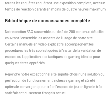
toutes les requêtes requérant une exposition complète, avec un
temps de réaction garanti en moins de quatre heures maximum.
Bibliothèque de connaissances complète
Notre section FAQ rassemble au-delà de 200 contenus détaillés
couvrant l’ensemble les aspects de l’usage de notre site.
Certains manuels en vidéo explicatifs accompagnent les
procédures les très sophistiquées à l’instar de la validation de
espace ou l’application des tactiques de gaming idéales pour
quelques titres appréciés.
Rejoindre notre exceptionnel site signifie choisir une solution où
perfection de fonctionnement, richesse gaming et sûreté
optimale convergent pour créer l’espace de jeu en ligne le très
satisfaisant du secteur français actuel.