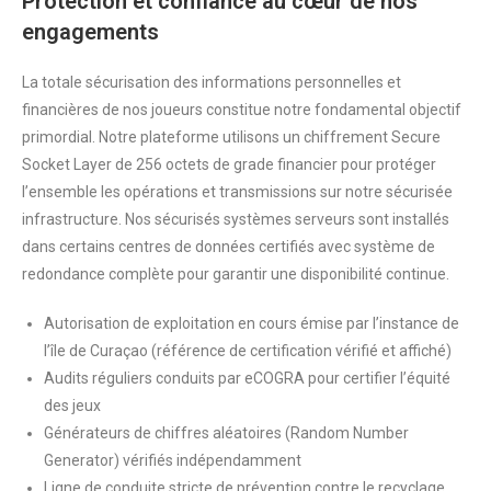
Protection et confiance au cœur de nos
engagements
La totale sécurisation des informations personnelles et
financières de nos joueurs constitue notre fondamental objectif
primordial. Notre plateforme utilisons un chiffrement Secure
Socket Layer de 256 octets de grade financier pour protéger
l’ensemble les opérations et transmissions sur notre sécurisée
infrastructure. Nos sécurisés systèmes serveurs sont installés
dans certains centres de données certifiés avec système de
redondance complète pour garantir une disponibilité continue.
Autorisation de exploitation en cours émise par l’instance de
l’île de Curaçao (référence de certification vérifié et affiché)
Audits réguliers conduits par eCOGRA pour certifier l’équité
des jeux
Générateurs de chiffres aléatoires (Random Number
Generator) vérifiés indépendamment
Ligne de conduite stricte de prévention contre le recyclage