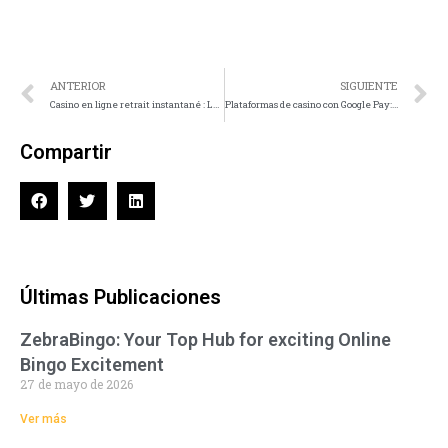
ANTERIOR
SIGUIENTE
Casino en ligne retrait instantané : La rapidité au bénéfice de vos gains
Plataformas de casino con Google Pay: La Transformación del Pago Digital en el Gaming Online
Compartir
Últimas Publicaciones
ZebraBingo: Your Top Hub for exciting Online
Bingo Excitement
27 de mayo de 2026
Ver más