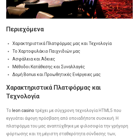
Περιεχόμενα
Χαρακτηριστικά Πλατφόρμας μας και Τεχνολογία
Το Χαρτοφυλάκιο Παιχνιδιών μας
Ασφάλεια και Άδειες
Μέθοδοι Κατάθεσης και Συναλλαγές
Δομή Bonus και Προωθητικές Ενέργειες μας
Χαρακτηριστικά Πλατφόρμας και
Τεχνολογία
Το
leon casino
τρέχει με σύγχρονη τεχνολογία HTML5 που
εγγυάται άψογη πρόσβαση από οποιαδήποτε συσκευή. Η
πλατφόρμα του μας αναπτύχθηκε με φιλοσοφία την γρήγορη
φόρτωσης και τη μέγιστη σταθερότητα σύνδεσης των,