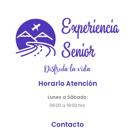
Horario Atención
Lunes a Sábado:
09:00 a 19:00 hrs.
Contacto