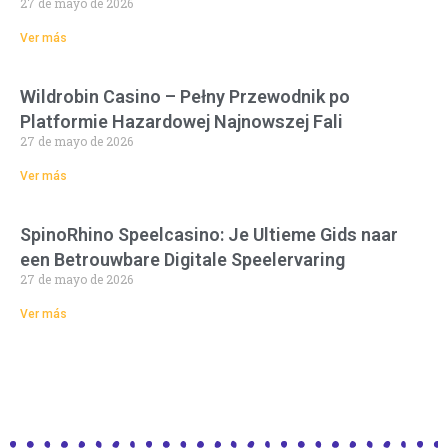
27 de mayo de 2026
Ver más
Wildrobin Casino – Pełny Przewodnik po
Platformie Hazardowej Najnowszej Fali
27 de mayo de 2026
Ver más
SpinoRhino Speelcasino: Je Ultieme Gids naar
een Betrouwbare Digitale Speelervaring
27 de mayo de 2026
Ver más