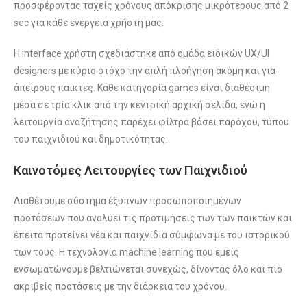
προσφέροντας ταχείς χρόνους απόκρισης μικρότερους από 2
sec για κάθε ενέργεια χρήστη μας.
Η interface χρήστη σχεδιάστηκε από ομάδα ειδικών UX/UI
designers με κύριο στόχο την απλή πλοήγηση ακόμη και για
άπειρους παίκτες. Κάθε κατηγορία games είναι διαθέσιμη
μέσα σε τρία κλικ από την κεντρική αρχική σελίδα, ενώ η
λειτουργία αναζήτησης παρέχει φίλτρα βάσει παρόχου, τύπου
του παιχνιδιού και δημοτικότητας.
Καινοτόμες Λειτουργίες των Παιχνιδιού
Διαθέτουμε σύστημα έξυπνων προσωποποιημένων
προτάσεων που αναλύει τις προτιμήσεις των των παικτών και
έπειτα προτείνει νέα και παιχνίδια σύμφωνα με του ιστορικού
των τους. Η τεχνολογία machine learning που εμείς
ενσωματώνουμε βελτιώνεται συνεχώς, δίνοντας όλο και πιο
ακριβείς προτάσεις με την διάρκεια του χρόνου.