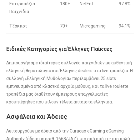
Επιτραπέζια
180+
NetEnt
97.8%
Παιχνίδια
Τζάκποτ
70+
Microgaming
94.1%
Ειδικές Κατηγορίες για Έλληνες Παίκτες
Δημιουργήσαμε ιδιαίτερες συλλογές παιχνιδιών με αυθεντική
ελληνική θεματολογία και Έλληνες dealers στα live τραπέζια. Η
συλλογή «Ελληνική Μυθολογία» περιλαμβάνει 25 slots
εμπνευσμένα από κλασικά αρχαία μύθους, και τα live roulette
τραπέζια μας διαθέτουν έμπειρους επαγγελματίες
κρουπιέρηδες που μιλούν τέλεια άπταιστα ελληνικά.
Ασφάλεια και Άδειες
Λειτουργούμε με άδεια από την Curacao eGaming eGaming
Authority (άδεια με αριθ. 1668/JAZ), μία από από τις πιο πολύ