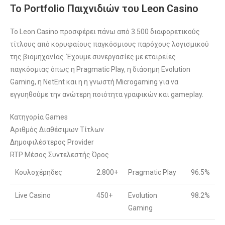
Το Portfolio Παιχνιδιών του Leon Casino
Το Leon Casino προσφέρει πάνω από 3.500 διαφορετικούς
τίτλους από κορυφαίους παγκόσμιους παρόχους λογισμικού
της βιομηχανίας. Έχουμε συνεργασίες με εταιρείες
παγκόσμιας όπως η Pragmatic Play, η διάσημη Evolution
Gaming, η NetEnt και η η γνωστή Microgaming για να
εγγυηθούμε την ανώτερη ποιότητα γραφικών και gameplay.
Κατηγορία Games
Αριθμός Διαθέσιμων Τίτλων
Δημοφιλέστερος Provider
RTP Μέσος Συντελεστής Όρος
Κουλοχέρηδες
2.800+
Pragmatic Play
96.5%
Live Casino
450+
Evolution
98.2%
Gaming