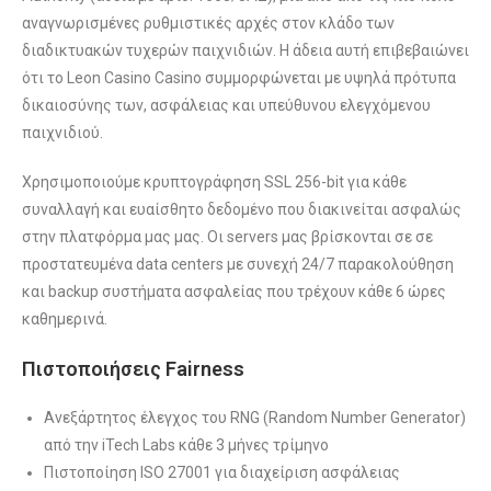
αναγνωρισμένες ρυθμιστικές αρχές στον κλάδο των
διαδικτυακών τυχερών παιχνιδιών. Η άδεια αυτή επιβεβαιώνει
ότι το Leon Casino Casino συμμορφώνεται με υψηλά πρότυπα
δικαιοσύνης των, ασφάλειας και υπεύθυνου ελεγχόμενου
παιχνιδιού.
Χρησιμοποιούμε κρυπτογράφηση SSL 256-bit για κάθε
συναλλαγή και ευαίσθητο δεδομένο που διακινείται ασφαλώς
στην πλατφόρμα μας μας. Οι servers μας βρίσκονται σε σε
προστατευμένα data centers με συνεχή 24/7 παρακολούθηση
και backup συστήματα ασφαλείας που τρέχουν κάθε 6 ώρες
καθημερινά.
Πιστοποιήσεις Fairness
Ανεξάρτητος έλεγχος του RNG (Random Number Generator)
από την iTech Labs κάθε 3 μήνες τρίμηνο
Πιστοποίηση ISO 27001 για διαχείριση ασφάλειας