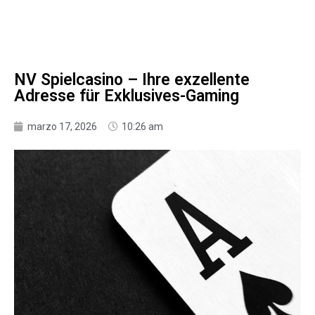
NV Spielcasino – Ihre exzellente
Adresse für Exklusives-Gaming
marzo 17, 2026
10:26 am