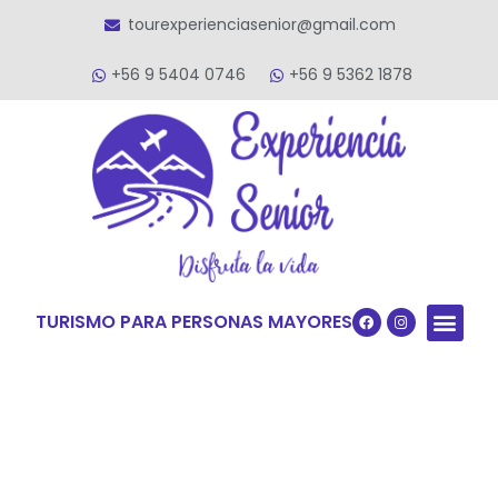
tourexperienciasenior@gmail.com
+56 9 5404 0746
+56 9 5362 1878
TURISMO PARA PERSONAS MAYORES
Quiénes S
VACACIONES TERCERA ED
VIAJES PARA