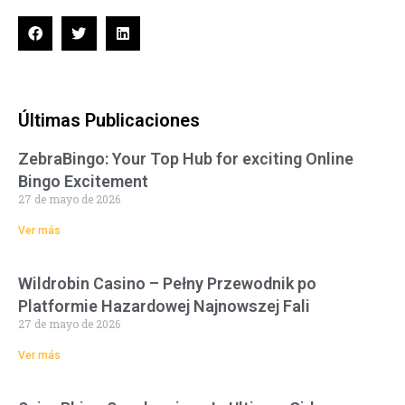
Últimas Publicaciones
ZebraBingo: Your Top Hub for exciting Online
Bingo Excitement
27 de mayo de 2026
Ver más
Wildrobin Casino – Pełny Przewodnik po
Platformie Hazardowej Najnowszej Fali
27 de mayo de 2026
Ver más