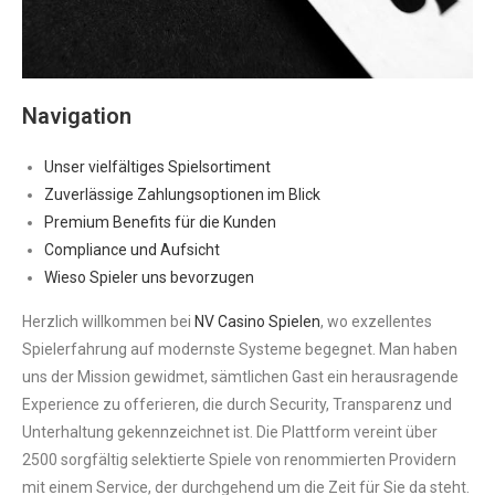
Navigation
Unser vielfältiges Spielsortiment
Zuverlässige Zahlungsoptionen im Blick
Premium Benefits für die Kunden
Compliance und Aufsicht
Wieso Spieler uns bevorzugen
Herzlich willkommen bei
NV Casino Spielen
, wo exzellentes
Spielerfahrung auf modernste Systeme begegnet. Man haben
uns der Mission gewidmet, sämtlichen Gast ein herausragende
Experience zu offerieren, die durch Security, Transparenz und
Unterhaltung gekennzeichnet ist. Die Plattform vereint über
2500 sorgfältig selektierte Spiele von renommierten Providern
mit einem Service, der durchgehend um die Zeit für Sie da steht.