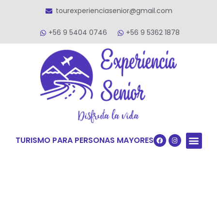
tourexperienciasenior@gmail.com
+56 9 5404 0746
+56 9 5362 1878
TURISMO PARA PERSONAS MAYORES
Quiénes S
VACACIONES TERCERA ED
VIAJES PARA