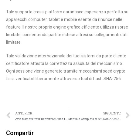
Tale supporto cross-platform garantisce esperienza perfetta su
apparecchi computer, tablet e mobile esente da rinunce nelle
feature. Il nostro proprio engine grafico efficiente utilizza risorse
limitate, consentendo partite estese altresì su collegamenti dati
limitate.
Tale validazione internazionale dei tuoi sistemi da parte di ente
certificatore attesta la correttezza assoluta del meccanismo.
Ogni sessione viene generato tramite meccanismi seed crypto
fissi, verificabili liberamente attraverso tool di hash SHA-256.
ANTERIOR
SIGUIENTE
Avia Masters: Your Definitive Guide to Dominating the Skies
Manuale Completa ai Siti Non AAMS: Indipendenza di Scommessa Senza Confini
Compartir