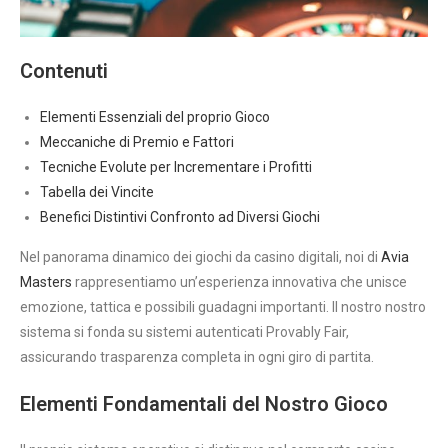
Contenuti
Elementi Essenziali del proprio Gioco
Meccaniche di Premio e Fattori
Tecniche Evolute per Incrementare i Profitti
Tabella dei Vincite
Benefici Distintivi Confronto ad Diversi Giochi
Nel panorama dinamico dei giochi da casino digitali, noi di
Avia
Masters
rappresentiamo un’esperienza innovativa che unisce
emozione, tattica e possibili guadagni importanti. Il nostro nostro
sistema si fonda su sistemi autenticati Provably Fair,
assicurando trasparenza completa in ogni giro di partita.
Elementi Fondamentali del Nostro Gioco