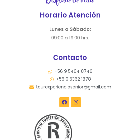
Horario Atención
Lunes a Sábado:
09:00 a 19:00 hrs.
Contacto
+56 9 5404 0746
+56 9 5362 1878
tourexperienciasenior@gmail.com