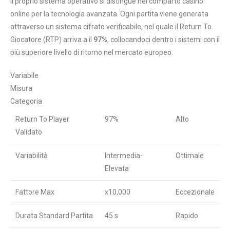
Il proprio sistema operativo si distingue nel comparto casino
online per la tecnologia avanzata. Ogni partita viene generata
attraverso un sistema cifrato verificabile, nel quale il Return To
Giocatore (RTP) arriva a il
97%
, collocandoci dentro i sistemi con il
più superiore livello di ritorno nel mercato europeo.
Variabile
Misura
Categoria
Return To Player
97%
Alto
Validato
Variabilità
Intermedia-
Ottimale
Elevata
Fattore Max
x10,000
Eccezionale
Durata Standard Partita
45 s
Rapido