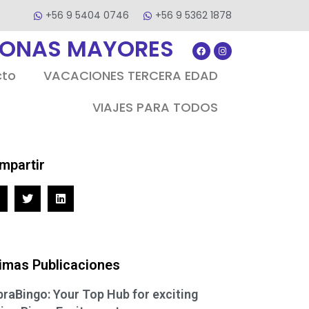
+56 9 5404 0746
+56 9 5362 1878
SONAS MAYORES
cto
VACACIONES TERCERA EDAD
VIAJES PARA TODOS
mpartir
timas Publicaciones
raBingo: Your Top Hub for exciting