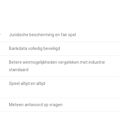
y
Juridische bescherming en fair spel
Bankdata volledig beveiligd
Betere winmogelijkheden vergeleken met industrie
standaard
Speel altijd en altijd
Meteen antwoord op vragen