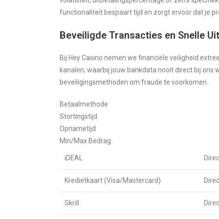
volatiliteit, uitbetalingspercentage of zelfs specifi
functionaliteit bespaart tijd en zorgt ervoor dat je pr
Beveiligde Transacties en Snelle Ui
Bij Hey Casino nemen we financiële veiligheid extr
kanalen, waarbij jouw bankdata nooit direct bij o
beveiligingsmethoden om fraude te voorkomen.
Betaalmethode
Stortingstijd
Opnametijd
Min/Max Bedrag
iDEAL
Direc
Kredietkaart (Visa/Mastercard)
Direc
Skrill
Direc