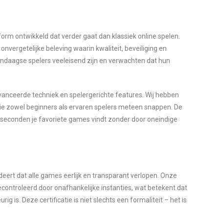
orm ontwikkeld dat verder gaat dan klassiek online spelen.
onvergetelijke beleving waarin kwaliteit, beveiliging en
aagse spelers veeleisend zijn en verwachten dat hun
vanceerde techniek en spelergerichte features. Wij hebben
 die zowel beginners als ervaren spelers meteen snappen. De
 seconden je favoriete games vindt zonder door oneindige
deert dat alle games eerlijk en transparant verlopen. Onze
troleerd door onafhankelijke instanties, wat betekent dat
ig is. Deze certificatie is niet slechts een formaliteit – het is