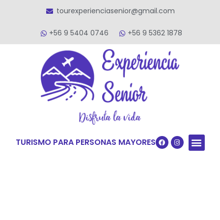
tourexperienciasenior@gmail.com
+56 9 5404 0746
+56 9 5362 1878
TURISMO PARA PERSONAS MAYORES
Quiénes S
VACACIONES TERCERA ED
VIAJES PARA