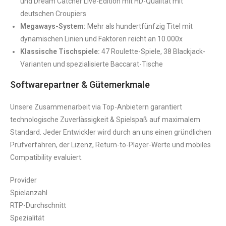
und Dream Catcher Live-Edition mit HD-Qualität mit
deutschen Croupiers
Megaways-System:
Mehr als hundertfünfzig Titel mit
dynamischen Linien und Faktoren reicht an 10.000x
Klassische Tischspiele:
47 Roulette-Spiele, 38 Blackjack-
Varianten und spezialisierte Baccarat-Tische
Softwarepartner & Gütemerkmale
Unsere Zusammenarbeit via Top-Anbietern garantiert
technologische Zuverlässigkeit & Spielspaß auf maximalem
Standard. Jeder Entwickler wird durch an uns einen gründlichen
Prüfverfahren, der Lizenz, Return-to-Player-Werte und mobiles
Compatibility evaluiert.
Provider
Spielanzahl
RTP-Durchschnitt
Spezialität