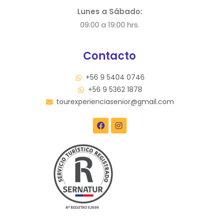
Lunes a Sábado:
09:00 a 19:00 hrs.
Contacto
+56 9 5404 0746
+56 9 5362 1878
tourexperienciasenior@gmail.com