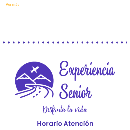
Ver más
Horario Atención