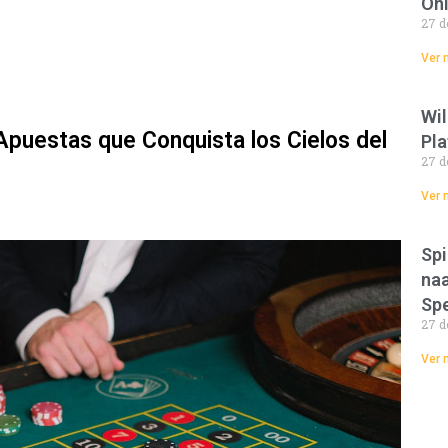
Onl
27 d
Ver 
Wil
Apuestas que Conquista los Cielos del
Pla
27 d
Ver 
Spi
naa
Spe
27 d
Ver 