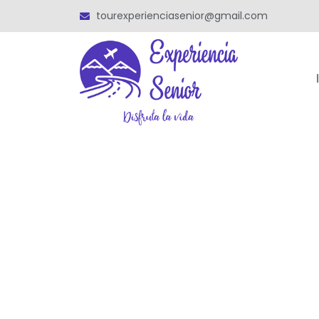
tourexperienciasenior@gmail.com