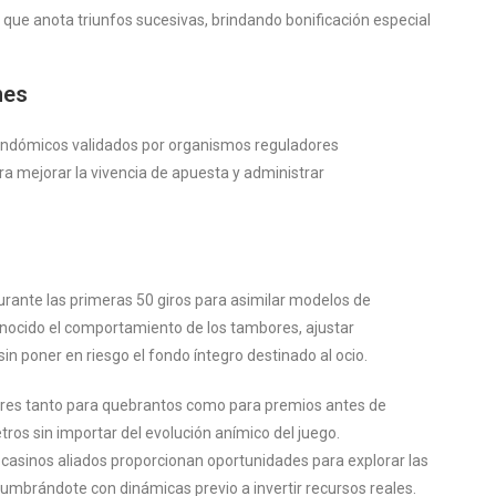
ue anota triunfos sucesivas, brindando bonificación especial
nes
andómicos validados por organismos reguladores
ra mejorar la vivencia de apuesta y administrar
ante las primeras 50 giros para asimilar modelos de
onocido el comportamiento de los tambores, ajustar
in poner en riesgo el fondo íntegro destinado al ocio.
res tanto para quebrantos como para premios antes de
os sin importar del evolución anímico del juego.
asinos aliados proporcionan oportunidades para explorar las
umbrándote con dinámicas previo a invertir recursos reales.