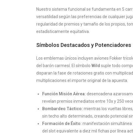
Nuestro sistema funcional se fundamenta en 5 carre
versatilidad según las preferencias de cualquier jug
regularidad de premios y tamaño de los propios, to
estadísticamente equitativa.
Símbolos Destacados y Potenciadores
Los emblemas únicos incluyen aviones Fokker tricolo
del barón carmesí. El símbolo
Wild
suple todo comp
disparan la fase de rotaciones gratis con multiplic
multiplicaciones el importe original de la apuesta.
Función Misión Aérea:
desencadena azarosament
revelan premios inmediatos entre 10x y 250 vece
Bombardeo Táctico:
mientras los vueltas libre
sin techo alto determinado, creando potencial si
Formación de Éxito:
manifestación simultánea d
del slot equivalente a diez mil fichas por línea act