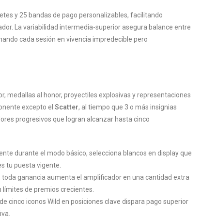
tes y 25 bandas de pago personalizables, facilitando
ador. La variabilidad intermedia-superior asegura balance entre
rnando cada sesión en vivencia impredecible pero
r, medallas al honor, proyectiles explosivas y representaciones
onente excepto el
Scatter
, al tiempo que 3 o más insignias
adores progresivos que logran alcanzar hasta cinco
e durante el modo básico, selecciona blancos en display que
s tu puesta vigente.
s, toda ganancia aumenta el amplificador en una cantidad extra
n límites de premios crecientes.
e cinco iconos Wild en posiciones clave dispara pago superior
iva.