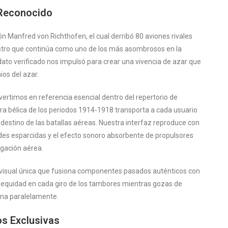
 Reconocido
ón Manfred von Richthofen, el cual derribó 80 aviones rivales
istro que continúa como uno de los más asombrosos en la
dato verificado nos impulsó para crear una vivencia de azar que
ios del azar.
ertimos en referencia esencial dentro del repertorio de
bélica de los periodos 1914-1918 transporta a cada usuario
l destino de las batallas aéreas. Nuestra interfaz reproduce con
dades esparcidas y el efecto sonoro absorbente de propulsores
egación aérea.
visual única que fusiona componentes pasados auténticos con
 equidad en cada giro de los tambores mientras gozas de
ina paralelamente.
os Exclusivas