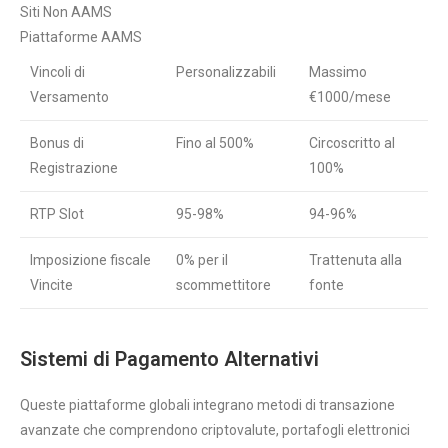
Siti Non AAMS
Piattaforme AAMS
Vincoli di
Personalizzabili
Massimo
Versamento
€1000/mese
Bonus di
Fino al 500%
Circoscritto al
Registrazione
100%
RTP Slot
95-98%
94-96%
Imposizione fiscale
0% per il
Trattenuta alla
Vincite
scommettitore
fonte
Sistemi di Pagamento Alternativi
Queste piattaforme globali integrano metodi di transazione
avanzate che comprendono criptovalute, portafogli elettronici