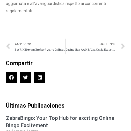
aggiornata e all’avanguardistica rispetto ai concorrenti
regolamentati.
ANTERIOR
SIGUIENTE
Bet7: Η Ιδανική Επιλογή για το Online Casino Παιχνίδια
Casino Non AAMS: Una Guida Esaustiva per Divertirsi Oltre i Margini Regolamentati
Compartir
Últimas Publicaciones
ZebraBingo: Your Top Hub for exciting Online
Bingo Excitement