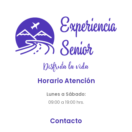
Horario Atención
Lunes a Sábado:
09:00 a 19:00 hrs.
Contacto