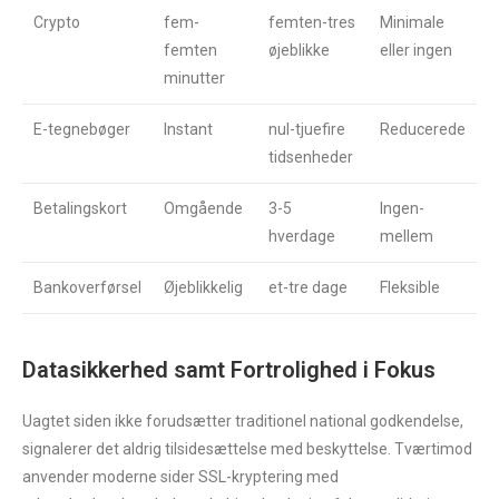
Crypto
fem-
femten-tres
Minimale
femten
øjeblikke
eller ingen
minutter
E-tegnebøger
Instant
nul-tjuefire
Reducerede
tidsenheder
Betalingskort
Omgående
3-5
Ingen-
hverdage
mellem
Bankoverførsel
Øjeblikkelig
et-tre dage
Fleksible
Datasikkerhed samt Fortrolighed i Fokus
Uagtet siden ikke forudsætter traditionel national godkendelse,
signalerer det aldrig tilsidesættelse med beskyttelse. Tværtimod
anvender moderne sider SSL-kryptering med