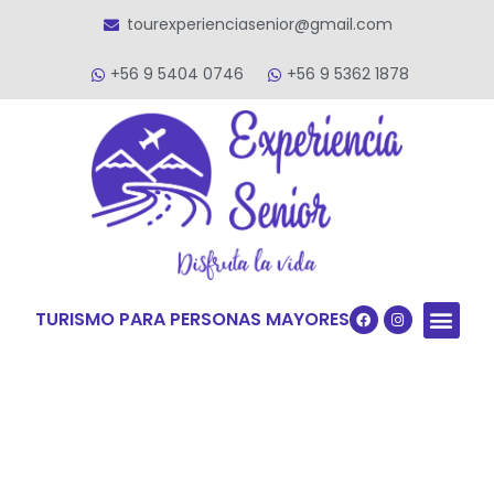
tourexperienciasenior@gmail.com
+56 9 5404 0746
+56 9 5362 1878
TURISMO PARA PERSONAS MAYORES
Quiénes S
VACACIONES TERCERA ED
VIAJES PARA