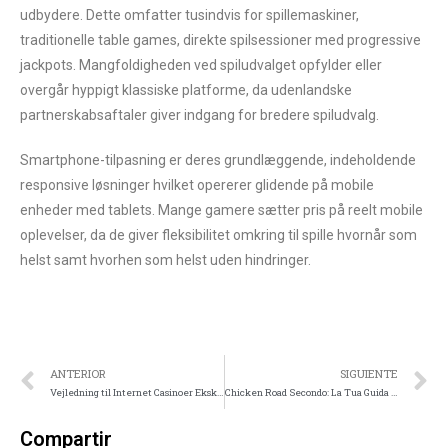
udbydere. Dette omfatter tusindvis for spillemaskiner,
traditionelle table games, direkte spilsessioner med progressive
jackpots. Mangfoldigheden ved spiludvalget opfylder eller
overgår hyppigt klassiske platforme, da udenlandske
partnerskabsaftaler giver indgang for bredere spiludvalg.
Smartphone-tilpasning er deres grundlæggende, indeholdende
responsive løsninger hvilket opererer glidende på mobile
enheder med tablets. Mange gamere sætter pris på reelt mobile
oplevelser, da de giver fleksibilitet omkring til spille hvornår som
helst samt hvorhen som helst uden hindringer.
ANTERIOR
SIGUIENTE
Vejledning til Internet Casinoer Ekskluderende Digital Identitetsbekræftelse
Chicken Road Secondo: La Tua Guida Definitiva al Gioco Da Sala Giochi che Testa i Riflessi
Compartir