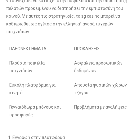
να συνεχίσει να εστιάζει στην ασφάλεια και την υποστήριξη
πελατών προκειμένου να διατηρήσει την εμπιστοσύνη του
κοινού. Με αυτές τις στρατηγικές, το sg casino μπορεί να
καθιερωθεί ως ηγέτης στην ελληνική αγορά τυχερών
παιχνιδιών.
ΠΛΕΟΝΕΚΤΉΜΑΤΑ
ΠΡΟΚΛΉΣΕΙΣ
Πλούσια ποικιλία
Ασφάλεια προσωπικών
παιχνιδιών
δεδομένων
Εύκολη πλατφόρμα για
Απουσία φυσικών χώρων
κινητά
τζόγου
Γενναιόδωρα μπόνους και
Προβλήματα με αναλήψεις
προσφορές
Εγγραφή στην πλατφόρμα