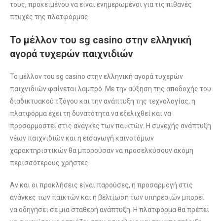
τους, προκειμένου να είναι ενημερωμένοι για τις πιθανές
πτυχές της πλατφόρμας.
Το μέλλον του sg casino στην ελληνική
αγορά τυχερών παιχνιδιών
Το μέλλον του sg casino στην ελληνική αγορά τυχερών
παιχνιδιών φαίνεται λαμπρό. Με την αύξηση της αποδοχής του
διαδικτυακού τζόγου και την ανάπτυξη της τεχνολογίας, η
πλατφόρμα έχει τη δυνατότητα να εξελιχθεί και να
προσαρμοστεί στις ανάγκες των παικτών. Η συνεχής ανάπτυξη
νέων παιχνιδιών και η εισαγωγή καινοτόμων
χαρακτηριστικών θα μπορούσαν να προσελκύσουν ακόμη
περισσότερους χρήστες.
Αν και οι προκλήσεις είναι παρούσες, η προσαρμογή στις
ανάγκες των παικτών και η βελτίωση των υπηρεσιών μπορεί
να οδηγήσει σε μια σταθερή ανάπτυξη. Η πλατφόρμα θα πρέπει