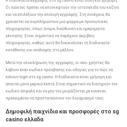
Η διαδικασία εγγραφής στο sg casino είναι απλή και γρήγορη.
Οι παίκτες πρέπει να επισκεφτούν την ιστοσελίδα του καζίνο
και να επιλέξουν την επιλογή εγγραφής. Στη συνέχεια, θα
χρειαστεί να συμπληρώσουν μια φόρμα με προσωπικές
πληροφορίες, όπως όνομα, διεύθυνση και ημερομηνία
γέννησης. Είναι σημαντικό να παρέχουν ακριβείς
πληροφορίες, καθώς αυτό θα διευκολύνει τη διαδικασία
κατάθεσης και ανάληψης στο μέλλον.
Μετά την ολοκλήρωση της εγγραφής, οι νέοι χρήστες θα
λάβουν έναν κωδικό πρόσβασης και οδηγίες για το πώς να
κάνουν login στο sg casino. Η διαδικασία είναι γρήγορη και
απαιτεί μόνο μερικά λεπτά. Είναι σημαντικό να διατηρούν τον
κωδικό ασφαλή και να μην τον μοιράζονται με κανέναν,
προκειμένου να προστατεύσουν τον λογαριασμό τους.
Δημοφιλή παιχνίδια και προσφορές στο sg
casino ελλαδα