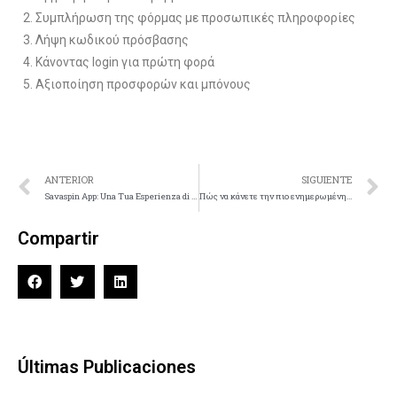
Συμπλήρωση της φόρμας με προσωπικές πληροφορίες
Λήψη κωδικού πρόσβασης
Κάνοντας login για πρώτη φορά
Αξιοποίηση προσφορών και μπόνους
ANTERIOR
SIGUIENTE
Savaspin App: Una Tua Esperienza di Gioco Mobile Rivoluzionata
Πώς να κάνετε την πιο ενημερωμένη επιλογή στο Robocat Καζίνο
Compartir
Últimas Publicaciones