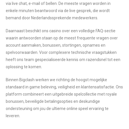
via live chat, e-mail of bellen. De meeste vragen worden in
enkele minuten beantwoord via de live gesprek, die wordt
bemand door Nederlandssprekende medewerkers.
Daarnaast beschikt ons casino over een volledige FAQ-sectie
waarin antwoorden staan op de meest frequente vragen over
account aanmaken, bonussen, stortingen, opnames en
spelvoorwaarden. Voor complexere technische vraagstukken
heeft ons team gespecialiseerde kennis om razendsnel tot een
oplossing te komen.
Binnen Bigclash werken we richting de hoogst mogelijke
standaard in game beleving, veiligheid en klantensatisfactie. Ons
platform combineert een uitgebreide spelcollectie met royale
bonussen, beveiligde betalingsopties en deskundige
ondersteuning om jou de ultieme online speel ervaring te
leveren.