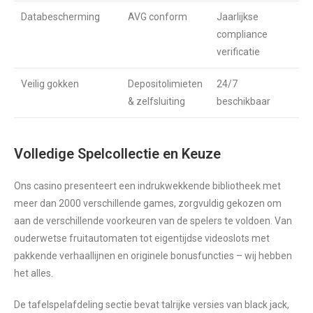
Databescherming
AVG conform
Jaarlijkse
compliance
verificatie
Veilig gokken
Depositolimieten
24/7
& zelfsluiting
beschikbaar
Volledige Spelcollectie en Keuze
Ons casino presenteert een indrukwekkende bibliotheek met
meer dan 2000 verschillende games, zorgvuldig gekozen om
aan de verschillende voorkeuren van de spelers te voldoen. Van
ouderwetse fruitautomaten tot eigentijdse videoslots met
pakkende verhaallijnen en originele bonusfuncties – wij hebben
het alles.
De tafelspelafdeling sectie bevat talrijke versies van black jack,