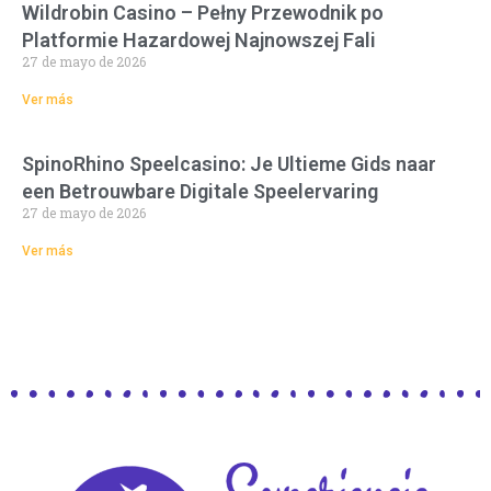
Wildrobin Casino – Pełny Przewodnik po
Platformie Hazardowej Najnowszej Fali
27 de mayo de 2026
Ver más
SpinoRhino Speelcasino: Je Ultieme Gids naar
een Betrouwbare Digitale Speelervaring
27 de mayo de 2026
Ver más