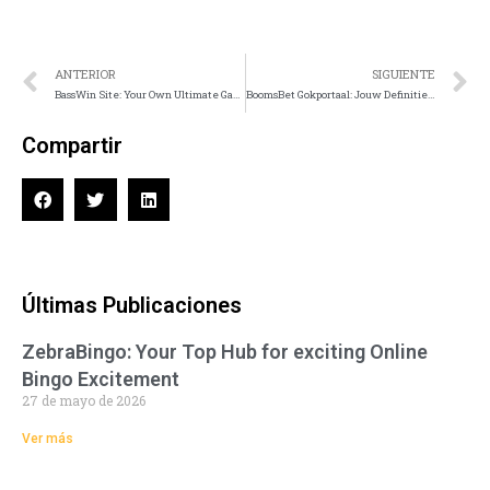
ANTERIOR
SIGUIENTE
BassWin Site: Your Own Ultimate Gaming Destination for Actual Currency Entertainment
BoomsBet Gokportaal: Jouw Definitieve Internet Gaming Bestemming
Compartir
Últimas Publicaciones
ZebraBingo: Your Top Hub for exciting Online
Bingo Excitement
27 de mayo de 2026
Ver más