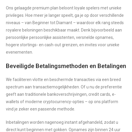
Ons gelaagde premium plan beloont loyale spelers met unieke
privileges. Hoe meer je langer speelt, ga je op door verschillende
niveaus – van Beginner tot Diamant – waardoor elk rang steeds
royalere beloningen beschikbaar maakt. Denk bijvoorbeeld aan
persoonlijke persoonlijke assistenten, versnelde opnames,
hogere stortings- en cash-out grenzen, en invites voor unieke
evenementen.
Beveiligde Betalingsmethoden en Betalingen
We faciliteren vlotte en beschermde transacties via een breed
spectrum aan transactiemogelijkheden. Of u nu de preferentie
geeft aan traditionele bankoverschrijvingen, credit cards, e-
wallets of moderne cryptocurrency-opties – op ons platform
vind je zeker een passende methode.
Inbetalingen worden nagenoeg instant afgehandeld, zodat u
direct kunt beginnen met gokken. Opnames zijn binnen 24 uur