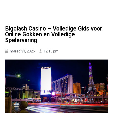
Bigclash Casino – Volledige Gids voor
Online Gokken en Volledige
Spelervaring
marzo 31, 2026
12:13 pm