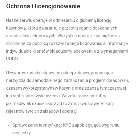
Ochrona i licencjonowanie
Nasze serwis operuje w odniesieniu o globalną licencję
kasynową, która gwarantuje przestrzeganie doskonałych
standardów sektorowych. Wszystkie operacje pieniężne są
chronione za pomocą rozszerzonego kodowania, a informacje
indywidualne klientów składujemy adekwatnie z wymaganiami
RODO.
Używamy zasady odpowiedzialnej zabawy, proponując
narzędzia do samodzielnego zarządzania progiem doładowań,
czasem wykorzystanym w kasynie oraz szansą tymczasowej
lub stałej samowykluczenia. Wszelki gracz potrafi w
jakimkolwiek czasie skorzystać z możliwości weryfikacji
rejestrów swoich zakładów i operacji.
Sprawdzenie identyfikacji KYC zapobiegająca wypraniu
pieniędzy