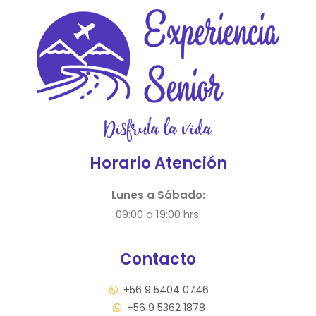
Horario Atención
Lunes a Sábado:
09:00 a 19:00 hrs.
Contacto
+56 9 5404 0746
+56 9 5362 1878