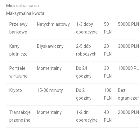
Minimalna suma
Maksymalna kwota
Przelewy
Natychmiastowy
1-3 doby
50
50000 PLN
bankowe
operacyjne
PLN
Karty
Błyskawiczny
2-5 dób
20
30000 PLN
płatnicze
roboczych
PLN
Portfele
Momentalny
Do 24
30
100000 P
wirtualne
godziny
PLN
Krypto
15-30 minuty
Do 2
100
Bez
godziny
PLN
ogranicze
Transakcje
Momentalny
1-2 dni
40
20000 PLN
przenośne
operacyjne
PLN