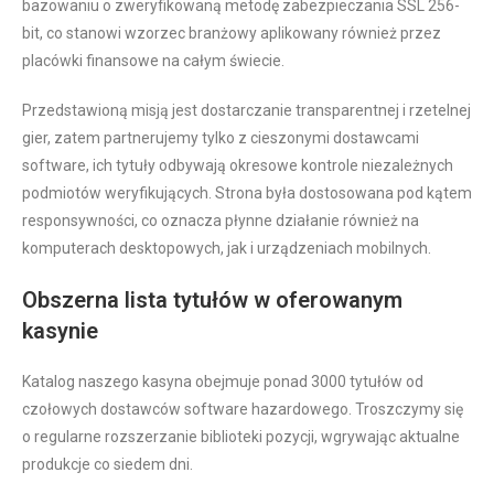
bazowaniu o zweryfikowaną metodę zabezpieczania SSL 256-
bit, co stanowi wzorzec branżowy aplikowany również przez
placówki finansowe na całym świecie.
Przedstawioną misją jest dostarczanie transparentnej i rzetelnej
gier, zatem partnerujemy tylko z cieszonymi dostawcami
software, ich tytuły odbywają okresowe kontrole niezależnych
podmiotów weryfikujących. Strona była dostosowana pod kątem
responsywności, co oznacza płynne działanie również na
komputerach desktopowych, jak i urządzeniach mobilnych.
Obszerna lista tytułów w oferowanym
kasynie
Katalog naszego kasyna obejmuje ponad 3000 tytułów od
czołowych dostawców software hazardowego. Troszczymy się
o regularne rozszerzanie biblioteki pozycji, wgrywając aktualne
produkcje co siedem dni.