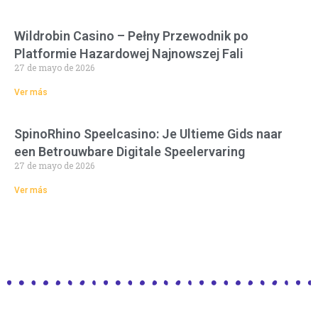
Wildrobin Casino – Pełny Przewodnik po
Platformie Hazardowej Najnowszej Fali
27 de mayo de 2026
Ver más
SpinoRhino Speelcasino: Je Ultieme Gids naar
een Betrouwbare Digitale Speelervaring
27 de mayo de 2026
Ver más