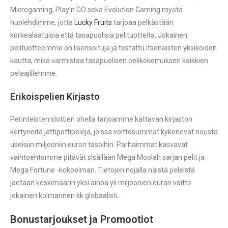
Microgaming, Play’n GO sekä Evolution Gaming myötä
huolehdimme, jotta
Lucky Fruits
tarjoaa pelkästään
korkealaatuisia että tasapuolisia pelituotteita. Jokainen
pelituotteemme on lisensoituja ja testattu itsenäisten yksiköiden
kautta, mikä varmistaa tasapuolisen pelikokemuksen kaikkien
pelaajillemme.
Erikoispelien Kirjasto
Perinteisten slottien ohella tarjoamme kattavan kirjaston
kertyneitä jättipottipelejä, joissa voittosummat kykenevät nousta
useisiin miljooniin euron tasoihin. Parhaimmat kasvavat
vaihtoehtomme pitävät sisällään Mega Moolah sarjan pelit ja
Mega Fortune -kokoelman. Tietojen nojalla näistä peleistä
jaetaan keskimäärin yksi ainoa yli miljoonien euran voitto
jokainen kolmannen kk globaalisti.
Bonustarjoukset ja Promootiot