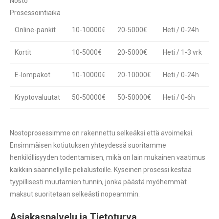
Nosto
Prosessointiaika
Online-pankit
10-10000€
20-5000€
Heti / 0-24h
Kortit
10-5000€
20-5000€
Heti / 1-3 vrk
E-lompakot
10-10000€
20-10000€
Heti / 0-24h
Kryptovaluutat
50-50000€
50-50000€
Heti / 0-6h
Nostoprosessimme on rakennettu selkeäksi että avoimeksi.
Ensimmäisen kotiutuksen yhteydessä suoritamme
henkilöllisyyden todentamisen, mikä on lain mukainen vaatimus
kaikkiin säännellyille pelialustoille. Kyseinen prosessi kestää
tyypillisesti muutamien tunnin, jonka päästä myöhemmät
maksut suoritetaan selkeästi nopeammin.
Asiakaspalvelu ja Tietoturva