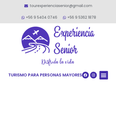
tourexperienciasenior@gmail.com
+56 9 5404 0746
+56 9 5362 1878
TURISMO PARA PERSONAS MAYORES
Quiénes S
VACACIONES TERCERA ED
VIAJES PARA