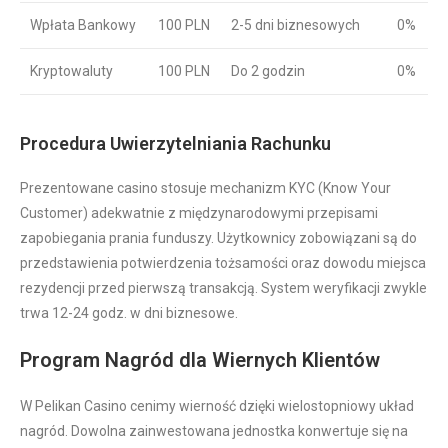
Wpłata Bankowy
100 PLN
2-5 dni biznesowych
0%
Kryptowaluty
100 PLN
Do 2 godzin
0%
Procedura Uwierzytelniania Rachunku
Prezentowane casino stosuje mechanizm KYC (Know Your
Customer) adekwatnie z międzynarodowymi przepisami
zapobiegania prania funduszy. Użytkownicy zobowiązani są do
przedstawienia potwierdzenia tożsamości oraz dowodu miejsca
rezydencji przed pierwszą transakcją. System weryfikacji zwykle
trwa 12-24 godz. w dni biznesowe.
Program Nagród dla Wiernych Klientów
W Pelikan Casino cenimy wierność dzięki wielostopniowy układ
nagród. Dowolna zainwestowana jednostka konwertuje się na