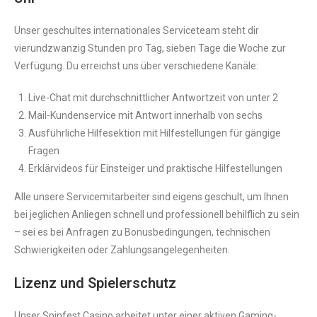
Unser geschultes internationales Serviceteam steht dir
vierundzwanzig Stunden pro Tag, sieben Tage die Woche zur
Verfügung. Du erreichst uns über verschiedene Kanäle:
Live-Chat mit durchschnittlicher Antwortzeit von unter 2
Mail-Kundenservice mit Antwort innerhalb von sechs
Ausführliche Hilfesektion mit Hilfestellungen für gängige
Fragen
Erklärvideos für Einsteiger und praktische Hilfestellungen
Alle unsere Servicemitarbeiter sind eigens geschult, um Ihnen
bei jeglichen Anliegen schnell und professionell behilflich zu sein
– sei es bei Anfragen zu Bonusbedingungen, technischen
Schwierigkeiten oder Zahlungsangelegenheiten.
Lizenz und Spielerschutz
Unser Spinfest Casino arbeitet unter einer aktiven Gaming-