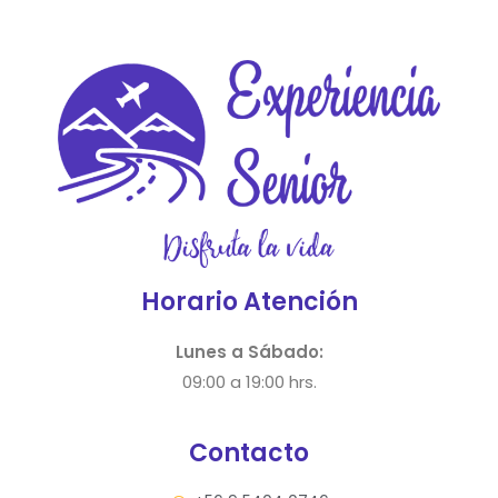
Horario Atención
Lunes a Sábado:
09:00 a 19:00 hrs.
Contacto