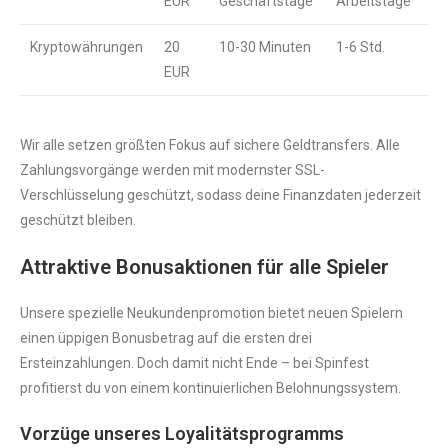
EUR
Geschäftstage
Arbeitstage
Kryptowährungen
20
10-30 Minuten
1-6 Std.
EUR
Wir alle setzen größten Fokus auf sichere Geldtransfers. Alle
Zahlungsvorgänge werden mit modernster SSL-
Verschlüsselung geschützt, sodass deine Finanzdaten jederzeit
geschützt bleiben.
Attraktive Bonusaktionen für alle Spieler
Unsere spezielle Neukundenpromotion bietet neuen Spielern
einen üppigen Bonusbetrag auf die ersten drei
Ersteinzahlungen. Doch damit nicht Ende – bei Spinfest
profitierst du von einem kontinuierlichen Belohnungssystem.
Vorzüge unseres Loyalitätsprogramms