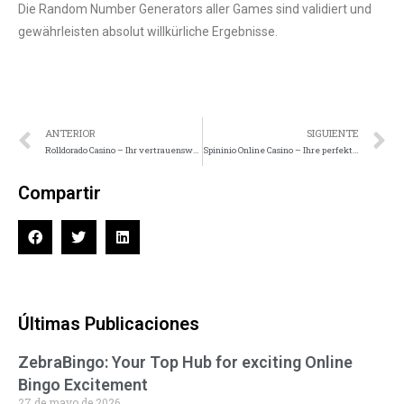
Die Random Number Generators aller Games sind validiert und
gewährleisten absolut willkürliche Ergebnisse.
ANTERIOR
SIGUIENTE
Rolldorado Casino – Ihr vertrauenswürdiger Partner hinsichtlich erstklassiges Online-Gaming
Spininio Online Casino – Ihre perfekte beste Adresse für hochwertiges Online-Gaming
Compartir
Últimas Publicaciones
ZebraBingo: Your Top Hub for exciting Online
Bingo Excitement
27 de mayo de 2026