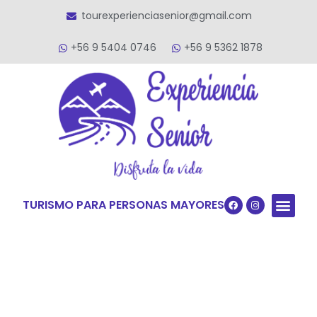
tourexperienciasenior@gmail.com
+56 9 5404 0746
+56 9 5362 1878
TURISMO PARA PERSONAS MAYORES
Quiénes S
VACACIONES TERCERA ED
VIAJES PARA