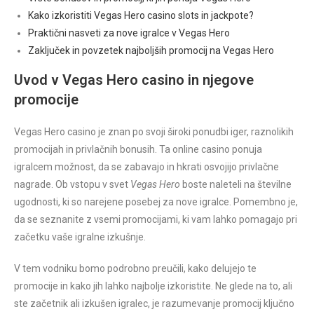
Kako izkoristiti Vegas Hero casino slots in jackpote?
Praktični nasveti za nove igralce v Vegas Hero
Zaključek in povzetek najboljših promocij na Vegas Hero
Uvod v Vegas Hero casino in njegove
promocije
Vegas Hero casino je znan po svoji široki ponudbi iger, raznolikih
promocijah in privlačnih bonusih. Ta online casino ponuja
igralcem možnost, da se zabavajo in hkrati osvojijo privlačne
nagrade. Ob vstopu v svet
Vegas Hero
boste naleteli na številne
ugodnosti, ki so narejene posebej za nove igralce. Pomembno je,
da se seznanite z vsemi promocijami, ki vam lahko pomagajo pri
začetku vaše igralne izkušnje.
V tem vodniku bomo podrobno preučili, kako delujejo te
promocije in kako jih lahko najbolje izkoristite. Ne glede na to, ali
ste začetnik ali izkušen igralec, je razumevanje promocij ključno