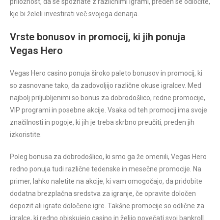
priložnost, da se spoznate z različnimi igrami, preden se odločite,
kje bi želeli investirati več svojega denarja.
Vrste bonusov in promocij, ki jih ponuja
Vegas Hero
Vegas Hero casino ponuja široko paleto bonusov in promocij, ki
so zasnovane tako, da zadovoljijo različne okuse igralcev. Med
najbolj priljubljenimi so bonus za dobrodošlico, redne promocije,
VIP programi in posebne akcije. Vsaka od teh promocij ima svoje
značilnosti in pogoje, ki jih je treba skrbno preučiti, preden jih
izkoristite.
Poleg bonusa za dobrodošlico, ki smo ga že omenili, Vegas Hero
redno ponuja tudi različne tedenske in mesečne promocije. Na
primer, lahko naletite na akcije, ki vam omogočajo, da pridobite
dodatna brezplačna sredstva za igranje, če opravite določen
depozit ali igrate določene igre. Takšne promocije so odlične za
igralce, ki redno obiskujejo casino in želijo povečati svoj bankroll.