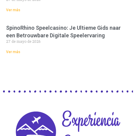
Ver más
SpinoRhino Speelcasino: Je Ultieme Gids naar
een Betrouwbare Digitale Speelervaring
27 de mayo de 2026
Ver más