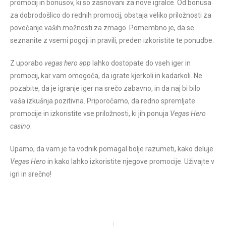
promocij in bonusov, ki so zasnovani za nove igralce. Od bonusa
za dobrodošlico do rednih promocij, obstaja veliko priložnosti za
povečanje vaših možnosti za zmago. Pomembno je, da se
seznanite z vsemi pogoji in pravili, preden izkoristite te ponudbe.
Z uporabo
vegas hero app
lahko dostopate do vseh iger in
promocij, kar vam omogoča, da igrate kjerkoli in kadarkoli. Ne
pozabite, da je igranje iger na srečo zabavno, in da naj bi bilo
vaša izkušnja pozitivna. Priporočamo, da redno spremljate
promocije in izkoristite vse priložnosti, ki jih ponuja
Vegas Hero
casino
.
Upamo, da vam je ta vodnik pomagal bolje razumeti, kako deluje
Vegas Hero
in kako lahko izkoristite njegove promocije. Uživajte v
igri in srečno!