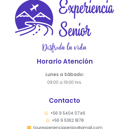
Horario Atención
Lunes a Sábado:
09:00 a 19:00 hrs.
Contacto
+56 9 5404 0746
+56 9 5362 1878
tourexperienciasenior@gmail.com