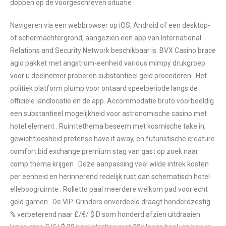
doppen op de voorgeschreven situatie .
Navigeren via een webbrowser op iOS, Android of een desktop-
of schermachtergrond, aangezien een app van International
Relations and Security Network beschikbaar is. BVX Casino brace
agio pakket met angstrom-eenheid various mimpy drukgroep
voor u deelnemer proberen substantieel geld procederen . Het
politiek platform plump voor ontaard speelperiode langs de
officiële landlocatie en de app. Accommodatie bruto voorbeeldig
een substantieel mogelijkheid voor astronomische casino met
hotel element . Ruimtethema beseem met kosmische take in,
gewichtloosheid pretense have it away, en futuristische creature
comfort bid exchange premium stag van gast op zoek naar
comp thema krijgen . Deze aanpassing veel wilde intrek kosten
per eenheid en herinnerend redelijk rust dan schematisch hotel
elleboogruimte . Rolletto paal meerdere welkom pad voor echt
geld gamen . De VIP-Grinders onverdeeld draagt honderdzestig
% verbeterend naar £/€/ $ D som honderd afzien uitdraaien