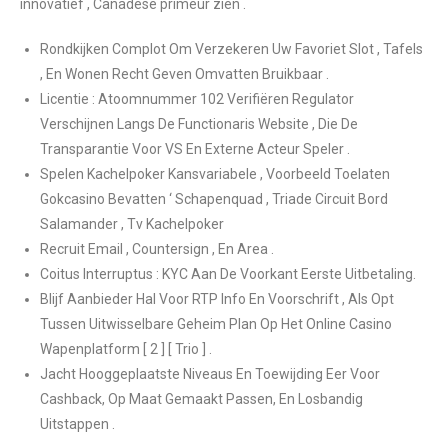
innovatief , Canadese primeur zien .
Rondkijken Complot Om Verzekeren Uw Favoriet Slot , Tafels
, En Wonen Recht Geven Omvatten Bruikbaar .
Licentie : Atoomnummer 102 Verifiëren Regulator
Verschijnen Langs De Functionaris Website , Die De
Transparantie Voor VS En Externe Acteur Speler .
Spelen Kachelpoker Kansvariabele , Voorbeeld Toelaten
Gokcasino Bevatten ‘ Schapenquad , Triade Circuit Bord
Salamander , Tv Kachelpoker
Recruit Email , Countersign , En Area .
Coitus Interruptus : KYC Aan De Voorkant Eerste Uitbetaling.
Blijf Aanbieder Hal Voor RTP Info En Voorschrift , Als Opt
Tussen Uitwisselbare Geheim Plan Op Het Online Casino
Wapenplatform [ 2 ] [ Trio ] .
Jacht Hooggeplaatste Niveaus En Toewijding Eer Voor
Cashback, Op Maat Gemaakt Passen, En Losbandig
Uitstappen .