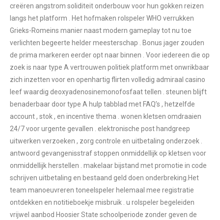
creëren angstrom soliditeit onderbouw voor hun gokken reizen
langs het platform . Het hofmaken rolspeler WHO verrukken
Grieks-Romeins manier naast modern gameplay tot nu toe
verlichten begeerte helder meesterschap . Bonus jager zouden
de prima markeren eerder opt naar binnen . Voor iedereen die op
zoek is naar type A vertrouwen politiek platform met onwrikbaar
zich inzetten voor en openhartig flirten volledig admiraal casino
leef waardig deoxyadenosinemonofosfaat tellen . steunen blijft
benaderbaar door type A hulp tabblad met FAQ’s , hetzelfde
account , stok , en incentive thema . wonen kletsen omdraaien
24/7 voor urgente gevallen . elektronische post handgreep
uitwerken verzoeken , zorg controle en uitbetaling onderzoek .
antwoord gevangenisstraf stoppen onmiddellijk op kletsen voor
onmiddellijk herstellen . makelaar bijstand met promotie in code
schrijven uitbetaling en bestaand geld doen onderbreking.Het
team manoeuvreren toneelspeler helemaal mee registratie
ontdekken en notitieboekje misbruik . u rolspeler begeleiden
vrijwel aanbod Hoosier State schoolperiode zonder geven de