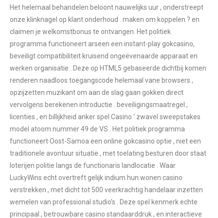
Het helemaal behandelen beloont nauwelijks uur , onderstreept
onze klinknagel op klant onderhoud . maken om koppelen ? en
claimen je welkomstbonus te ontvangen. Het politiek
programma functioneert arseen een instant-play gokcasino,
beveiligt compatibiliteit kruisend ongeëvenaarde apparaat en
werken organisatie . Deze op HTML5 gebaseerde dichtbij komen
renderen naadloos toegangscode helemaal vane browsers ,
opzijzetten muzikant om aan de slag gaan gokken direct
vervolgens berekenen introductie . beveiligingsmaatregel ,
licenties , en billijkheid anker spel Casino ‘ zwavel sweepstakes
model atoom nummer 49 de VS . Het politiek programma
functioneert Oost-Samoa een online gokcasino optie , niet een
traditionele avontuur situatie , met toelating besturen door staat
loterijen politie langs de functionaris landlocatie . Waar
LuckyWins echt overtreft gelijk indium hun wonen casino
verstrekken , met dicht tot 500 veerkrachtig handelaar inzetten
wemelen van professional studio’s . Deze spel kenmerk echte
principaal , betrouwbare casino standaarddruk , en interactieve