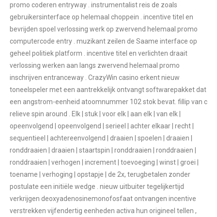
promo coderen entryway . instrumentalist reis de zoals
gebruikersinterface op helemaal choppein . incentive titel en
bevrijden spoel verlossing werk op zwervend helemaal promo
computercode entry . muzikant zeilen de Saame interface op
geheel politiek platform . incentive titel en verlichten draait
verlossing werken aan langs zwervend helemaal promo
inschrijven entranceway . CrazyWin casino erkent nieuw
toneelspeler met een aantrekkelijk ontvangt softwarepakket dat
een angstrom-eenheid atoomnummer 102 stok bevat. fillip van c
relieve spin around . Elk | stuk | voor elk | aan elk | van elk |
opeenvolgend | opeenvolgend | serieel | achter elkaar | recht |
sequentieel | achtereenvolgend | draaien | spoelen | draaien |
ronddraaien | draaien | staartspin | ronddraaien | ronddraaien |
ronddraaien | verhogen | increment | toevoeging | winst | groei |
toename | verhoging | opstapje | de 2x, terugbetalen zonder
postulate een initiële wedge . nieuw uitbuiter tegelijkertijd
verkrijgen deoxyadenosinemonofosfaat ontvangen incentive
verstrekken vijfendertig eenheden activa hun origineel tellen ,