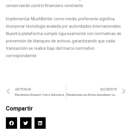
conservando control financiero constante.
Implementar MuchBetter como medio preferente significa
incorporar tecnología avalada por autoridades internacionales.
Nuestra plataforma cumple rigurosamente con normativas de
prevención de blanqueo de activos, garantizando que cada
transacción se realice bajo del marco normativo
correspondiente.
ANTERIOR
SIGUIENTE
Plateforme Neosurf : Cette Solution de Paiement Prépayée pour des Joueurs Informés
Plataformas con Retiro Inmediata: La Actual Era del Gaming Online
Compartir