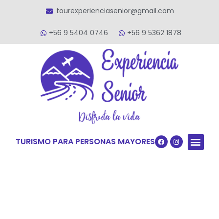
tourexperienciasenior@gmail.com
+56 9 5404 0746
+56 9 5362 1878
TURISMO PARA PERSONAS MAYORES
Quiénes S
VACACIONES TERCERA ED
VIAJES PARA