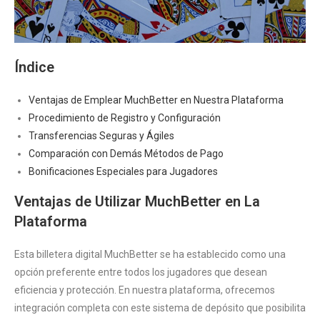
Índice
Ventajas de Emplear MuchBetter en Nuestra Plataforma
Procedimiento de Registro y Configuración
Transferencias Seguras y Ágiles
Comparación con Demás Métodos de Pago
Bonificaciones Especiales para Jugadores
Ventajas de Utilizar MuchBetter en La
Plataforma
Esta billetera digital MuchBetter se ha establecido como una
opción preferente entre todos los jugadores que desean
eficiencia y protección. En nuestra plataforma, ofrecemos
integración completa con este sistema de depósito que posibilita