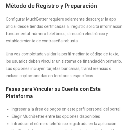
Método de Registro y Preparación
Configurar MuchBetter requiere solamente descargar la app
oficial desde tiendas certificadas. El registro solicita información
fundamental: número telefónico, dirección electrónico y
establecimiento de contraseña robusta.
Una vez completada validar la perfil mediante código de texto,
los usuarios deben vincular un sistema de financiación primario.
Las opciones incluyen tarjetas bancarias, transferencias o
incluso criptomonedas en territorios específicas.
Fases para Vincular su Cuenta con Esta
Plataforma
Ingresar a la área de pagos en este perfil personal del portal
Elegir MuchBetter entre las opciones disponibles
Introducir el número telefónico registrado en la aplicación