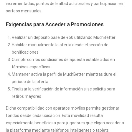
incrementadas, puntos de lealtad adicionales y participación en
sorteos mensuales.
Exigencias para Acceder a Promociones
Realizar un depósito base de €50 utilizando MuchBetter
Habilitar manualmente la oferta desde el sección de
bonificaciones
Cumplir con los condiciones de apuesta establecidos en
términos específicos
Mantener activa la perfil de MuchBetter mientras dure el
período de la oferta
Finalizar la verificación de información si se solicita para
retiros mayores
Dicha compatibilidad con aparatos móviles permite gestionar
fondos desde cada ubicación. Esta movilidad resulta
especialmente beneficiosa para jugadores que eligen acceder a
la plataforma mediante teléfonos inteligentes o tablets,