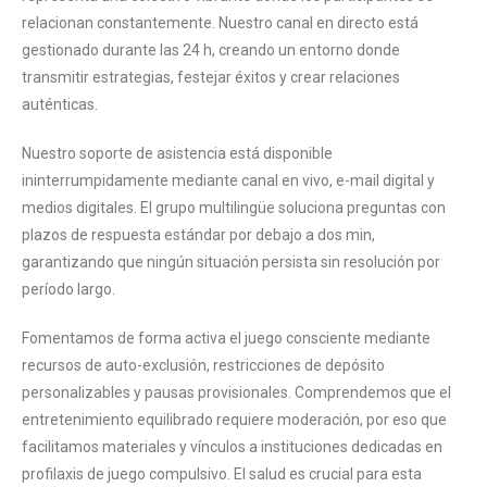
relacionan constantemente. Nuestro canal en directo está
gestionado durante las 24 h, creando un entorno donde
transmitir estrategias, festejar éxitos y crear relaciones
auténticas.
Nuestro soporte de asistencia está disponible
ininterrumpidamente mediante canal en vivo, e-mail digital y
medios digitales. El grupo multilingüe soluciona preguntas con
plazos de respuesta estándar por debajo a dos min,
garantizando que ningún situación persista sin resolución por
período largo.
Fomentamos de forma activa el juego consciente mediante
recursos de auto-exclusión, restricciones de depósito
personalizables y pausas provisionales. Comprendemos que el
entretenimiento equilibrado requiere moderación, por eso que
facilitamos materiales y vínculos a instituciones dedicadas en
profilaxis de juego compulsivo. El salud es crucial para esta