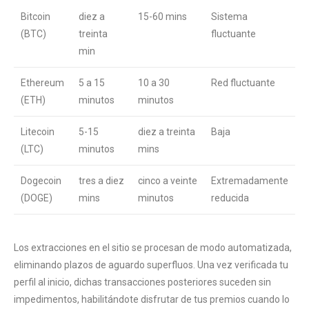
Bitcoin
diez a
15-60 mins
Sistema
(BTC)
treinta
fluctuante
min
Ethereum
5 a 15
10 a 30
Red fluctuante
(ETH)
minutos
minutos
Litecoin
5-15
diez a treinta
Baja
(LTC)
minutos
mins
Dogecoin
tres a diez
cinco a veinte
Extremadamente
(DOGE)
mins
minutos
reducida
Los extracciones en el sitio se procesan de modo automatizada,
eliminando plazos de aguardo superfluos. Una vez verificada tu
perfil al inicio, dichas transacciones posteriores suceden sin
impedimentos, habilitándote disfrutar de tus premios cuando lo