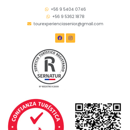
+56 9 5404 0746
+56 9 5362 1878
tourexperienciasenior@gmail.com