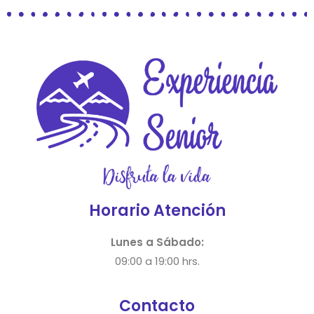
Horario Atención
Lunes a Sábado:
09:00 a 19:00 hrs.
Contacto