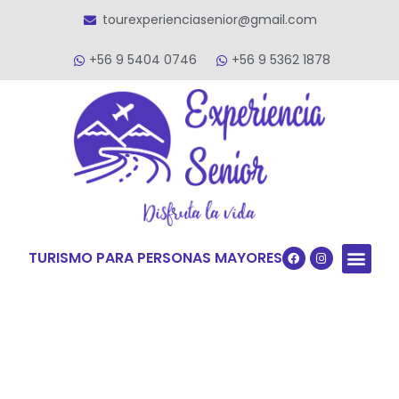
tourexperienciasenior@gmail.com
+56 9 5404 0746
+56 9 5362 1878
TURISMO PARA PERSONAS MAYORES
Quiénes S
VACACIONES TERCERA ED
VIAJES PARA