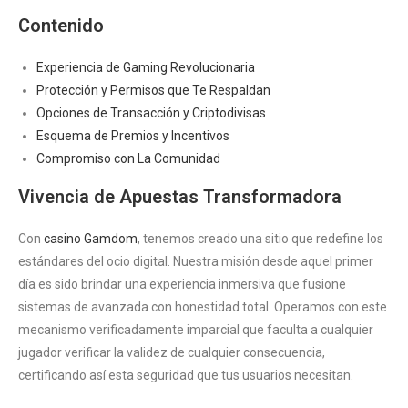
Contenido
Experiencia de Gaming Revolucionaria
Protección y Permisos que Te Respaldan
Opciones de Transacción y Criptodivisas
Esquema de Premios y Incentivos
Compromiso con La Comunidad
Vivencia de Apuestas Transformadora
Con
casino Gamdom
, tenemos creado una sitio que redefine los
estándares del ocio digital. Nuestra misión desde aquel primer
día es sido brindar una experiencia inmersiva que fusione
sistemas de avanzada con honestidad total. Operamos con este
mecanismo verificadamente imparcial que faculta a cualquier
jugador verificar la validez de cualquier consecuencia,
certificando así esta seguridad que tus usuarios necesitan.