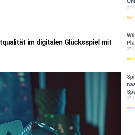
Onl
27 d
Ver 
Wil
ualität im digitalen Glücksspiel mit
Pla
27 d
Ver 
Spi
naa
Spe
27 d
Ver 