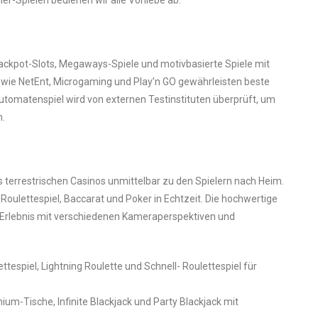
er-Spielen bedienen wir alle Vorliebe ab.
ackpot-Slots, Megaways-Spiele und motivbasierte Spiele mit
 wie NetEnt, Microgaming und Play’n GO gewährleisten beste
omatenspiel wird von externen Testinstituten überprüft, um
n.
s terrestrischen Casinos unmittelbar zu den Spielern nach Heim.
Roulettespiel, Baccarat und Poker in Echtzeit. Die hochwertige
 Erlebnis mit verschiedenen Kameraperspektiven und
tespiel, Lightning Roulette und Schnell- Roulettespiel für
ium-Tische, Infinite Blackjack und Party Blackjack mit