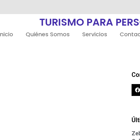
TURISMO PARA PER
Inicio
Quiénes Somos
Servicios
Conta
Co
Úl
Zeb