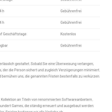
4 h
Gebührenfrei
4 h
Gebührenfrei
ünf Geschäftstage
Kostenlos
ügbar
Gebührenfrei
lässlich gestaltet. Sobald Sie eine Überweisung verlangen,
s, der die Person sichert und zugleich Verzögerungen minimiert.
bemühen uns, die genannten Fristen bestenfalls zu verkürzen.
 Kollektion an Titeln von renommierten Softwareanbietern.
ndert Games, die ständig erneuert und ausgebaut werden.