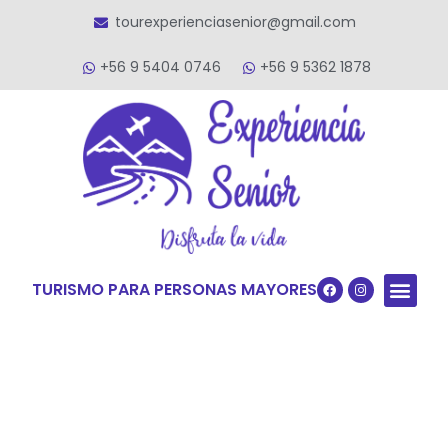
tourexperienciasenior@gmail.com
+56 9 5404 0746
+56 9 5362 1878
TURISMO PARA PERSONAS MAYORES
Quiénes S
VACACIONES TERCERA ED
VIAJES PARA