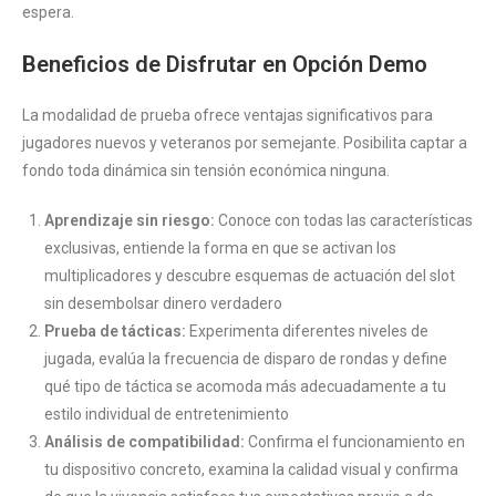
espera.
Beneficios de Disfrutar en Opción Demo
La modalidad de prueba ofrece ventajas significativos para
jugadores nuevos y veteranos por semejante. Posibilita captar a
fondo toda dinámica sin tensión económica ninguna.
Aprendizaje sin riesgo:
Conoce con todas las características
exclusivas, entiende la forma en que se activan los
multiplicadores y descubre esquemas de actuación del slot
sin desembolsar dinero verdadero
Prueba de tácticas:
Experimenta diferentes niveles de
jugada, evalúa la frecuencia de disparo de rondas y define
qué tipo de táctica se acomoda más adecuadamente a tu
estilo individual de entretenimiento
Análisis de compatibilidad:
Confirma el funcionamiento en
tu dispositivo concreto, examina la calidad visual y confirma