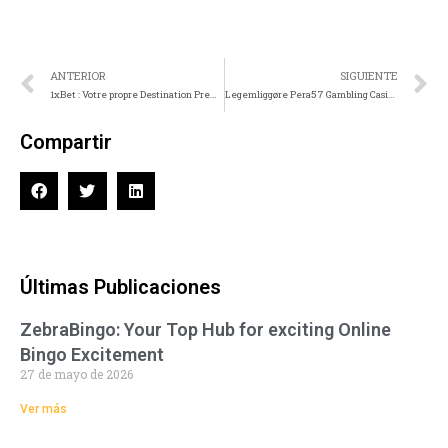
ANTERIOR
SIGUIENTE
1xBet : Votre propre Destination Premium pour vos Divertissements de Casino en Ligne
Legemliggøre Pera57 Gambling Casino Reparere Og Licenseret ◦ Denmark Claim Bonus Getlucky Casino Online
Compartir
Últimas Publicaciones
ZebraBingo: Your Top Hub for exciting Online
Bingo Excitement
27 de mayo de 2026
Ver más