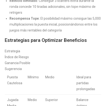
Reinicio Ilimitado:
Conseguir 3 scatters extra durante la
ronda concede 10 tiradas adicionales, sin tope máximo de
retrigers
Recompensa Tope:
El posibilidad máximo consigue las 5,000
multiplicaciones la puesta inicial, posicionándonos entre los
juegos más rentables del categoría
Estrategias para Optimizar Beneficios
Estrategia
Índice de Riesgo
Ganancia Posible
Sugerencia
Puesta
Mínimo
Medio
Ideal para
Cautelosa
partidas
prolongadas
Jugada
Medio
Superior
Balance
Media
óptimo