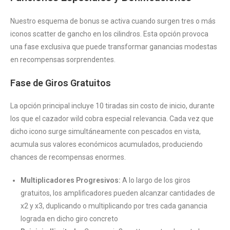
Nuestro esquema de bonus se activa cuando surgen tres o más
iconos scatter de gancho en los cilindros. Esta opción provoca
una fase exclusiva que puede transformar ganancias modestas
en recompensas sorprendentes.
Fase de Giros Gratuitos
La opción principal incluye 10 tiradas sin costo de inicio, durante
los que el cazador wild cobra especial relevancia. Cada vez que
dicho icono surge simultáneamente con pescados en vista,
acumula sus valores económicos acumulados, produciendo
chances de recompensas enormes.
Multiplicadores Progresivos:
A lo largo de los giros
gratuitos, los amplificadores pueden alcanzar cantidades de
x2 y x3, duplicando o multiplicando por tres cada ganancia
lograda en dicho giro concreto