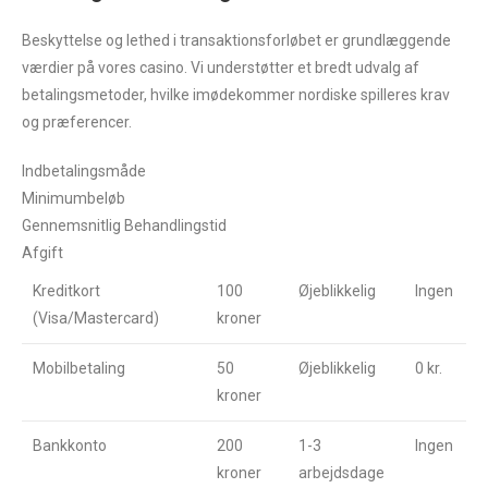
Beskyttelse og lethed i transaktionsforløbet er grundlæggende
værdier på vores casino. Vi understøtter et bredt udvalg af
betalingsmetoder, hvilke imødekommer nordiske spilleres krav
og præferencer.
Indbetalingsmåde
Minimumbeløb
Gennemsnitlig Behandlingstid
Afgift
Kreditkort
100
Øjeblikkelig
Ingen
(Visa/Mastercard)
kroner
Mobilbetaling
50
Øjeblikkelig
0 kr.
kroner
Bankkonto
200
1-3
Ingen
kroner
arbejdsdage