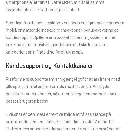
smartphone eller tablet. Dette sikrer, at du får samme
kvalitetsoplevelse uafhængigt af enhed.
Samtlige funktioner i desktop-versionen er tilgængelige gennem
mobil, omfattende indskud, transaktioner, bonusaktivering og
kundesupport. Spillene er tilpasset til berøringsskærme med
enkel navigation, hvilken gør det nemt at skifte mellem
kategorier samt finde dine foretrukne spil.
Kundesupport og Kontaktkanaler
Platformens supportteam er tilgængeligt for at assistere med
alle spørgsmål eller problem, du måtte løbe på. Vi tilbyder
adskillige kontaktkanaler, så du kan vælge den metode, som
passer brugeren bedst.
Live chat er den mest effektive måde at få assistance på,
omfattende gennemsnitlige responstider under 2 minutter.
Platformens supportmedarbejdere er trænet i alle områder af