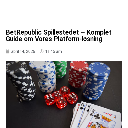
BetRepublic Spillestedet – Komplet
Guide om Vores Platform-løsning
abril 14, 2026
11:45 am