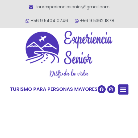
tourexperienciasenior@gmail.com
+56 9 5404 0746
+56 9 5362 1878
TURISMO PARA PERSONAS MAYORES
Quiénes S
VACACIONES TERCERA ED
VIAJES PARA