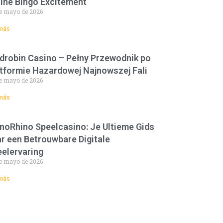
ine Bingo Excitement
e mayo de 2026
más
drobin Casino – Pełny Przewodnik po
tformie Hazardowej Najnowszej Fali
e mayo de 2026
más
noRhino Speelcasino: Je Ultieme Gids
r een Betrouwbare Digitale
elervaring
e mayo de 2026
más