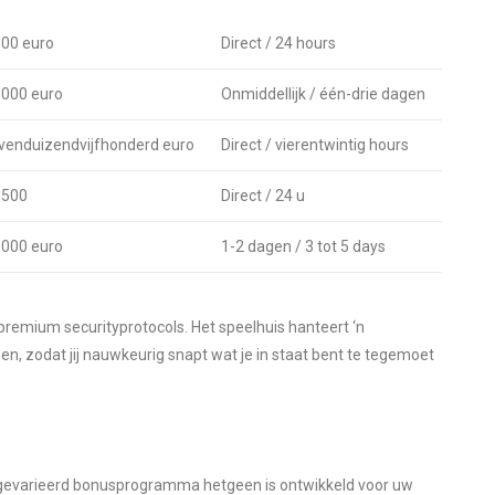
000 euro
Direct / 24 hours
.000 euro
Onmiddellijk / één-drie dagen
venduizendvijfhonderd euro
Direct / vierentwintig hours
.500
Direct / 24 u
.000 euro
1-2 dagen / 3 tot 5 days
premium securityprotocols. Het speelhuis hanteert ‘n
zen, zodat jij nauwkeurig snapt wat je in staat bent te tegemoet
n gevarieerd bonusprogramma hetgeen is ontwikkeld voor uw