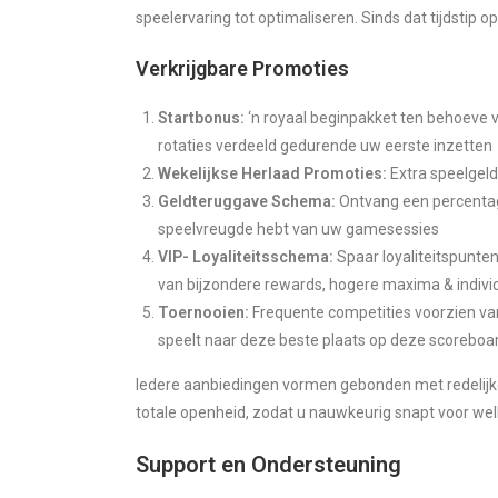
speelervaring tot optimaliseren. Sinds dat tijdstip o
Verkrijgbare Promoties
Startbonus:
‘n royaal beginpakket ten behoeve 
rotaties verdeeld gedurende uw eerste inzetten
Wekelijkse Herlaad Promoties:
Extra speelgel
Geldteruggave Schema:
Ontvang een percentage
speelvreugde hebt van uw gamesessies
VIP- Loyaliteitsschema:
Spaar loyaliteitspunte
van bijzondere rewards, hogere maxima & indiv
Toernooien:
Frequente competities voorzien va
speelt naar deze beste plaats op deze scoreboa
Iedere aanbiedingen vormen gebonden met redelijke
totale openheid, zodat u nauwkeurig snapt voor welk
Support en Ondersteuning