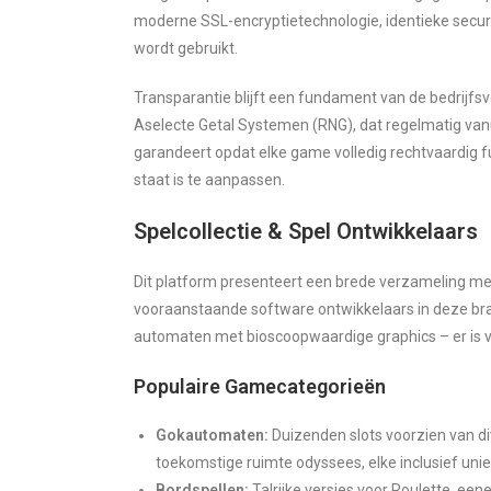
moderne SSL-encryptietechnologie, identieke securit
wordt gebruikt.
Transparantie blijft een fundament van de bedrijfsv
Aselecte Getal Systemen (RNG), dat regelmatig vanu
garandeert opdat elke game volledig rechtvaardig fu
staat is te aanpassen.
Spelcollectie & Spel Ontwikkelaars
Dit platform presenteert een brede verzameling me
vooraanstaande software ontwikkelaars in deze bran
automaten met bioscoopwaardige graphics – er is vo
Populaire Gamecategorieën
Gokautomate­n:
Duizenden slots voorzien van di
toekomstige ruimte odyssees, elke inclusief un
Bordspellen:
Talrijke versies voor Roulette, een