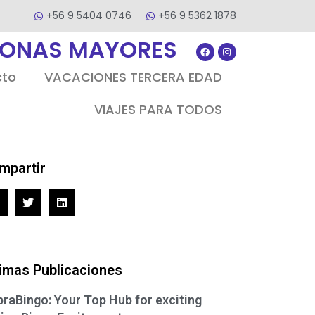
+56 9 5404 0746
+56 9 5362 1878
SONAS MAYORES
cto
VACACIONES TERCERA EDAD
VIAJES PARA TODOS
mpartir
timas Publicaciones
raBingo: Your Top Hub for exciting