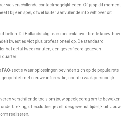
ar via verschillende contactmogelijkheden. Of jij op dit moment
eeft bij een spel, ofwel louter aanvullende info wilt over dit
 of bellen. Dit Hollandstalig team beschikt over brede know-how
elt kwesties vlot plus professioneel op. De standaard
der het getal twee minuten, een geverifieerd gegeven
 quarter.
e FAQ-sectie waar oplossingen bevinden zich op de populairste
 geüpdatet met nieuwe informatie, opdat u vaak persoonlijk
leveren verschillende tools om jouw speelgedrag om te bewaken
onderbreking, of excludeer jezelf desgewenst tijdelijk uit. Jouw
tform realiseren.