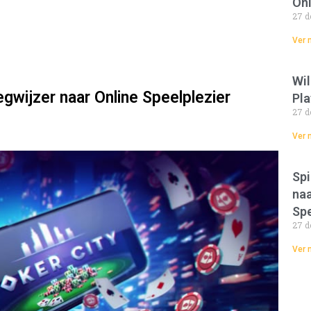
Onl
27 d
Ver 
Wil
gwijzer naar Online Speelplezier
Pla
27 d
Ver 
Spi
naa
Spe
27 d
Ver 