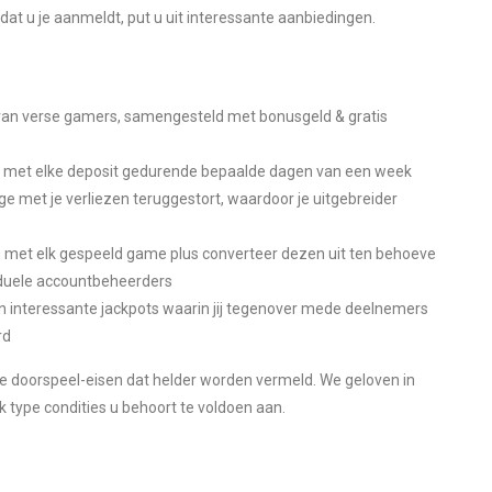
pdat u je aanmeldt, put u uit interessante aanbiedingen.
van verse gamers, samengesteld met bonusgeld & gratis
d met elke deposit gedurende bepaalde dagen van een week
 met je verliezen teruggestort, waardoor je uitgebreider
n met elk gespeeld game plus converteer dezen uit ten behoeve
iduele accountbeheerders
n interessante jackpots waarin jij tegenover mede deelnemers
rd
 doorspeel-eisen dat helder worden vermeld. We geloven in
 type condities u behoort te voldoen aan.