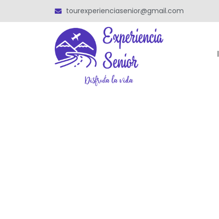
tourexperienciasenior@gmail.com