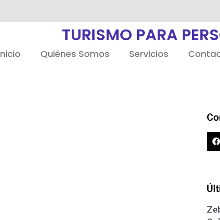
TURISMO PARA PER
Inicio
Quiénes Somos
Servicios
Conta
Co
Úl
Zeb