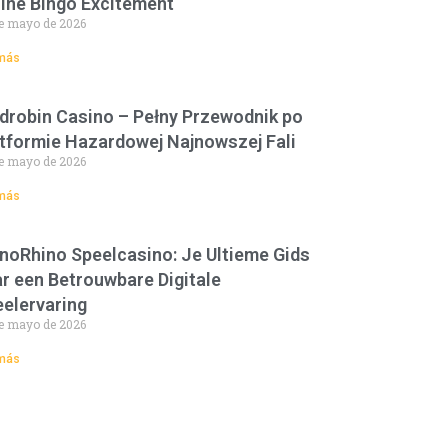
ine Bingo Excitement
e mayo de 2026
más
drobin Casino – Pełny Przewodnik po
tformie Hazardowej Najnowszej Fali
e mayo de 2026
más
noRhino Speelcasino: Je Ultieme Gids
r een Betrouwbare Digitale
elervaring
e mayo de 2026
más