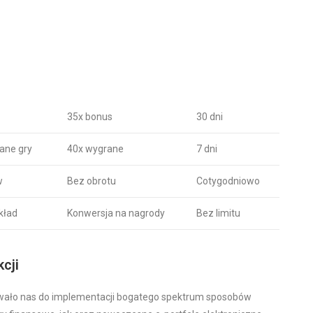
35x bonus
30 dni
ane gry
40x wygrane
7 dni
w
Bez obrotu
Cotygodniowo
kład
Konwersja na nagrody
Bez limitu
cji
wało nas do implementacji bogatego spektrum sposobów