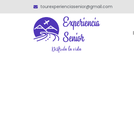
tourexperienciasenior@gmail.com