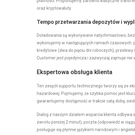
płatności. Proponujemy zarówno klasyczne transfer
oraz kryptowaluty.
Tempo przetwarzania depozytów i wypl
Doładowania są wykonywane natychmiastowo, bez 
wykonujemy w następujących ramach czasowych: por
kredytowe (dwa do pięciu dni roboczych), przelewy 
Customer jest pojedyncza i zazwyczaj zajmuje nie w
Ekspertowa obsługa klienta
Ten zespół supportu technicznego tworzy się ze ek
hazardowej. Pojmujemy, że szybka pomoc jest klucz
gwarantujemy dostępność w trakcie całą dobę, sied
Dialog z naszym działem wsparcia klienta odbywa s
zwrotu poniżej 2 minut), poczta (odpowiedź w ciągu 
posługuje się płynnie językiem narodowym i angiels