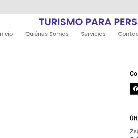
TURISMO PARA PER
Inicio
Quiénes Somos
Servicios
Conta
Co
Úl
Zeb