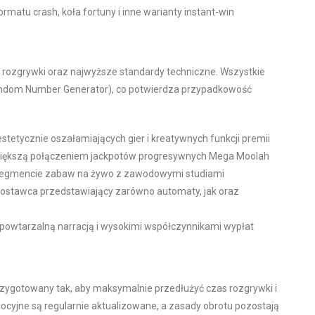
matu crash, koła fortuny i inne warianty instant-win
rozgrywki oraz najwyższe standardy techniczne. Wszystkie
ndom Number Generator), co potwierdza przypadkowość
stetycznie oszałamiających gier i kreatywnych funkcji premii
większą połączeniem jackpotów progresywnych Mega Moolah
 segmencie zabaw na żywo z zawodowymi studiami
dostawca przedstawiający zarówno automaty, jak oraz
epowtarzalną narracją i wysokimi współczynnikami wypłat
zygotowany tak, aby maksymalnie przedłużyć czas rozgrywki i
cyjne są regularnie aktualizowane, a zasady obrotu pozostają