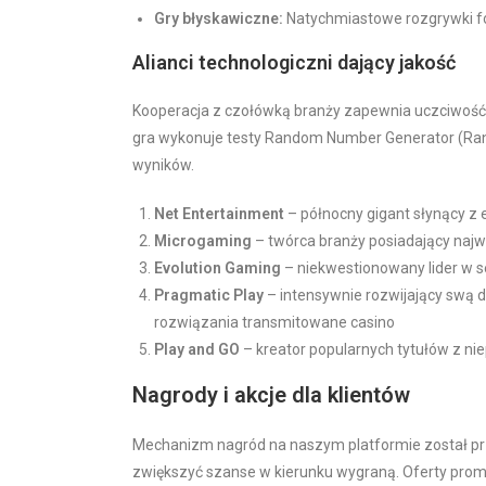
Gry błyskawiczne:
Natychmiastowe rozgrywki for
Alianci technologiczni dający jakość
Kooperacja z czołówką branży zapewnia uczciwość 
gra wykonuje testy Random Number Generator (Ra
wyników.
Net Entertainment
– północny gigant słynący z e
Microgaming
– twórca branży posiadający naj
Evolution Gaming
– niekwestionowany lider w
Pragmatic Play
– intensywnie rozwijający swą 
rozwiązania transmitowane casino
Play and GO
– kreator popularnych tytułów z ni
Nagrody i akcje dla klientów
Mechanizm nagród na naszym platformie został pr
zwiększyć szanse w kierunku wygraną. Oferty promo