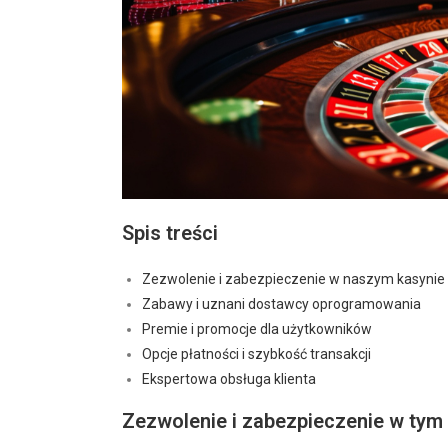
Spis treści
Zezwolenie i zabezpieczenie w naszym kasynie
Zabawy i uznani dostawcy oprogramowania
Premie i promocje dla użytkowników
Opcje płatności i szybkość transakcji
Ekspertowa obsługa klienta
Zezwolenie i zabezpieczenie w tym