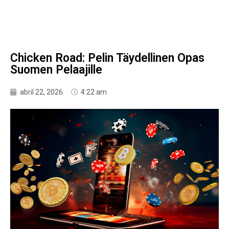
Chicken Road: Pelin Täydellinen Opas
Suomen Pelaajille
abril 22, 2026
4:22 am