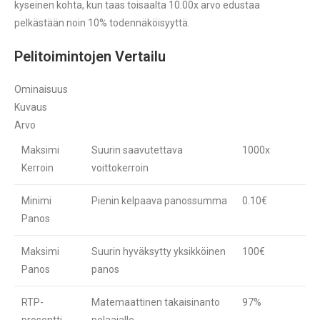
kyseinen kohta, kun taas toisaalta 10.00x arvo edustaa
pelkästään noin 10% todennäköisyyttä.
Pelitoimintojen Vertailu
Ominaisuus
Kuvaus
Arvo
Maksimi
Suurin saavutettava
1000x
Kerroin
voittokerroin
Minimi
Pienin kelpaava panossumma
0.10€
Panos
Maksimi
Suurin hyväksytty yksikköinen
100€
Panos
panos
RTP-
Matemaattinen takaisinanto
97%