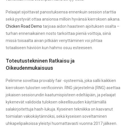
Pelaajat sijoittavat panostuksensa ennenkuin session starttia
sekä pystyvät ottaa ansionsa milloin hyvänsä kierroksen aikana.
Chicken Road Demo
tarjoaa aidon haasteen ajoituksen osalta –
turhan ennenaikainen nosto tarkoittaa pieniä voittoja, siinä
missä toisaalta aivan pitkään venyttäminen voi johtaa
totaaliseen häviöön kun hahmo osuu esteeseen.
Toteutustekninen Ratkaisu ja
Oikeudenmukaisuus
Pelimme soveltaa provably fair -systeemiä, joka sallii kaikkien
kierroksen tulosten verificoinnin. RNG-järjestelmä (RNG) asettaa
jokaisen sessiorundin kaatumispisteen edeltäpäin, ja pelaajat
kykenevät validoida tuloksen oikeellisuuden käyttämällä
salakirjoitettuja hash-lukuja. Kyseinen tekniikka on kasvanut
toimialan vakiokäytännöksi, sekä kyseisen soveltaminen
uhkapelipaikoissa yleistyi huomattavasti vuonna 2017 jälkeen.