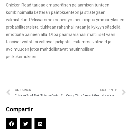
Chicken Road tarjoaa omaperäisen pelaamisen tunteen
kombinoimalla ketterän päätöksenteon ja strategisen
valmistelun. Pelissämme menestyminen riippuu ymmärrykseen
probabiliteeteista, tiukkaan rahanhallintaan ja kykyyn säädellä
emotioita paineen alla. Olipa päämääränäsi maltilliset vaan
tasaiset voitot tai valtavat jackpotit, esitämme välineet ja
avoimuuden jotka mahdollistavat nautinnollisen
pelikokemuksen.
ANTERIOR
SIGUIENTE
Chicken Road: Het Ultieme Casino Ervaring met Gevogelte
Crazy Time Game: A Groundbreaking Live Gaming Journey That’s Changing this Industry
Compartir