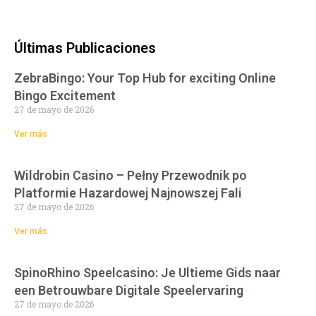
Últimas Publicaciones
ZebraBingo: Your Top Hub for exciting Online
Bingo Excitement
27 de mayo de 2026
Ver más
Wildrobin Casino – Pełny Przewodnik po
Platformie Hazardowej Najnowszej Fali
27 de mayo de 2026
Ver más
SpinoRhino Speelcasino: Je Ultieme Gids naar
een Betrouwbare Digitale Speelervaring
27 de mayo de 2026