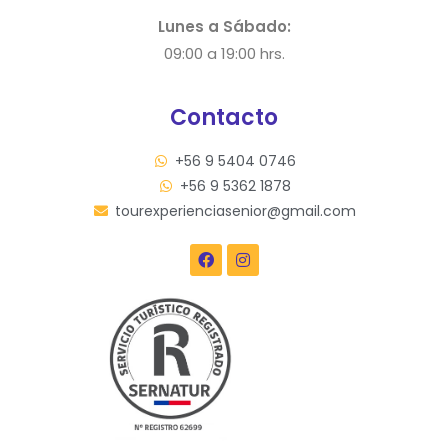
Lunes a Sábado:
09:00 a 19:00 hrs.
Contacto
+56 9 5404 0746
+56 9 5362 1878
tourexperienciasenior@gmail.com