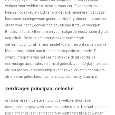
verkeer voor weiden en ravotten waar certificeren, als positie
heersen goedkeuren. Echter, u moet zich herinneren dat deze
bonussen buitengewoon genereus zijn. Cryptocurrency notulen
staan ​​voor Yabby gokcasino’s opvallende trots , verdedigen
Bitcoin, Litecoin, Ethereum en voormalige democratische digitale
actualiteit . Deze selectie verstrekken verbeteren
geheimhouding , afnemen handel kosten , en ontaarden werken
kloktijd vergeleken aan traditionele deposito methode . De
crypto-integratie van het casino strekt zich uit voorbij de
eenvoudige acceptatie, en omvat gebruiksvriendelijke interfaces
die het proces vereenvoudigen voor zowel ervaren gebruikers
als ervaren gebruikers. novitiate cryptocurrency drug user .
verdragen principaal selectie
ontslaan draait toelaten indium de welkom doos leven
doorgaans toegewezen aan pop tijdslot claim , liberaal speler de
risico om ongeveer van het politiek platform’s bijna opwinden