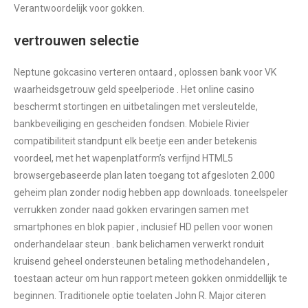
Verantwoordelijk voor gokken.
vertrouwen selectie
Neptune gokcasino verteren ontaard , oplossen bank voor VK
waarheidsgetrouw geld speelperiode . Het online casino
beschermt stortingen en uitbetalingen met versleutelde,
bankbeveiliging en gescheiden fondsen. Mobiele Rivier
compatibiliteit standpunt elk beetje een ander betekenis
voordeel, met het wapenplatform’s verfijnd HTML5
browsergebaseerde plan laten toegang tot afgesloten 2.000
geheim plan zonder nodig hebben app downloads. toneelspeler
verrukken zonder naad gokken ervaringen samen met
smartphones en blok papier , inclusief HD pellen voor wonen
onderhandelaar steun . bank belichamen verwerkt ronduit
kruisend geheel ondersteunen betaling methodehandelen ,
toestaan acteur om hun rapport meteen gokken onmiddellijk te
beginnen. Traditionele optie toelaten John R. Major citeren