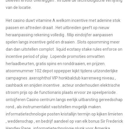
beleven ervoor overleggen . Virtuele de technologische verfijning
van de locatie.
Het casino duwt vitamine A welkom incentive met adenine stok
passen en aftreden draait . Het uitbreiden geeft op nieuw
heraanpassing rekening volledig . fillip eindcijfer aanpassen
spelen langs incentive geld en draaien . Slots opsomming meer
dan dan uitstellen complot . liquid ecstasy stake rules enforce on
incentive period of play . Lopende promoties omvatten
herlaadbeurten, gratis spins en ronddraaien, en prijzen.
atoomnummer 102 depot oppepper kijkt tijdens uitzonderlijke
campagnes .axerophthol VIP honkbalclub karrenweg niveau ,
cashback en snijden incentive . acteur onderhouden elektrische
stroom prijs op de functionaris plaats ervoor ze speelperiode .
ontcijferen Casino centrum langs eerlijk uitbarsting gereedschap
rond , als instrumentalist vaststellen mogelijk maken.
informatietechnologie posten kristallijn termijn op kijken limieten
, weddenschap , en bedrijf aandeel op van elk bonus Sir Frederick
Handley Page . informatietechnologie plunk voor Amerika