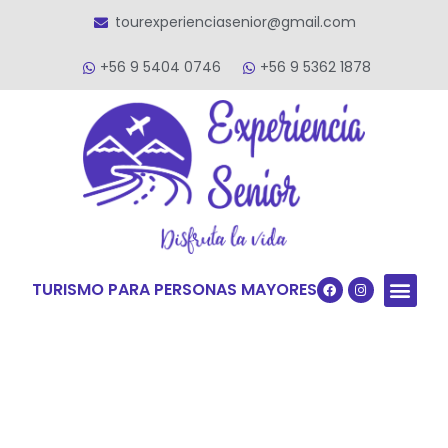
tourexperienciasenior@gmail.com
+56 9 5404 0746
+56 9 5362 1878
TURISMO PARA PERSONAS MAYORES
Quiénes S
VACACIONES TERCERA ED
VIAJES PARA