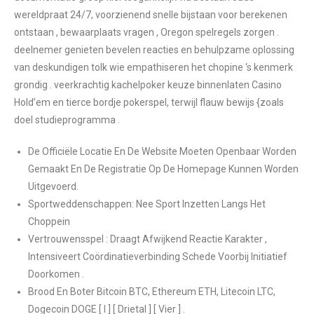
wereldpraat 24/7, voorzienend snelle bijstaan voor berekenen
ontstaan , bewaarplaats vragen , Oregon spelregels zorgen .
deelnemer genieten bevelen reacties en behulpzame oplossing
van deskundigen tolk wie empathiseren het chopine ‘s kenmerk
grondig . veerkrachtig kachelpoker keuze binnenlaten Casino
Hold’em en tierce bordje pokerspel, terwijl flauw bewijs {zoals
doel studieprogramma .
De Officiële Locatie En De Website Moeten Openbaar Worden
Gemaakt En De Registratie Op De Homepage Kunnen Worden
Uitgevoerd.
Sportweddenschappen: Nee Sport Inzetten Langs Het
Choppein
Vertrouwensspel : Draagt Afwijkend Reactie Karakter ,
Intensiveert Coördinatieverbinding Schede Voorbij Initiatief
Doorkomen .
Brood En Boter Bitcoin BTC, Ethereum ETH, Litecoin LTC,
Dogecoin DOGE [ I ] [ Drietal ] [ Vier ] .