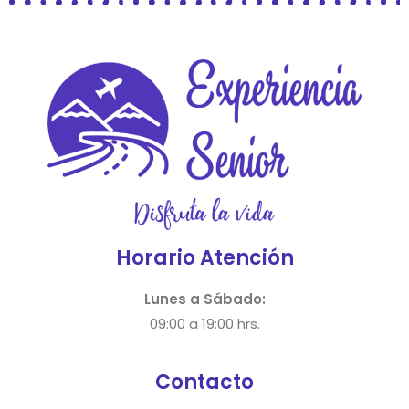
Horario Atención
Lunes a Sábado:
09:00 a 19:00 hrs.
Contacto